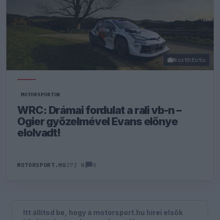
Northfoto
MOTORSPORTOK
WRC: Drámai fordulat a rali vb-n –
Ogier győzelmével Evans előnye
elolvadt!
0
MOTORSPORT.HU
272 N
Itt állítsd be, hogy a motorsport.hu hírei elsők