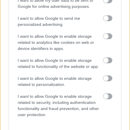
I want to allow my user data to be sent to
Google for online advertising purposes.
FORMA-1
Ijesztő jelzés Spából, tényleg túl
I want to allow Google to send me
lassúak lettek az új F1-es autók?
personalized advertising.
I want to allow Google to enable storage
related to analytics like cookies on web or
FORMA-1
device identifiers in apps.
Sainz visszatérne a Red Bullhoz,
ahol a győzelemért harcolhatna
I want to allow Google to enable storage
related to functionality of the website or app.
I want to allow Google to enable storage
related to personalization.
PIT LANE
Lewis Hamilton megmutatta új
kiskutyáját
I want to allow Google to enable storage
related to security, including authentication
functionality and fraud prevention, and other
user protection.
Végeredmény, Japán-rali, Tojota (20 gyorsasági
szakasz, 305,34 km, a dobogósok):