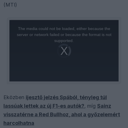
(MTI)
This
is
a
The media could not be loaded, either because the
modal
window.
server or network failed or because the format is not
supported.
Video
Player
is
loading.
Eközben
ijesztő jelzés Spából, tényleg túl
lassúak lettek az új F1-es autók?
, míg
Sainz
visszatérne a Red Bullhoz, ahol a győzelemért
harcolhatna