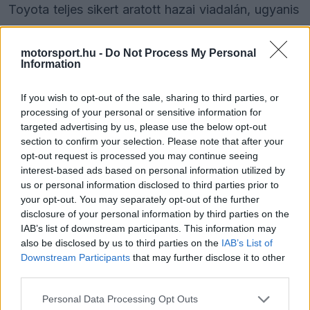
Toyota teljes sikert aratott hazai viadalán, ugyanis
amellett, hogy Ogier megszerezte a maximálisan
elérhető harminc pontot, mögötte márkatársa,
motorsport.hu -
Do Not Process My Personal
Information
Evans lett a második, míg a harmadik helyen a
szintén toyotás finn reménység, Sami Pajari zárt.
If you wish to opt-out of the sale, sharing to third parties, or
processing of your personal or sensitive information for
Utóbbi először állhatott dobogóra a vb-
targeted advertising by us, please use the below opt-out
sorozatban.
section to confirm your selection. Please note that after your
opt-out request is processed you may continue seeing
interest-based ads based on personal information utilized by
A 41 éves, nyolcszoros vb-győztes Ogier - aki
us or personal information disclosed to third parties prior to
your opt-out. You may separately opt-out of the further
idén három viadalon el sem indult, legutóbb pedig
disclosure of your personal information by third parties on the
kiesett - az összetett mellett a vasárnapi
IAB’s list of downstream participants. This information may
also be disclosed by us to third parties on the
IAB’s List of
összesítést és a záró szakaszt is megnyerte,
Downstream Participants
that may further disclose it to other
ezzel 30 pontot gyűjtött.
third parties.
Please note that this website/app uses one or more Google
Personal Data Processing Opt Outs