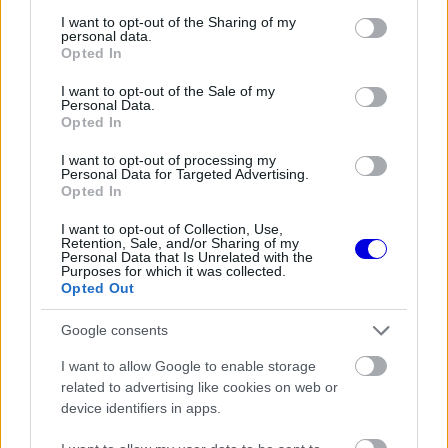
services and may gather and store information including but
not limited to your visit or usage behaviour. You may click to
I want to opt-out of the Sharing of my
The media could not be loaded, either because
This
personal data.
grant or deny consent to Google and its third-party tags to
the server or network failed or because the format
Opted In
is
use your data for below specified purposes in below Google
is not supported.
consent section.
Video
I want to opt-out of the Sale of my
a
Player
Personal Data.
is
loading.
Opted In
modal
window.
I want to opt-out of processing my
Personal Data for Targeted Advertising.
Opted In
I want to opt-out of Collection, Use,
Retention, Sale, and/or Sharing of my
Personal Data that Is Unrelated with the
A világbajnokság november végén Szaúd-
Purposes for which it was collected.
Opted Out
Arábiában zárul, Ogier azért küzd, hogy kilencedik
elsőségével utolérje az örökrangsor élén álló
Google consents
honfitársát, Sébastien Loeböt.
I want to allow Google to enable storage
related to advertising like cookies on web or
device identifiers in apps.
EZEKET IS AJÁNLJUK