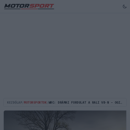
KEZDŐLAP
/
MOTORSPORTOK
/
WRC: DRÁMAI FORDULAT A RALI VB-N – OGIER GYŐZELMÉVEL EVANS ELŐNYE ELOLVADT!