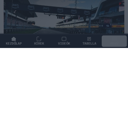
KEZDŐLAP
HÍREK
VIDEÓK
TABELLA
MENÜ
FORMA-1
/
FERRARI
A Ferrari keresztbe tehet a Red Bull
2027-es pilótatervének
A Ferrari és a Red Bull a Cadillack-nél igyekszik ülést
találni fiatal tehetségének a 2027-es szezonra.
0
DÁN JÓZSEF
37 P