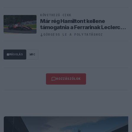
KÖVETKEZŐ CIKK
Már rég Hamiltont kellene
támogatnia a Ferrarinak Leclerc
helyett?
↓
GÖRGESS LE A FOLYTATÁSHOZ
MÁSOLÁS
WRC
HOZZÁSZÓLOK