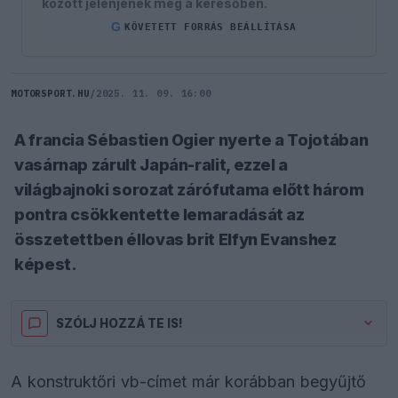
között jelenjenek meg a keresőben.
G
KÖVETETT FORRÁS BEÁLLÍTÁSA
MOTORSPORT.HU
/
2025. 11. 09. 16:00
A francia Sébastien Ogier nyerte a Tojotában
vasárnap zárult Japán-ralit, ezzel a
világbajnoki sorozat zárófutama előtt három
pontra csökkentette lemaradását az
összetettben éllovas brit Elfyn Evanshez
képest.
SZÓLJ HOZZÁ TE IS!
A konstruktőri vb-címet már korábban begyűjtő