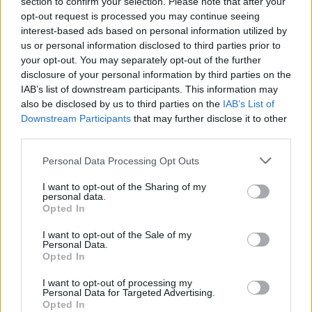
section to confirm your selection. Please note that after your
„Tudtuk, hogy kicsivel a Red Bull mögött leszünk.
opt-out request is processed you may continue seeing
interest-based ads based on personal information utilized by
Az első körök úgy mentek, ahogy vártuk, a
us or personal information disclosed to third parties prior to
your opt-out. You may separately opt-out of the further
másodikon az új gumikkal kicsit többet vártunk,
disclosure of your personal information by third parties on the
szóval ennek az okaiba még bele kell ásnunk
IAB’s list of downstream participants. This information may
also be disclosed by us to third parties on the
IAB’s List of
magunkat.”
Downstream Participants
that may further disclose it to other
third parties.
A
Mercedes
új hátsó szárnyat hozott a
Please note that this website/app uses one or more Google
Personal Data Processing Opt Outs
hétvégére, ami egyelőre nem úgy tűnik, hogy
services and may gather and store information including but
not limited to your visit or usage behaviour. You may click to
I want to opt-out of the Sharing of my
segít ledolgozni a lemaradásukat:
personal data.
grant or deny consent to Google and its third-party tags to
Opted In
„Aerodinamikailag jól néz ki. Már múlt héten
use your data for below specified purposes in below Google
consent section.
szerettük volna kipróbálni, de még gyártásban
I want to opt-out of the Sale of my
Personal Data.
volt. Szerencsére jó munkával sikeresen eljuttatták
Opted In
ide, egész hétvégén fent is fog maradni.”
I want to opt-out of processing my
Personal Data for Targeted Advertising.
Opted In