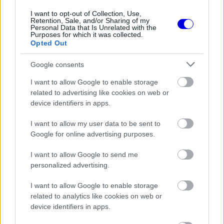
I want to opt-out of Collection, Use,
The media could not be loaded, either because
This
Retention, Sale, and/or Sharing of my
Personal Data that Is Unrelated with the
the server or network failed or because the format
Purposes for which it was collected.
is
is not supported.
Opted Out
Video
a
Player
is
Google consents
loading.
modal
I want to allow Google to enable storage
window.
related to advertising like cookies on web or
device identifiers in apps.
I want to allow my user data to be sent to
Google for online advertising purposes.
A német csapat sokakat meglepett a W14-es
bemutatóján, mivel a csalódást keltő tavalyi évet
I want to allow Google to send me
personalized advertising.
követően nem változtattak azon koncepción,
miszerint teljesen leszedték az oldaldobozt az
I want to allow Google to enable storage
related to analytics like cookies on web or
autóról. Shovlin arról is beszélt, maradnak-e ennél:
device identifiers in apps.
„A legjobb, hogy a pattogástól megszabadultunk,