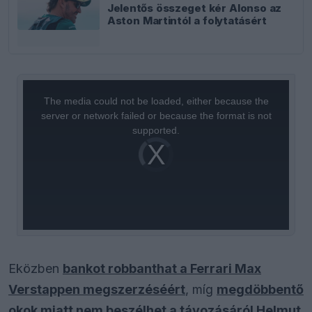
Jelentős összeget kér Alonso az
Aston Martintól a folytatásért
This
is
a
The media could not be loaded, either because the
modal
window.
server or network failed or because the format is not
supported.
Video
Player
is
loading.
Eközben
bankot robbanthat a Ferrari Max
Verstappen megszerzéséért
, míg
megdöbbentő
okok miatt nem beszélhet a távozásáról Helmut