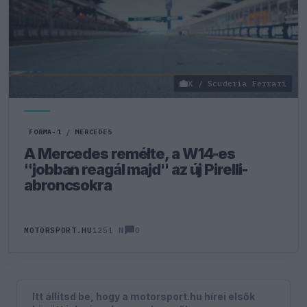
X / Scuderia Ferrari
FORMA-1
/
MERCEDES
A Mercedes remélte, a W14-es
"jobban reagál majd" az új Pirelli-
abroncsokra
0
MOTORSPORT.HU
1251 N
Itt állítsd be, hogy a motorsport.hu hírei elsők