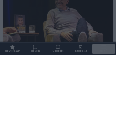
KEZDŐLAP
HÍREK
VIDEÓK
TABELLA
MENÜ
FORMA-1
/
ASTON MARTIN
Steiner is elismerte, amit az Aston
Martin rövid idő alatt végrehajtott
A magyarországi fejlesztési csomagnak köszönhetően
az Aston Martin végre elmozdult a mélypontról, amit
Günther Steiner is elismert.