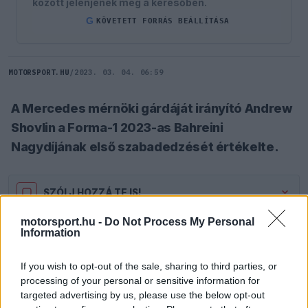
között jelenjenek meg a keresőben.
G
KÖVETETT FORRÁS BEÁLLÍTÁSA
MOTORSPORT.HU
/
2023. 03. 04. 06:59
A Mercedes mérnöki gárdáját irányító Andrew
Shovlin a Forma-1 2023-as Bahreini
Nagydíjának első szabadedzését értékelte.
SZÓLJ HOZZÁ TE IS!
motorsport.hu -
Do Not Process My Personal
Information
A Mercedes lassabbnak tűnt a két Red Bullnál a
Bahreini Nagydíj első szabadedzésén. A
If you wish to opt-out of the sale, sharing to third parties, or
Mercedes mérnökeit vezető Andrew Shovlin
processing of your personal or sensitive information for
targeted advertising by us, please use the below opt-out
azonban a Skynak elmondta, számított erre: