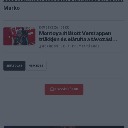
Marko
KÖVETKEZŐ CIKK
Montoya átlátott Verstappen
trükkjén és elárulta a távozási
pletykák valódi okát
↓
GÖRGESS LE A FOLYTATÁSHOZ
MÁSOLÁS
MERCEDES
HOZZÁSZÓLOK