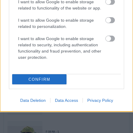
I want to allow Google to enable storage
szóval úgy tudjuk működtetni, ahogy szeretnénk.
related to functionality of the website or app.
Sokkal simább, mint tavaly.”
I want to allow Google to enable storage
related to personalization.
EZEKET IS AJÁNLJUK
I want to allow Google to enable storage
related to security, including authentication
functionality and fraud prevention, and other
FORMA-1
Bankot robbanthat a Ferrari Max
user protection.
Verstappen megszerzéséért
CONFIRM
FORMA-1
Megdöbbentő okok miatt nem
beszélhet a távozásáról Helmut
Data Deletion
Data Access
Privacy Policy
Marko
FORMA-1