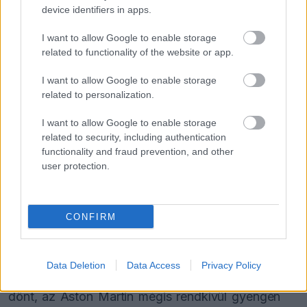
érkezése áll, miközben a partner Honda
device identifiers in apps.
átstrukturált motorrészlege is komoly szervezési
I want to allow Google to enable storage
nehézségekkel küzdött. Az autó jelenleg
related to functionality of the website or app.
nagyjából négy másodperces lemaradásban van
I want to allow Google to enable storage
az élmezőnyhöz képest, ezt a hátrányt pedig fele-
related to personalization.
fele arányban írják a gyenge erőforrás és az
I want to allow Google to enable storage
elhibázott karosszéria számlájára.
related to security, including authentication
functionality and fraud prevention, and other
user protection.
A Honda helyzete
Newey a szezon elején burkoltan még a Hondát
CONFIRM
hibáztatta a gyenge teljesítményért, ám a
Monacói Nagydíj rávilágított a valóságra. A
Data Deletion
Data Access
Privacy Policy
hercegség aszfaltcsíkján ugyanis nem a motorerő
dönt, az Aston Martin mégis rendkívül gyengén