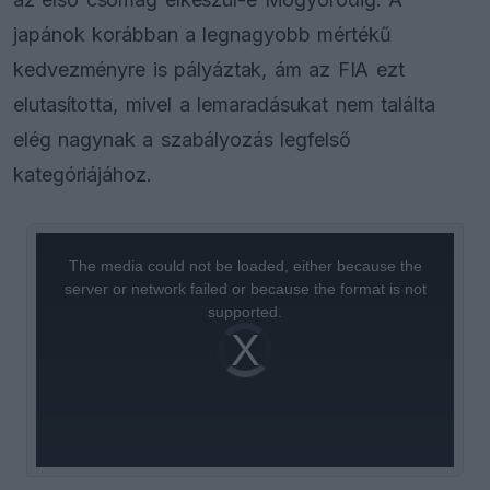
japánok korábban a legnagyobb mértékű
kedvezményre is pályáztak, ám az FIA ezt
elutasította, mivel a lemaradásukat nem találta
elég nagynak a szabályozás legfelső
kategóriájához.
This
is
a
The media could not be loaded, either because the
modal
window.
server or network failed or because the format is not
supported.
Video
Player
is
loading.