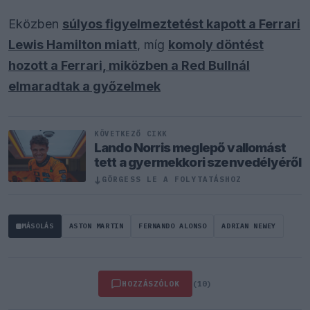
Eközben
súlyos figyelmeztetést kapott a Ferrari
Lewis Hamilton miatt
, míg
komoly döntést
hozott a Ferrari, miközben a Red Bullnál
elmaradtak a győzelmek
KÖVETKEZŐ CIKK
Lando Norris meglepő vallomást
tett a gyermekkori szenvedélyéről
↓
GÖRGESS LE A FOLYTATÁSHOZ
MÁSOLÁS
ASTON MARTIN
FERNANDO ALONSO
ADRIAN NEWEY
HOZZÁSZÓLOK
(10)