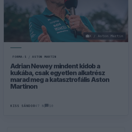
X / Aston Martin
FORMA-1
/
ASTON MARTIN
Adrian Newey mindent kidob a
kukába, csak egyetlen alkatrész
marad meg a katasztrofális Aston
Martinon
10
KISS SÁNDOR
47 N