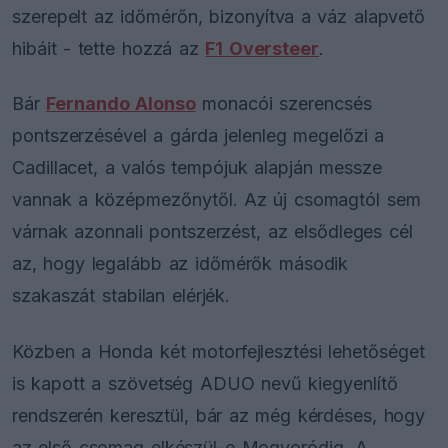
szerepelt az időmérőn, bizonyítva a váz alapvető
hibáit - tette hozzá az
F1 Oversteer
.
Bár
Fernando Alonso
monacói szerencsés
pontszerzésével a gárda jelenleg megelőzi a
Cadillacet, a valós tempójuk alapján messze
vannak a középmezőnytől. Az új csomagtól sem
várnak azonnali pontszerzést, az elsődleges cél
az, hogy legalább az időmérők második
szakaszát stabilan elérjék.
Közben a Honda két motorfejlesztési lehetőséget
is kapott a szövetség ADUO nevű kiegyenlítő
rendszerén keresztül, bár az még kérdéses, hogy
az első csomag elkészül-e Mogyoródig. A