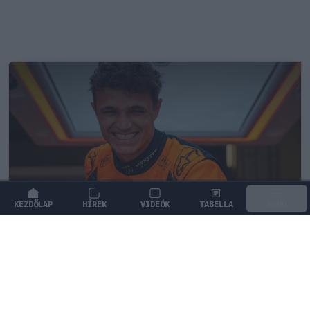
KEZDŐLAP
HÍREK
VIDEÓK
TABELLA
MENÜ
FORMA-1
/
MCLAREN
Lando Norris meglepő vallomást tett
a gyermekkori szenvedélyéről
Lando Norris elárulta, hogy gyerekkora óta rajong a