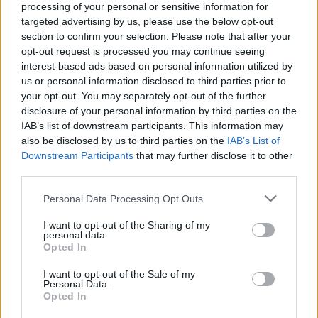
a
Player
processing of your personal or sensitive information for
is
loading.
targeted advertising by us, please use the below opt-out
modal
section to confirm your selection. Please note that after your
window.
opt-out request is processed you may continue seeing
interest-based ads based on personal information utilized by
us or personal information disclosed to third parties prior to
your opt-out. You may separately opt-out of the further
disclosure of your personal information by third parties on the
A háttérben folyó munka nagyságát jól mutatja,
IAB’s list of downstream participants. This information may
also be disclosed by us to third parties on the
IAB’s List of
hogy az istálló munkatársai állítólag úgy tesznek,
Downstream Participants
that may further disclose it to other
mintha a következő három verseny nem is
third parties.
létezne. A tervek szerint a megváltó csomagnak
Please note that this website/app uses one or more Google
Personal Data Processing Opt Outs
szánt fejlesztések a Magyar Nagydíjon debütálnak
services and may gather and store information including but
not limited to your visit or usage behaviour. You may click to
I want to opt-out of the Sharing of my
majd, vagyis egy futammal a korábban
personal data.
grant or deny consent to Google and its third-party tags to
Opted In
use your data for below specified purposes in below Google
elképzeltnél később.
consent section.
I want to opt-out of the Sale of my
Personal Data.
Opted In
EZEKET IS AJÁNLJUK