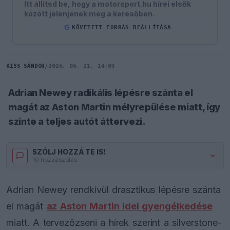
Itt állítsd be, hogy a motorsport.hu hírei elsők
között jelenjenek meg a keresőben.
G
KÖVETETT FORRÁS BEÁLLÍTÁSA
KISS SÁNDOR
/
2026. 06. 21. 14:03
Adrian Newey radikális lépésre szánta el
magát az Aston Martin mélyrepülése miatt, így
szinte a teljes autót áttervezi.
SZÓLJ HOZZÁ TE IS!
10 hozzászólás.
Adrian Newey rendkívül drasztikus lépésre szánta
el magát
az Aston Martin idei gyengélkedése
miatt. A tervezőzseni a hírek szerint a silverstone-