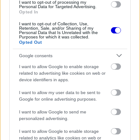
I want to opt-out of processing my
Personal Data for Targeted Advertising.
Opted In
FORMA-1
Súlyos figyelmeztetést kapott a
Ferrari Lewis Hamilton miatt
I want to opt-out of Collection, Use,
Retention, Sale, and/or Sharing of my
Personal Data that Is Unrelated with the
Purposes for which it was collected.
Opted Out
FORMA-1
Komoly döntést hozott a Ferrari,
Google consents
miközben a Red Bullnál elmaradtak
a győzelmek
I want to allow Google to enable storage
related to advertising like cookies on web or
device identifiers in apps.
FORMA-1
I want to allow my user data to be sent to
Antonelli elárulta a legfontosabb
Google for online advertising purposes.
leckét, amit Hamiltontól és
Verstappentől tanult
I want to allow Google to send me
personalized advertising.
A csúszások hátterében Newey tavaly márciusi
I want to allow Google to enable storage
related to analytics like cookies on web or