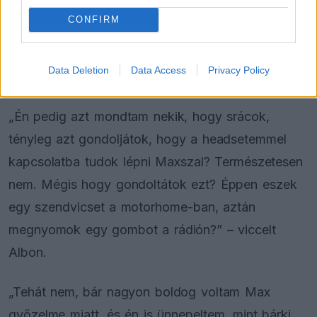
Megkérdeztem tőle, tudja-e, hogy mindenki azt
CONFIRM
hiszi, én kiabáltam a rádióba. Ő nem tudta, pedig
néhány csapattagunk is azt gondolta, hogy én
Data Deletion
Data Access
Privacy Policy
voltam!”
„Én pedig azt mondtam nekik, hogy srácok,
tényleg azt gondoljátok, hogy a headsetemmel
kapcsolatba tudok lépni Maxszal? Természetesen
nem. Mégis hogy gondoltátok ezt? Éppen eszek
egy szendvicset a motorhome-ban, aztán
megnyomok egy gombot a rádión?” – viccelt
Albon.
„Tehát nem, bár nagyon boldog voltam Max
győzelme miatt, és én is ünnepeltem, mint bárki