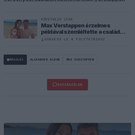
KÖVETKEZŐ CIKK
Max Verstappen érzelmes
példával szemléltette a család
fontosságát
↓
GÖRGESS LE A FOLYTATÁSHOZ
MÁSOLÁS
ALEXANDER ALBON
MAX VERSTAPPEN
HOZZÁSZÓLOK