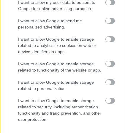
I want to allow my user data to be sent to
Google for online advertising purposes.
FORMA-1
I want to allow Google to send me
A Ferrari olyan útra lépett amely
évekre meghatározhatja a sikerét
personalized advertising.
I want to allow Google to enable storage
related to analytics like cookies on web or
device identifiers in apps.
FORMA-1
Amerikai versenysorozatban
köthet ki Max Verstappen
I want to allow Google to enable storage
related to functionality of the website or app.
I want to allow Google to enable storage
related to personalization.
FORMA-1
Sergio Perez válthatja Carlos
I want to allow Google to enable storage
Sainzot a Williamsnél
related to security, including authentication
functionality and fraud prevention, and other
user protection.
„Egy nappal később aztán beszéltem erről GP-vel.