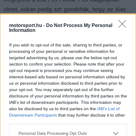
címet, sokan pedig azt gondolták, hogy ez Alex
Albon volt, aki akkor az istálló teszt- és
motorsport.hu -
Do Not Process My Personal
tartalékversenyzője volt.
Information
Ezt a mítoszt maga a brit-thai versenyző
If you wish to opt-out of the sale, sharing to third parties, or
processing of your personal or sensitive information for
cáfolta, aki tisztában van vele, hogy sokan azt
targeted advertising by us, please use the below opt-out
section to confirm your selection. Please note that after your
hitték, ő volt, de valójában Verstappen
opt-out request is processed you may continue seeing
versenymérnöke, Gianpiero Lambiase, azaz GP
interest-based ads based on personal information utilized by
us or personal information disclosed to third parties prior to
fejezte ki ordítással az örömét. Albon így
your opt-out. You may separately opt-out of the further
nyilatkozott erről:
disclosure of your personal information by third parties on the
IAB’s list of downstream participants. This information may
also be disclosed by us to third parties on the
IAB’s List of
Downstream Participants
that may further disclose it to other
The media could not be loaded, either because
This
third parties.
the server or network failed or because the format
is
Please note that this website/app uses one or more Google
is not supported.
Personal Data Processing Opt Outs