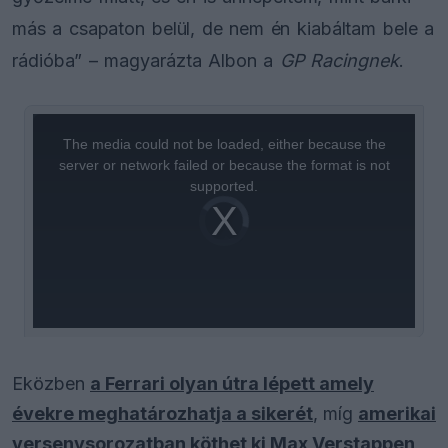
más a csapaton belül, de nem én kiabáltam bele a
rádióba” – magyarázta Albon a
GP Racingnek
.
This
is
a
The media could not be loaded, either because the
modal
window.
server or network failed or because the format is not
supported.
Video
Player
is
loading.
Eközben
a Ferrari olyan útra lépett amely
évekre meghatározhatja a sikerét
, míg
amerikai
versenysorozatban köthet ki Max Verstappen