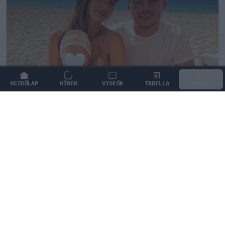
KEZDŐLAP
HÍREK
VIDEÓK
TABELLA
MENÜ
FORMA-1
/
RED BULL RACING
Max Verstappen érzelmes példával
szemléltette a család fontosságát
Max Verstappen elárulta, hogy mi jelenti számára a
legnagyobb boldogságot a trófeákon és a
győzelmeken túl.
1
KOVÁCS BOTOND
36 P