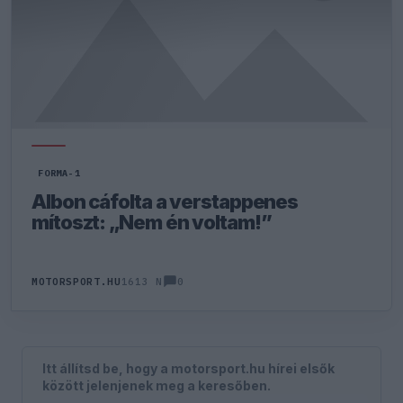
FORMA-1
Albon cáfolta a verstappenes
mítoszt: „Nem én voltam!”
0
MOTORSPORT.HU
1613 N
Itt állítsd be, hogy a motorsport.hu hírei elsők
között jelenjenek meg a keresőben.