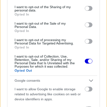
services and may gather and store information including but
Video
a
Player
not limited to your visit or usage behaviour. You may click to
I want to opt-out of the Sharing of my
is
loading.
personal data.
modal
grant or deny consent to Google and its third-party tags to
Opted In
use your data for below specified purposes in below Google
window.
consent section.
I want to opt-out of the Sale of my
Personal Data.
Opted In
I want to opt-out of processing my
„Igen, tudok róla, hogy sokak szerint én voltam,
Personal Data for Targeted Advertising.
Opted In
de valójában nem én voltam! Csak arról van szó,
I want to opt-out of Collection, Use,
hogy ha GP kiabál, akkor a jelek szerint úgy
Retention, Sale, and/or Sharing of my
Personal Data that Is Unrelated with the
hangzik, mintha én kiabálnék. Nagyon boldog
Purposes for which it was collected.
Opted Out
voltam én is, de ilyenkor nem tudok kapcsolatba
Google consents
lépni Maxszal a rádión keresztül. Szóval GP
kiabált bele a rádióba, nem én.”
I want to allow Google to enable storage
related to advertising like cookies on web or
device identifiers in apps.
EZEKET IS AJÁNLJUK