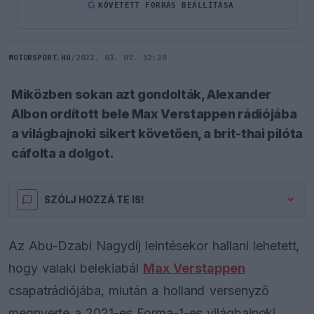
G
KÖVETETT FORRÁS BEÁLLÍTÁSA
MOTORSPORT.HU
/
2022. 03. 07. 12:30
Miközben sokan azt gondolták, Alexander
Albon ordított bele Max Verstappen rádiójába
a világbajnoki sikert követően, a brit-thai pilóta
cáfolta a dolgot.
SZÓLJ HOZZÁ TE IS!
Az Abu-Dzabi Nagydíj leintésekor hallani lehetett,
hogy valaki belekiabál
Max Verstappen
csapatrádiójába, miután a holland versenyző
megnyerte a 2021-es Forma-1-es világbajnoki