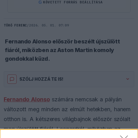
G
KÖVETETT FORRÁS BEÁLLÍTÁSA
TÖRŐ FERENC
/
2026. 05. 01. 07:09
Fernando Alonso először beszélt újszülött
fiáról, miközben az Aston Martin komoly
gondokkal küzd.
SZÓLJ HOZZÁ TE IS!
Fernando Alonso
számára nemcsak a pályán
változott meg minden az elmúlt hetekben, hanem
otthon is. A kétszeres világbajnok először szólalt
meg újszülött fiáról, Leonardról, miközben az