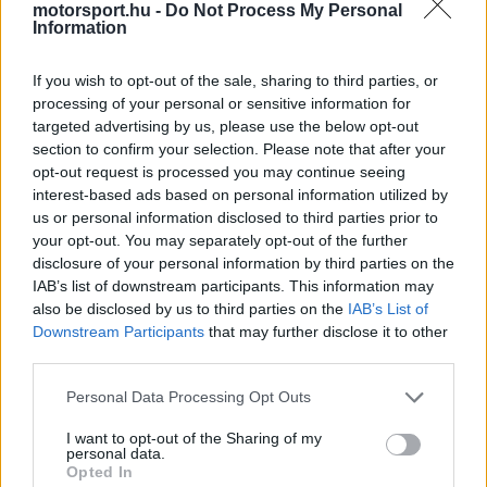
Aston Martin egyelőre pont nélkül várja a Miami
motorsport.hu -
Do Not Process My Personal
Information
Nagydíjat.
If you wish to opt-out of the sale, sharing to third parties, or
A floridai hétvége előtt a csapat helyzete finoman
processing of your personal or sensitive information for
targeted advertising by us, please use the below opt-out
szólva sem ideális. Az Aston Martin és a Honda
section to confirm your selection. Please note that after your
együttműködése döcögősen indult, az autót
opt-out request is processed you may continue seeing
interest-based ads based on personal information utilized by
komoly vibrációs problémák hátráltatják, így
us or personal information disclosed to third parties prior to
három futam után még nem sikerült pontot
your opt-out. You may separately opt-out of the further
disclosure of your personal information by third parties on the
szerezni. Alonso eközben kulcsszerepet vállal a
IAB’s list of downstream participants. This information may
fejlesztési munkában, hiszen tapasztalatára nagy
also be disclosed by us to third parties on the
IAB’s List of
Downstream Participants
that may further disclose it to other
szükség van a motor körüli gondok feltárásához.
third parties.
Please note that this website/app uses one or more Google
Personal Data Processing Opt Outs
services and may gather and store information including but
The media could not be loaded, either because
This
not limited to your visit or usage behaviour. You may click to
I want to opt-out of the Sharing of my
personal data.
the server or network failed or because the format
grant or deny consent to Google and its third-party tags to
is
Opted In
is not supported.
use your data for below specified purposes in below Google