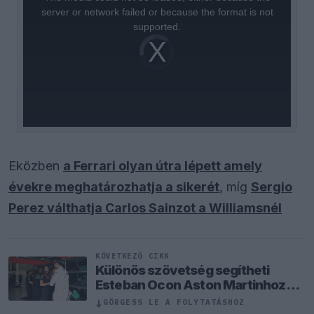
modal
window.
server or network failed or because the format is not
supported.
Video
Player
is
loading.
Eközben
a Ferrari olyan útra lépett amely
évekre meghatározhatja a sikerét
, míg
Sergio
Perez válthatja Carlos Sainzot a Williamsnél
KÖVETKEZŐ CIKK
Különös szövetség segítheti
Esteban Ocon Aston Martinhoz
igazolását
↓
GÖRGESS LE A FOLYTATÁSHOZ