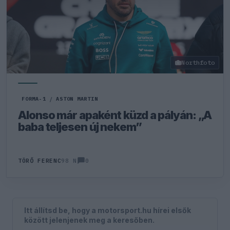
Northfoto
FORMA-1
/
ASTON MARTIN
Alonso már apaként küzd a pályán: „A
baba teljesen új nekem”
0
TÖRŐ FERENC
98 N
Itt állítsd be, hogy a motorsport.hu hírei elsők
között jelenjenek meg a keresőben.