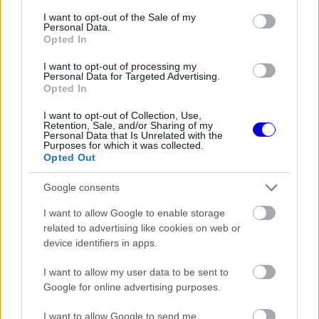
Video
a
consent section.
I want to opt-out of the Sale of my
Player
is
Personal Data.
loading.
modal
Opted In
window.
I want to opt-out of processing my
Personal Data for Targeted Advertising.
Opted In
I want to opt-out of Collection, Use,
Retention, Sale, and/or Sharing of my
A pályán kívül azonban egészen más kihívások
Personal Data that Is Unrelated with the
Purposes for which it was collected.
várnak rá. A 44 éves spanyol a Forma–1 hivatalos
Opted Out
csatornáinak beszélt arról, milyen érzés először
Google consents
apává válni. „A baba teljesen új nekem” – mondta
I want to allow Google to enable storage
mosolyogva, majd hozzátette, hogy nincs egyedül
related to advertising like cookies on web or
device identifiers in apps.
a feladatban. „Hihetetlen édesanyja van, aki
gondoskodik róla, és megtanít engem is arra, mit
I want to allow my user data to be sent to
Google for online advertising purposes.
kell tennem.”
I want to allow Google to send me