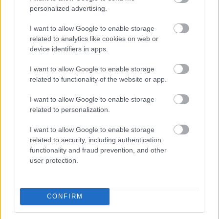
personalized advertising.
EZEKET IS AJÁNLJUK
I want to allow Google to enable storage
related to analytics like cookies on web or
FORMA-1
device identifiers in apps.
A Ferrari olyan útra lépett amely
évekre meghatározhatja a sikerét
I want to allow Google to enable storage
related to functionality of the website or app.
I want to allow Google to enable storage
FORMA-1
related to personalization.
Sergio Perez válthatja Carlos
Sainzot a Williamsnél
I want to allow Google to enable storage
related to security, including authentication
functionality and fraud prevention, and other
user protection.
FORMA-1
Bankot robbanthat a Ferrari Max
Verstappen megszerzéséért
CONFIRM