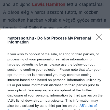
ahol az újonc
Lewis Hamilton
lett a csapattársa.
A páros elég viharos szezont futott, miközben
mindketten harcban voltak a végső győzelemért a
ferraris Kimi Räikkönennel együtt.
motorsport.hu -
Do Not Process My Personal
Az év pedig végül a finn szenzációs sikerével
Information
zárult, hiszen hátrányból tudott fordítani a
If you wish to opt-out of the sale, sharing to third parties, or
McLarenekkel szemben az utolsó futamon.
processing of your personal or sensitive information for
targeted advertising by us, please use the below opt-out
Alonso pedig a sok probléma miatt jobbnak látta
section to confirm your selection. Please note that after your
visszatérni a Renault-hoz.
opt-out request is processed you may continue seeing
interest-based ads based on personal information utilized by
us or personal information disclosed to third parties prior to
your opt-out. You may separately opt-out of the further
The media could not be loaded, either because
This
disclosure of your personal information by third parties on the
the server or network failed or because the format
IAB’s list of downstream participants. This information may
is
is not supported.
also be disclosed by us to third parties on the
IAB’s List of
Video