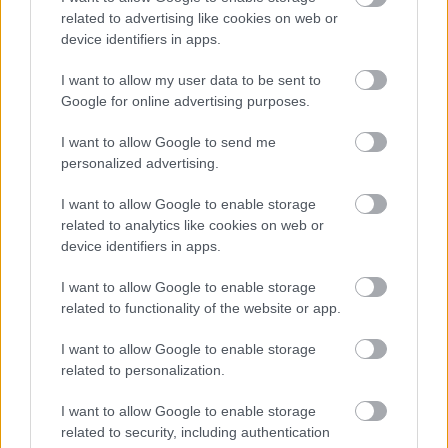
FORMA-1
related to advertising like cookies on web or
Kikerekedett szemekkel hallgatta
device identifiers in apps.
Toto Wolff ajánlatát Antonelli
I want to allow my user data to be sent to
Google for online advertising purposes.
FORMA-1
I want to allow Google to send me
Itt az FIA bejelentése: Egy
personalized advertising.
szombati futam is vár a mezőnyre
I want to allow Google to enable storage
related to analytics like cookies on web or
device identifiers in apps.
FORMA-1
Max Verstappen végre elárulta,
I want to allow Google to enable storage
elhagyja-e a Forma-1-et
related to functionality of the website or app.
I want to allow Google to enable storage
related to personalization.
„Tudtad, hogy olyasvalakivel dolgozol együtt, aki
I want to allow Google to enable storage
mindenáron meg akarja nyerni az összes futamot,
related to security, including authentication