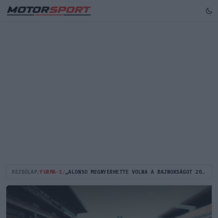
KEZDŐLAP
/
FORMA-1
/
„ALONSO MEGNYERHETTE VOLNA A BAJNOKSÁGOT 2007-BEN ÉS ’08-BAN, HA A MCLAREN RENDESEN TÁMOGATJA”