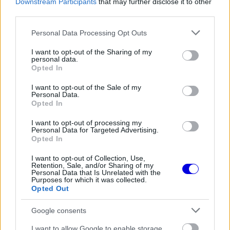
a
Downstream Participants
that may further disclose it to other
Player
is
third parties.
loading.
modal
Please note that this website/app uses one or more Google
Personal Data Processing Opt Outs
window.
services and may gather and store information including but
not limited to your visit or usage behaviour. You may click to
I want to opt-out of the Sharing of my
personal data.
grant or deny consent to Google and its third-party tags to
Opted In
use your data for below specified purposes in below Google
consent section.
Azt ugyan tudjuk, hogy Alonso kapcsolata közel
I want to opt-out of the Sale of my
Personal Data.
sem volt harmonikus Ron Dennis csapatfőnökkel,
Opted In
de Slade a
MotorLAT
-nak elmondta, hogy ők
I want to opt-out of processing my
Personal Data for Targeted Advertising.
viszont jól kijöttek egymással. „Nagyszerű volt
Opted In
Fernandóval dolgozni. Ő a Forma–1 terminátora,
I want to opt-out of Collection, Use,
Retention, Sale, and/or Sharing of my
nem igaz? Sosem adja fel és elképesztően gyors.”
Personal Data that Is Unrelated with the
Purposes for which it was collected.
Opted Out
EZEKET IS AJÁNLJUK
Google consents
I want to allow Google to enable storage