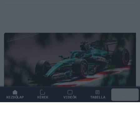
KEZDŐLAP
HÍREK
VIDEÓK
TABELLA
MENÜ
FORMA-1
/
ASTON MARTIN
Fordulat Mogyoródon, váratlan
dicséretet kapott az Aston Martin