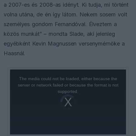
a 2007-es és 2008-as idényt. Ki tudja, mi történt
volna utána, de én így látom. Nekem sosem volt
személyes gondom Fernandóval. Élveztem a
közös munkát” – mondta Slade, aki jelenleg
egyébként Kevin Magnussen versenymérnöke a
Haasnál.
This
is
a
The media could not be loaded, either because the
modal
window.
server or network failed or because the format is not
supported.
Video
Player
is
loading.