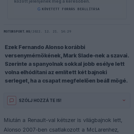
között jelenjenek meg a keresőben.
G
KÖVETETT FORRÁS BEÁLLÍTÁSA
MOTORSPORT.HU
/
2022. 12. 21. 14:29
Ezek Fernando Alonso korábbi
versenymérnökének, Mark Slade-nek a szavai.
Szerinte a spanyolnak sokkal jobb esélye lett
volna elhódítani az említett két bajnoki
serleget, ha a csapat megfelelően beáll mögé.
SZÓLJ HOZZÁ TE IS!
Miután a Renault-val kétszer is világbajnok lett,
Alonso 2007-ben csatlakozott a McLarenhez,