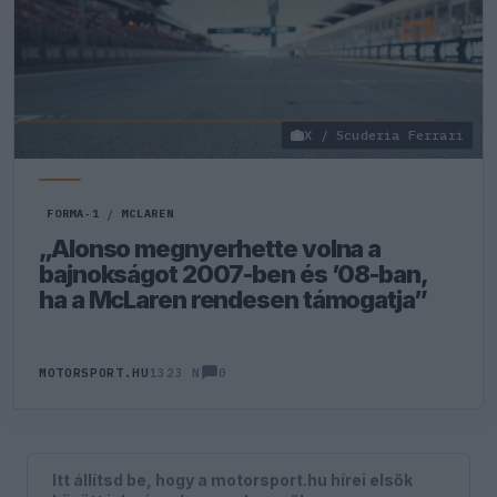
X / Scuderia Ferrari
FORMA-1
/
MCLAREN
„Alonso megnyerhette volna a
bajnokságot 2007-ben és ’08-ban,
ha a McLaren rendesen támogatja”
0
MOTORSPORT.HU
1323 N
Itt állítsd be, hogy a motorsport.hu hírei elsők