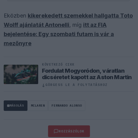
Eközben
kikerekedett szemekkel hallgatta Toto
Wolff ajánlatát Antonelli
, míg
itt az FIA
bejelentése: Egy szombati futam is vár a
mezőnyre
KÖVETKEZŐ CIKK
Fordulat Mogyoródon, váratlan
dicséretet kapott az Aston Martin
↓
GÖRGESS LE A FOLYTATÁSHOZ
MÁSOLÁS
MCLAREN
FERNANDO ALONSO
HOZZÁSZÓLOK