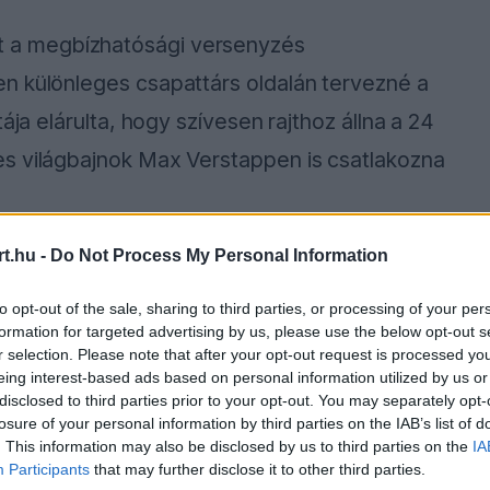
 a megbízhatósági versenyzés
n különleges csapattárs oldalán tervezné a
ája elárulta, hogy szívesen rajthoz állna a 24
s világbajnok Max Verstappen is csatlakozna
t.hu -
Do Not Process My Personal Information
yző nemcsak a legendás franciaországi
nem más sorozatokban is komoly célokat
to opt-out of the sale, sharing to third parties, or processing of your per
formation for targeted advertising by us, please use the below opt-out s
lenleg nem tervezi, a sivatagi száguldás
r selection. Please note that after your opt-out request is processed y
eing interest-based ads based on personal information utilized by us or
disclosed to third parties prior to your opt-out. You may separately opt-
losure of your personal information by third parties on the IAB’s list of
. This information may also be disclosed by us to third parties on the
IA
Participants
that may further disclose it to other third parties.
ause the server or network failed or because the