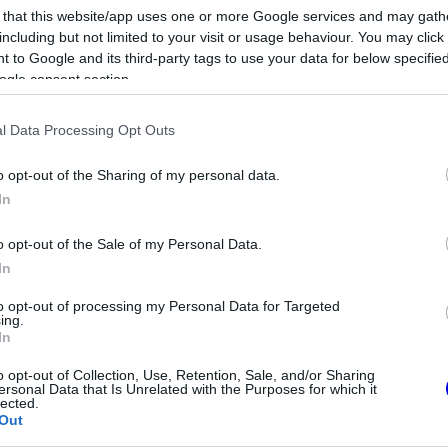
s not supported.
 that this website/app uses one or more Google services and may gath
including but not limited to your visit or usage behaviour. You may click 
 to Google and its third-party tags to use your data for below specifi
ogle consent section.
Video
l Data Processing Opt Outs
Player
is
loading.
o opt-out of the Sharing of my personal data.
In
o opt-out of the Sale of my Personal Data.
In
to opt-out of processing my Personal Data for Targeted
ing.
In
o opt-out of Collection, Use, Retention, Sale, and/or Sharing
 és egyszer szeretném is megnyerni,
ersonal Data that Is Unrelated with the Purposes for which it
lected.
 Korona és maga a Dakar is rendkívül vonzó
Out