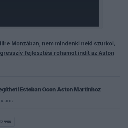
llire Monzában, nem mindenki neki szurkol
,
agresszív fejlesztési rohamot indít az Aston
egítheti Esteban Ocon Aston Martinhoz
TÁSHOZ
TAPPEN