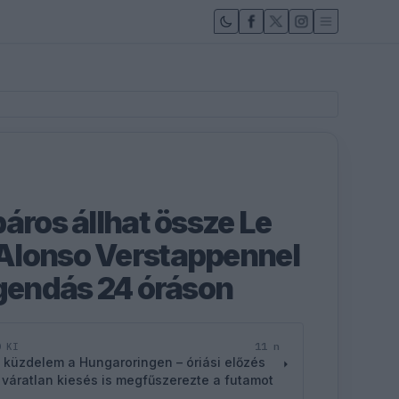
áros állhat össze Le
Alonso Verstappennel
egendás 24 óráson
11 n
D KI
 küzdelem a Hungaroringen – óriási előzés
 váratlan kiesés is megfűszerezte a futamot