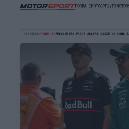
FORMA-1
MOTOGP
F2/F3
MOTOR
KEZDŐLAP
/
FORMA-1
/
FÉLELMETES PÁROS ÁLLHAT ÖSSZE LE MANS-B