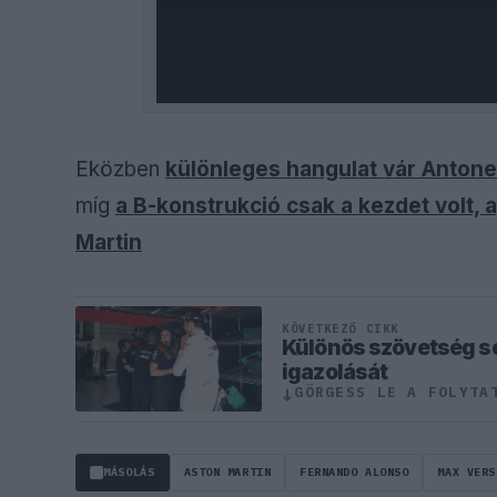
Eközben
különleges hangulat vár Antone
míg
a B-konstrukció csak a kezdet volt, 
Martin
KÖVETKEZŐ CIKK
Különös szövetség s
igazolását
GÖRGESS LE A FOLYTA
↓
MÁSOLÁS
ASTON MARTIN
FERNANDO ALONSO
MAX VERS