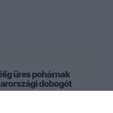
élig üres pohárnak
yarországi dobogót
onelli második is lehetett
így borúlátóan értékelte a