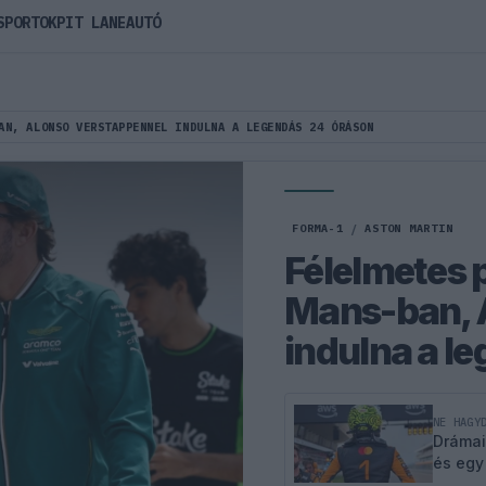
SPORTOK
PIT LANE
AUTÓ
AN, ALONSO VERSTAPPENNEL INDULNA A LEGENDÁS 24 ÓRÁSON
FORMA-1
/
ASTON MARTIN
Félelmetes p
Mans-ban, 
indulna a l
NE HAGY
Drámai
és egy