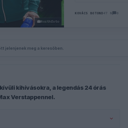
0
KOVÁCS BOTOND
47 N
Northfoto
zött jelenjenek meg a keresőben.
kívüli kihívásokra, a legendás 24 órás
 Max Verstappennel.