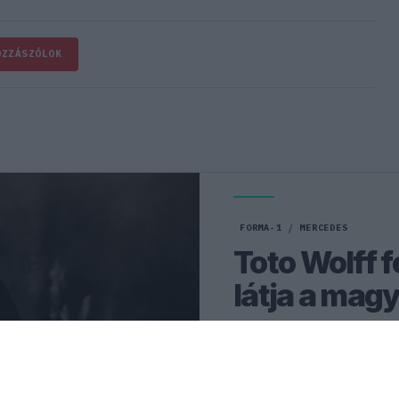
OZZÁSZÓLOK
FORMA-1
/
MERCEDES
Toto Wolff f
látja a mag
Toto Wolff szerint Kimi Ant
volna a Magyar Nagydíjon, 
hétvégét.