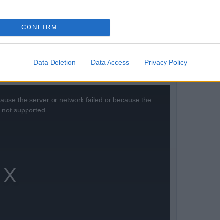
pasztalat volt számomra, amelyben már volt
CONFIRM
 újra megteszem, különösen akkor, ha egy nap
Data Deletion
Data Access
Privacy Policy
ause the server or network failed or because the
s not supported.