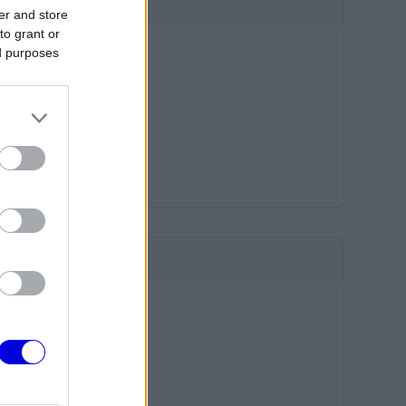
HIRDETÉS
er and store
to grant or
ed purposes
HIRDETÉS