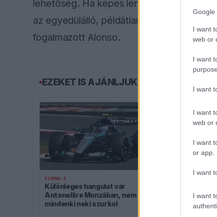
lehetőség. Ha képes lennék győzni a Forma
Google 
az egyedülálló, példátlan teljesítmény len
I want t
fogalmazott Alonso.
web or d
I want t
purpose
EZEKET IS AJÁNLJUK
I want 
I want t
web or d
I want t
or app.
I want t
FORMA-1
FORMA-1
Különleges hangulat vár
A B-konstruk
Antonellire Monzában, nem
volt, agressz
I want t
mindenki neki szurkol
rohamot indít
authenti