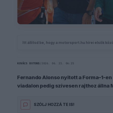
Itt állítsd be, hogy a motorsport.hu hírei elsők kö
KOVÁCS BOTOND
/
2026. 06. 21. 06:25
Fernando Alonso nyitott a Forma–1-en 
viadalon pedig szívesen rajthoz állna
SZÓLJ HOZZÁ TE IS!