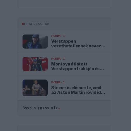
LEGFRISSEBB
FORMA-1
Verstappen
vezethetetlennek nevezte
az autót, mélyül a válság a
csapatnál
FORMA-1
Montoya átlátott
Verstappen trükkjén és
elárulta a távozási
pletykák valódi okát
FORMA-1
Steiner is elismerte, amit
az Aston Martin rövid idő
alatt végrehajtott
→
ÖSSZES FRISS HÍR