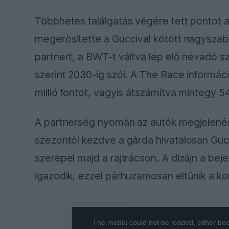
Többhetes találgatás végére tett pontot az 
megerősítette a Guccival kötött nagyszab
partnert, a BWT-t váltva lép elő névadó 
szerint 2030-ig szól. A The Race információ
millió fontot, vagyis átszámítva mintegy 54 
A partnerség nyomán az autók megjelenése
szezontól kezdve a gárda hivatalosan Gu
szerepel majd a rajtrácson. A dizájn a be
igazodik, ezzel párhuzamosan eltűnik a k
This
The media could not be loaded, either bec