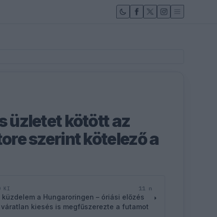
s üzletet kötött az
tore szerint kötelező a
11 n
D KI
 küzdelem a Hungaroringen – óriási előzés
 váratlan kiesés is megfűszerezte a futamot