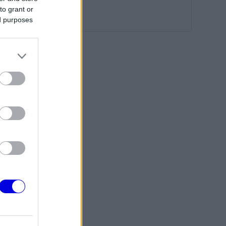
to grant or
ed purposes