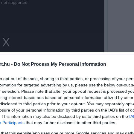
s not supported.
t.hu -
Do Not Process My Personal Information
to opt-out of the sale, sharing to third parties, or processing of your per
formation for targeted advertising by us, please use the below opt-out s
r selection. Please note that after your opt-out request is processed y
eing interest-based ads based on personal information utilized by us or
disclosed to third parties prior to your opt-out. You may separately opt-
losure of your personal information by third parties on the IAB’s list of
s az arany adja, amelyet piros, illetve zöld
. This information may also be disclosed by us to third parties on the
IA
Participants
that may further disclose it to other third parties.
zérigazgató elmondása alapján a vállalati
 that this website/app uses one or more Google services and may gath