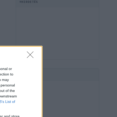
HIRDETÉS
sonal or
ection to
HIRDETÉS
ou may
 personal
out of the
 downstream
B’s List of
er and store