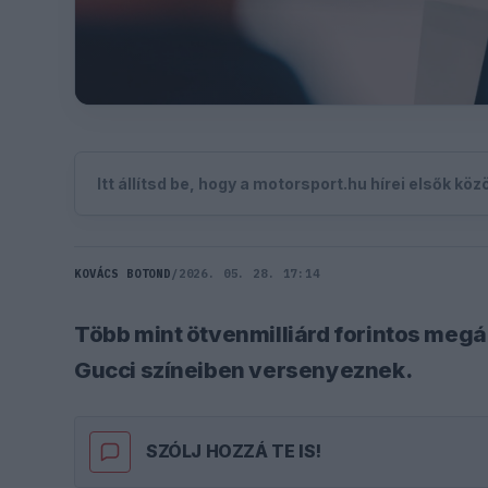
Itt állítsd be, hogy a motorsport.hu hírei elsők kö
KOVÁCS BOTOND
/
2026. 05. 28. 17:14
Több mint ötvenmilliárd forintos megáll
Gucci színeiben versenyeznek.
SZÓLJ HOZZÁ TE IS!