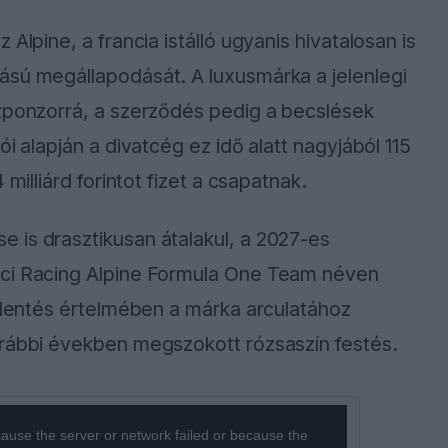
Alpine, a francia istálló ugyanis hivatalosan is
ású megállapodását. A luxusmárka a jelenlegi
szponzorrá, a szerződés pedig a becslések
i alapján a divatcég ez idő alatt nagyjából 115
milliárd forintot fizet a csapatnak.
 is drasztikusan átalakul, a 2027-es
cci Racing Alpine Formula One Team néven
jelentés értelmében a márka arculatához
orábbi években megszokott rózsaszín festés.
ause the server or network failed or because the