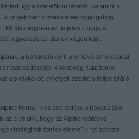
terjed, így a szerelők ruházatát, valamint a
zi. A projektben a márka kreatívigazgatója,
 Mindez egyben azt is jelenti, hogy a
kötött egyezség az idei év végén lejár.
lanak, a befektetőként jelen lévő Otro Capital
s részesedésétől. A többségi tulajdonos
t a pletykákat, amelyek szerint a teljes istálló
z Alpine Forma–1-es szereplése a hosszú távú
is az a célunk, hogy az Alpine márkával
fogó stratégiánk fontos eleme” – nyilatkozta