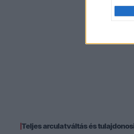
Teljes arculatváltás és tulajdono