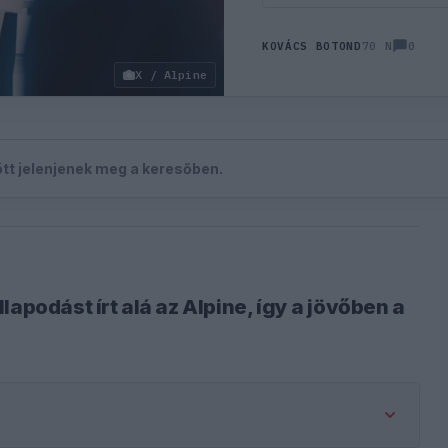
0
KOVÁCS BOTOND
70 N
X / Alpine
zött jelenjenek meg a keresőben.
apodást írt alá az Alpine, így a jövőben a