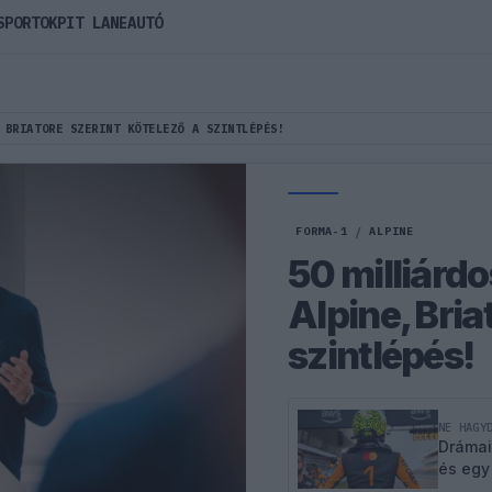
SPORTOK
PIT LANE
AUTÓ
 BRIATORE SZERINT KÖTELEZŐ A SZINTLÉPÉS!
FORMA-1
/
ALPINE
50 milliárdo
Alpine, Bria
szintlépés!
NE HAGY
Drámai
és egy