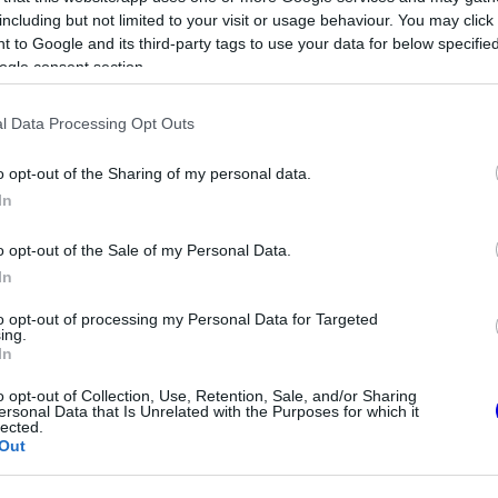
ék árnyalat is megmarad a karosszérián.
including but not limited to your visit or usage behaviour. You may click 
 to Google and its third-party tags to use your data for below specifi
ogle consent section.
l Data Processing Opt Outs
o opt-out of the Sharing of my personal data.
In
o opt-out of the Sale of my Personal Data.
In
to opt-out of processing my Personal Data for Targeted
FORMA-1
ing.
Meggondolta magát a McLaren
In
Max Verstappen átigazolásával
tiszta vizet öntött
kapcsolatban
o opt-out of Collection, Use, Retention, Sale, and/or Sharing
rnando Alonso
ersonal Data that Is Unrelated with the Purposes for which it
lected.
Out