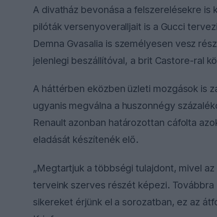
A divatház bevonása a felszerelésekre is ki
pilóták versenyoveralljait is a Gucci terve
Demna Gvasalia is személyesen vesz részt.
jelenlegi beszállítóval, a brit Castore-ral 
A háttérben eközben üzleti mozgások is zaj
ugyanis megválna a huszonnégy százaléko
Renault azonban határozottan cáfolta azoka
eladását készítenék elő.
„Megtartjuk a többségi tulajdont, mivel a
terveink szerves részét képezi. Továbbra 
sikereket érjünk el a sorozatban, ez az át