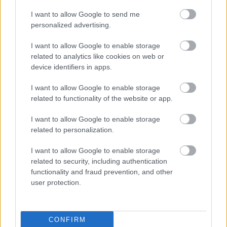
Bankot robbanthat a Ferrari Max
I want to allow Google to send me
Verstappen megszerzéséért
personalized advertising.
I want to allow Google to enable storage
related to analytics like cookies on web or
FORMA-1
device identifiers in apps.
Sergio Perez válthatja Carlos
Sainzot a Williamsnél
I want to allow Google to enable storage
related to functionality of the website or app.
I want to allow Google to enable storage
FORMA-1
related to personalization.
Ezt a hibát még Fred Vasseur sem
tudja letagadni a Ferrarinál
I want to allow Google to enable storage
related to security, including authentication
functionality and fraud prevention, and other
user protection.
„Adrian csak elhozza azt a tiszta fókuszt a csúcs
hajszolására, amit jó megtapasztalni minden
mérnöknek, és az egész vállalkozást ebben a
CONFIRM