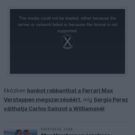
This
is
a
The media could not be loaded, either because the
modal
window.
server or network failed or because the format is not
supported.
Video
Player
is
loading.
Eközben
bankot robbanthat a Ferrari Max
Verstappen megszerzéséért
, míg
Sergio Perez
válthatja Carlos Sainzot a Williamsnél
KÖVETKEZŐ CIKK