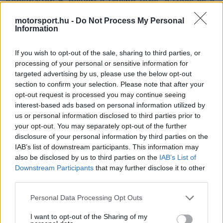
konstruktőri 6. helyért a Racing Bulls, a Haas és a
Sauber társaságában, mégsem vonták be Neweyt
motorsport.hu -
Do Not Process My Personal
Information
azonnali, 2025-ös feladatokba, hogy maximálisan
a következő korszakra összpontosíthasson.
If you wish to opt-out of the sale, sharing to third parties, or
processing of your personal or sensitive information for
targeted advertising by us, please use the below opt-out
Andy Cowell csapatfőnök a BBC Radio 5 Live
section to confirm your selection. Please note that after your
Chequered Flag podcastjában üdvözölte a friss
opt-out request is processed you may continue seeing
interest-based ads based on personal information utilized by
fókuszt és a letisztult gondolkodást. Kollégái
us or personal information disclosed to third parties prior to
visszajelzése szerint Newey a mérnöki alapelveket
your opt-out. You may separately opt-out of the further
disclosure of your personal information by third parties on the
helyezi előtérbe. Cowell ezt így adta vissza:
IAB’s list of downstream participants. This information may
also be disclosed by us to third parties on the
IAB’s List of
Downstream Participants
that may further disclose it to other
third parties.
The media could not be loaded, either because
This
the server or network failed or because the format
Please note that this website/app uses one or more Google
Personal Data Processing Opt Outs
is
is not supported.
services and may gather and store information including but
Video
a
not limited to your visit or usage behaviour. You may click to
I want to opt-out of the Sharing of my
Player