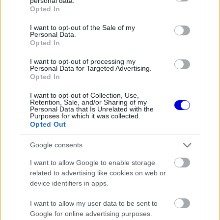
personal data.
is
grant or deny consent to Google and its third-party tags to
loading.
modal
Opted In
use your data for below specified purposes in below Google
window.
consent section.
I want to opt-out of the Sale of my
Personal Data.
Opted In
I want to opt-out of processing my
Personal Data for Targeted Advertising.
„A héten beszélgettem néhány gépészmérnökkel,
Opted In
és azt mondták, hogy Adrian számára minden az
I want to opt-out of Collection, Use,
Retention, Sale, and/or Sharing of my
első elvek szerinti mérnöki gondolkodásról szól.”
Personal Data that Is Unrelated with the
Purposes for which it was collected.
Majd rákérdezett: „Nos, nem mindannyiunk
Opted Out
számára mindennek az első elvek szerinti mérnöki
Google consents
gondolkodásról kellene szólnia?"
I want to allow Google to enable storage
related to advertising like cookies on web or
device identifiers in apps.
EZEKET IS AJÁNLJUK
I want to allow my user data to be sent to
Google for online advertising purposes.
FORMA-1