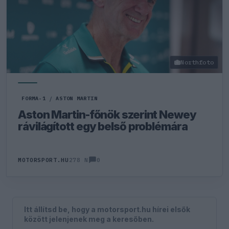
Northfoto
FORMA-1
/
ASTON MARTIN
Aston Martin-főnök szerint Newey
rávilágított egy belső problémára
0
MOTORSPORT.HU
278 N
Itt állítsd be, hogy a motorsport.hu hírei elsők
között jelenjenek meg a keresőben.