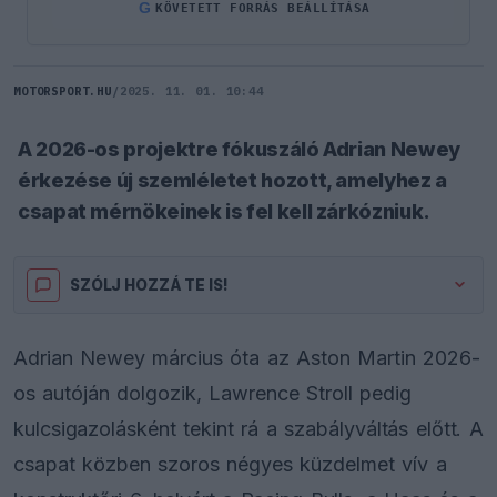
G
KÖVETETT FORRÁS BEÁLLÍTÁSA
MOTORSPORT.HU
/
2025. 11. 01. 10:44
A 2026-os projektre fókuszáló Adrian Newey
érkezése új szemléletet hozott, amelyhez a
csapat mérnökeinek is fel kell zárkózniuk.
SZÓLJ HOZZÁ TE IS!
Adrian Newey március óta az Aston Martin 2026-
os autóján dolgozik, Lawrence Stroll pedig
kulcsigazolásként tekint rá a szabályváltás előtt. A
csapat közben szoros négyes küzdelmet vív a