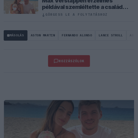
Max Verstappen érzelmes
példával szemléltette a család
fontosságát
↓
GÖRGESS LE A FOLYTATÁSHOZ
MÁSOLÁS
ASTON MARTIN
FERNANDO ALONSO
LANCE STROLL
ADRI
HOZZÁSZÓLOK