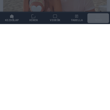
KEZDŐLAP
HÍREK
VIDEÓK
TABELLA
MENÜ
FORMA-1
/
RED BULL RACING
Max Verstappen érzelmes példával
szemléltette a család fontosságát
Max Verstappen elárulta, hogy mi jelenti számára a
legnagyobb boldogságot a trófeákon és a
győzelmeken túl.
1
KOVÁCS BOTOND
5Ó
KÖVETKEZŐ FUTAM
Holland Nagydíj