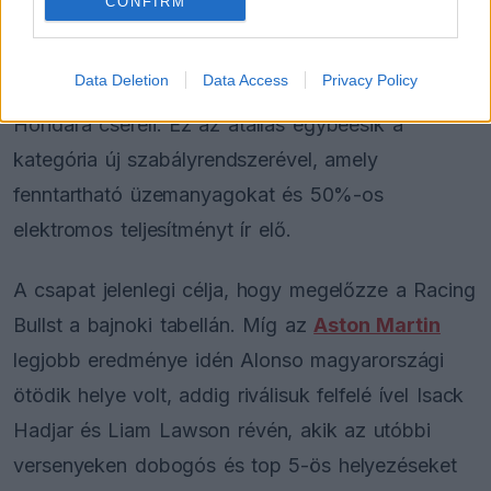
CONFIRM
tudhat soraiban, mint a kétszeres világbajnok
Fernando Alonso
és a neves tervező Adrian
Data Deletion
Data Access
Privacy Policy
Newey, 2026-tól a Mercedes erőforrásait
Hondára cseréli. Ez az átállás egybeesik a
kategória új szabályrendszerével, amely
fenntartható üzemanyagokat és 50%-os
elektromos teljesítményt ír elő.
A csapat jelenlegi célja, hogy megelőzze a Racing
Bullst a bajnoki tabellán. Míg az
Aston Martin
legjobb eredménye idén Alonso magyarországi
ötödik helye volt, addig riválisuk felfelé ível Isack
Hadjar és Liam Lawson révén, akik az utóbbi
versenyeken dobogós és top 5-ös helyezéseket