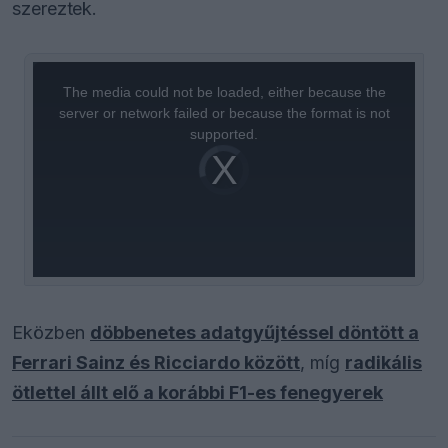
szereztek.
This
is
a
The media could not be loaded, either because the
modal
window.
server or network failed or because the format is not
supported.
Video
Player
is
loading.
Eközben
döbbenetes adatgyűjtéssel döntött a
Ferrari Sainz és Ricciardo között
, míg
radikális
ötlettel állt elő a korábbi F1-es fenegyerek