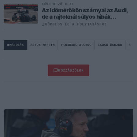
KÖVETKEZŐ CIKK
Az időmérőkön szárnyal az Audi,
de a rajtoknál súlyos hibák
hátráltatják a csapatot
↓
GÖRGESS LE A FOLYTATÁSHOZ
MÁSOLÁS
ASTON MARTIN
FERNANDO ALONSO
ISACK HADJAR
STRA
HOZZÁSZÓLOK