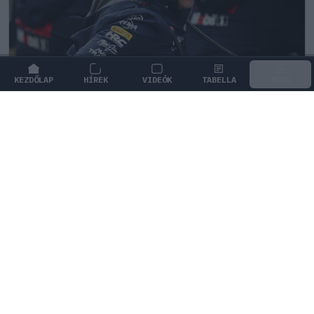
KEZDŐLAP
HÍREK
VIDEÓK
TABELLA
MENÜ
FORMA-1
/
WILLIAMS
Christian Horner lehet a Williams
megmentője
Christian Horner a Williamsnél térhet vissza a Forma–
1-be, ahol James Vowles partnereként tulajdonrészt is
szerezhet.
0
HEGEDŰS LÁSZLÓ
54 P