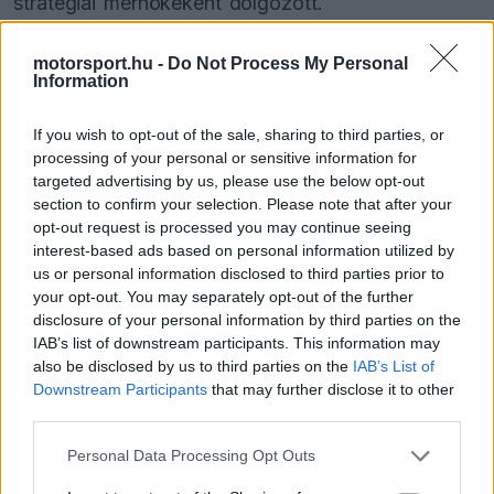
stratégiai mérnökeként dolgozott.
A jelenleg a konstruktőri bajnokság hetedik helyén
motorsport.hu -
Do Not Process My Personal
Information
álló csapat már most komoly változtatásokat
eszközöl a jövő évi szezonra készülve. Roberts
If you wish to opt-out of the sale, sharing to third parties, or
processing of your personal or sensitive information for
közösségi média oldalán erősítette meg korai
targeted advertising by us, please use the below opt-out
távozását a Racing Bullstól: "Bár idő előtt ért
section to confirm your selection. Please note that after your
opt-out request is processed you may continue seeing
véget a korszakom a Racing Bullsnál, most
interest-based ads based on personal information utilized by
először nyílik lehetőségem tíz év után arra, hogy
us or personal information disclosed to third parties prior to
your opt-out. You may separately opt-out of the further
egyszerű szurkolóként kövessem nyomon a
disclosure of your personal information by third parties on the
IAB’s list of downstream participants. This information may
középmezőny csatáját a szezon hátralévő
also be disclosed by us to third parties on the
IAB’s List of
részében."
Downstream Participants
that may further disclose it to other
third parties.
Please note that this website/app uses one or more Google
Personal Data Processing Opt Outs
The media could not be loaded, either because
services and may gather and store information including but
This