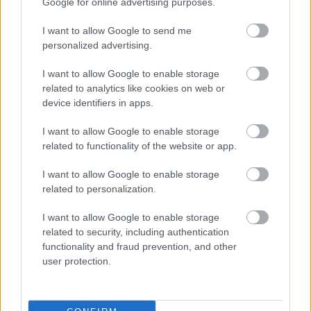
Google for online advertising purposes.
I want to allow Google to send me
FORMA-1
personalized advertising.
Döbbenetes adatgyűjtéssel
döntött a Ferrari Sainz és Ricciardo
között
I want to allow Google to enable storage
related to analytics like cookies on web or
device identifiers in apps.
FORMA-1
I want to allow Google to enable storage
Radikális ötlettel állt elő a korábbi
related to functionality of the website or app.
F1-es fenegyerek
I want to allow Google to enable storage
related to personalization.
I want to allow Google to enable storage
FORMA-1
A saját protezsáltja állhat Max
related to security, including authentication
Verstappen útjába a jövőben
functionality and fraud prevention, and other
user protection.
Az Aston Martin, amely olyan nagy neveket