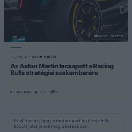
Aston Martin
FORMA-1
/
ASTON MARTIN
Az Aston Martin lecsapott a Racing
Bulls stratégiai szakemberére
0
MOTORSPORT.HU
313 N
Itt állítsd be, hogy a motorsport.hu hírei elsők
között jelenjenek meg a keresőben.