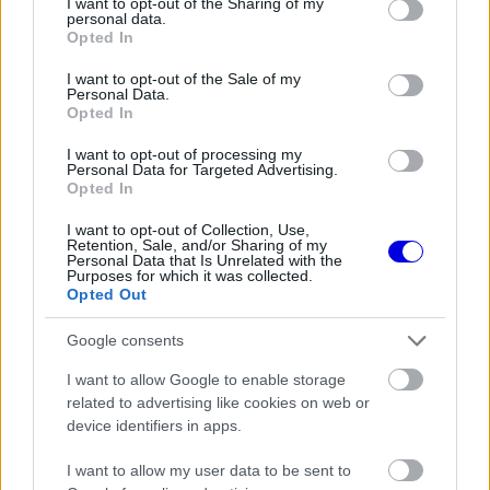
the server or network failed or because the format
not limited to your visit or usage behaviour. You may click to
I want to opt-out of the Sharing of my
personal data.
is
is not supported.
grant or deny consent to Google and its third-party tags to
Opted In
use your data for below specified purposes in below Google
Video
a
Player
consent section.
is
I want to opt-out of the Sale of my
loading.
modal
Personal Data.
Opted In
window.
I want to opt-out of processing my
Personal Data for Targeted Advertising.
Opted In
I want to opt-out of Collection, Use,
A szakember azt is elárulta, hogy csak 2026-ban
Retention, Sale, and/or Sharing of my
Personal Data that Is Unrelated with the
tér vissza a versenypályákra, addig pedig
Purposes for which it was collected.
Opted Out
szeretne egy kis időt távol tölteni a paddocktól.
Google consents
"Jövőre újra munkába állok, de addig még
szeretnék egy kis időt a kertemben tölteni" –
I want to allow Google to enable storage
related to advertising like cookies on web or
jegyezte meg humorosan.
device identifiers in apps.
I want to allow my user data to be sent to
EZEKET IS AJÁNLJUK