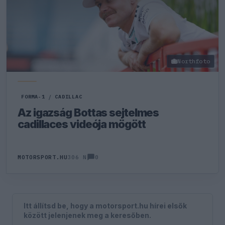
Northfoto
FORMA-1
/
CADILLAC
Az igazság Bottas sejtelmes
cadillaces videója mögött
0
MOTORSPORT.HU
306 N
Itt állítsd be, hogy a motorsport.hu hírei elsők
között jelenjenek meg a keresőben.