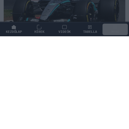
KEZDŐLAP
HÍREK
VIDEÓK
TABELLA
MENÜ
FORMA-1
/
MERCEDES
Különleges hangulat vár Antonellire
Monzában, nem mindenki neki
szurkol
A bajnokságot vezető Andrea Kimi Antonelli izgatottan
várja a monzai futamot, miközben az olasz szurkolók
megosztottak közte és a Ferrari között.
0
HEGEDŰS LÁSZLÓ
7 P