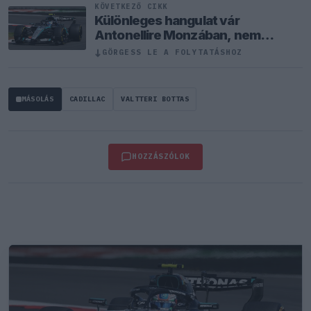
KÖVETKEZŐ CIKK
Különleges hangulat vár
Antonellire Monzában, nem
mindenki neki szurkol
↓
GÖRGESS LE A FOLYTATÁSHOZ
MÁSOLÁS
CADILLAC
VALTTERI BOTTAS
HOZZÁSZÓLOK