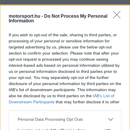
motorsport.hu -
Do Not Process My Personal
The media could not be loaded, either because
Information
This
the server or network failed or because the format
is
is not supported.
If you wish to opt-out of the sale, sharing to third parties, or
Video
a
processing of your personal or sensitive information for
Player
is
targeted advertising by us, please use the below opt-out
loading.
modal
section to confirm your selection. Please note that after your
window.
opt-out request is processed you may continue seeing
interest-based ads based on personal information utilized by
us or personal information disclosed to third parties prior to
your opt-out. You may separately opt-out of the further
disclosure of your personal information by third parties on the
Amikor a felvételen szereplő társa megkérdezi őt,
IAB’s list of downstream participants. This information may
also be disclosed by us to third parties on the
IAB’s List of
hogy bele szeretne-e ülni, Bottas így felel: „Még
Downstream Participants
that may further disclose it to other
nem.” Ebből a videóból azonban már erősen
third parties.
sejteni lehetett, hogy a finn pilóta jó úton halad a
Please note that this website/app uses one or more Google
Personal Data Processing Opt Outs
services and may gather and store information including but
Cadillackel való visszatérés fele, és mint azt most