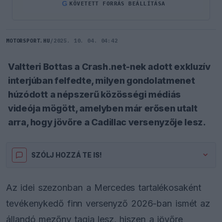
G
KÖVETETT FORRÁS BEÁLLÍTÁSA
MOTORSPORT.HU
/
2025. 10. 04. 04:42
Valtteri Bottas a Crash.net-nek adott exkluzív
interjúban felfedte, milyen gondolatmenet
húzódott a népszerű közösségi médiás
videója mögött, amelyben már erősen utalt
arra, hogy jövőre a Cadillac versenyzője lesz.
SZÓLJ HOZZÁ TE IS!
Az idei szezonban a Mercedes tartalékosaként
tevékenykedő finn versenyző 2026-ban ismét az
állandó mezőny tagja lesz, hiszen a jövőre