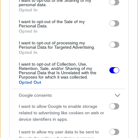
not limited to your visit or usage behaviour. You may click to
I want to opt-out of the Sharing of my
personal data.
a
Crash.net
exkluzív interjújában elárulta, az
grant or deny consent to Google and its third-party tags to
Opted In
use your data for below specified purposes in below Google
egésszel az volt a célja, hogy az emberek
consent section.
I want to opt-out of the Sale of my
elkezdjenek beszélni és elméleteket gyártani.
Personal Data.
Opted In
I want to opt-out of processing my
EZEKET IS AJÁNLJUK
Personal Data for Targeted Advertising.
Opted In
I want to opt-out of Collection, Use,
FORMA-1
Retention, Sale, and/or Sharing of my
Kikerekedett szemekkel hallgatta
Personal Data that Is Unrelated with the
Toto Wolff ajánlatát Antonelli
Purposes for which it was collected.
Opted Out
Google consents
FORMA-1
I want to allow Google to enable storage
Domenicali szerint Antonelli sokkal
related to advertising like cookies on web or
nagyobb előnnyel is vezethetne
device identifiers in apps.
I want to allow my user data to be sent to