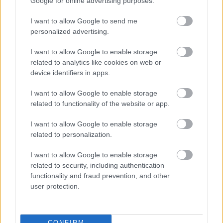
Google for online advertising purposes.
FORMA-1
Meggondolta magát a McLaren
Max Verstappen átigazolásával
I want to allow Google to send me
kapcsolatban
personalized advertising.
I want to allow Google to enable storage
related to analytics like cookies on web or
Bottas emellett azt is elárulta, hogy a szerződését
device identifiers in apps.
júliusban írta alá, és korábban, mint Perez. „Az a
I want to allow Google to enable storage
júniusi poszt lényegében arra szolgált, hogy
related to functionality of the website or app.
felkavarjuk az állóvizet, hogy az emberek
I want to allow Google to enable storage
elkezdjenek beszélni, ami jó dolog. Szerintem
related to personalization.
kicsit fel is ébresztette őket. Végül aztán júliusban
I want to allow Google to enable storage
kötöttem meg a szerződést.”
related to security, including authentication
functionality and fraud prevention, and other
user protection.
„Az év eleje óta az volt a prioritásom, hogy
megszerezzem azt az ülést, és úgy tűnt, hogy ők
CONFIRM