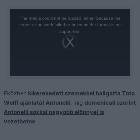
This
is
a
The media could not be loaded, either because the
modal
window.
server or network failed or because the format is not
supported.
Video
Player
is
loading.
Eközben
kikerekedett szemekkel hallgatta Toto
Wolff ajánlatát Antonelli
, míg
domenicali szerint
Antonelli sokkal nagyobb előnnyel is
vezethetne