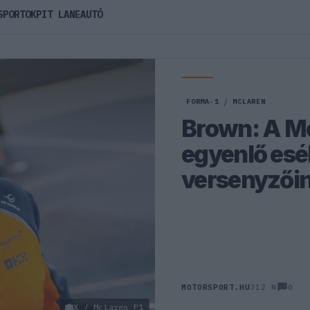
SPORTOK
PIT LANE
AUTÓ
FORMA-1
/
MCLAREN
Brown: A Mc
egyenlő esél
versenyzői
0
MOTORSPORT.HU
312 N
X / McLaren F1