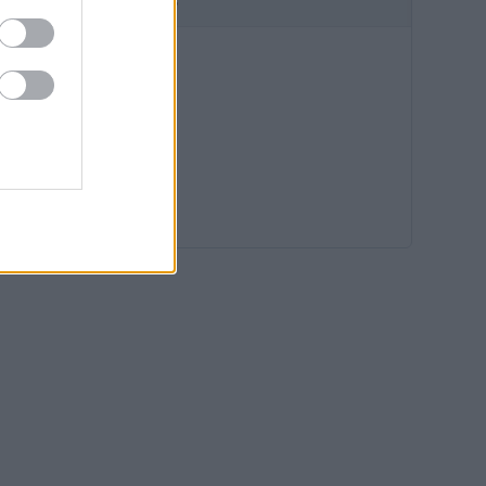
HIRDETÉS
15:14
14:40