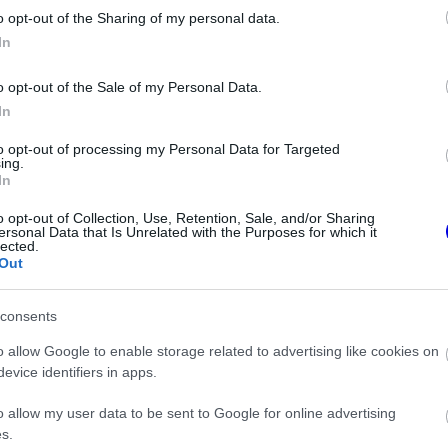
o opt-out of the Sharing of my personal data.
z e-mail alapú rendszerre.
In
o opt-out of the Sale of my Personal Data.
In
to opt-out of processing my Personal Data for Targeted
ing.
In
ken is.
o opt-out of Collection, Use, Retention, Sale, and/or Sharing
ersonal Data that Is Unrelated with the Purposes for which it
lected.
Out
consents
új motorral érkeznek a Holland Nagydíjra az Aston Martinnal
o allow Google to enable storage related to advertising like cookies on
evice identifiers in apps.
rmekkori szenvedélyéről
o allow my user data to be sent to Google for online advertising
s.
 Schumacher első Forma–1-es autója