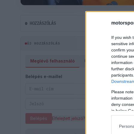
motorspor
HOZZÁSZÓLÁS
0
If you wish 
ÚJ HOZZÁSZÓLÁS
sensitive in
confirm you
continue se
Meglévő felhasználó
Új felhasználó
information 
further disc
participants
Belépés e-maillel
Downstream 
Please note
information 
deny consent
in below Go
Belépés
Elfelejtett jelszó?
Persona