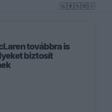
Laren továbbra is
yeket biztosít
nek