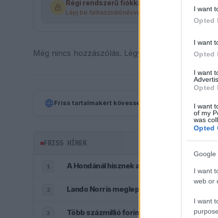
Régi rendszerű fiókkal rendelkezel?
I want t
Lépj be felhasználónévvel és jelszóval, majd állj át a
Opted 
I want t
Még nincs hozzászólás. Légy te az első!
Opted 
I want 
Advertis
Opted 
Friss tartalmakért kövessetek minket a Google Híre
I want t
of my P
was col
Opted 
FRISS HÍREK
Google 
A Hondánál hisznek az áttörésben, teljesen 
1
I want t
web or d
Lando Norris meglepő vallomást tett a gye
2
I want t
purpose
Több százmillió forintért kelhet el Michael
3