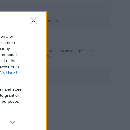
KOMMENTPROFIL
LEGJOBB
sonal or
?
ection to
ou may
A kommentprofil adataid belépés után
 personal
jelennek meg itt.
out of the
 downstream
B’s List of
HIRDETÉS
er and store
to grant or
ed purposes