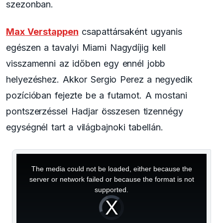
szezonban.
Max Verstappen
csapattársaként ugyanis
egészen a tavalyi Miami Nagydíjig kell
visszamenni az időben egy ennél jobb
helyezéshez. Akkor Sergio Perez a negyedik
pozícióban fejezte be a futamot. A mostani
pontszerzéssel Hadjar összesen tizennégy
egységnél tart a világbajnoki tabellán.
This
is
a
The media could not be loaded, either because the
modal
window.
server or network failed or because the format is not
supported.
Video
Player
is
loading.