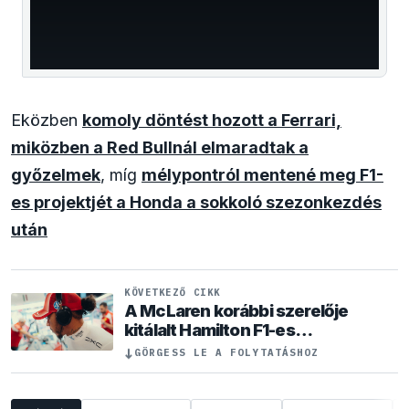
Eközben
komoly döntést hozott a Ferrari,
miközben a Red Bullnál elmaradtak a
győzelmek
, míg
mélypontról mentené meg F1-
es projektjét a Honda a sokkoló szezonkezdés
után
KÖVETKEZŐ CIKK
A McLaren korábbi szerelője
kitálalt Hamilton F1-es
debütálásáról
GÖRGESS LE A FOLYTATÁSHOZ
↓