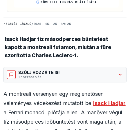
G
KÖVETETT FORRÁS BEÁLLÍTÁSA
HEGEDŰS LÁSZLÓ
/
2026. 05. 25. 19:25
Isack Hadjar tíz másodperces büntetést
kapott a montreali futamon, miután a fűre
szorította Charles Leclerc-t.
SZÓLJ HOZZÁ TE IS!
1 hozzászólás.
A montreali versenyen egy meglehetősen
véleményes védekezést mutatott be
Isack Hadjar
a Ferrari monacói pilótája ellen. A manőver végül
tíz másodperces időbüntetést vont maga után, a