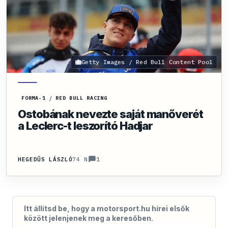
Getty Images / Red Bull Content Pool
FORMA-1
/
RED BULL RACING
Ostobának nevezte saját manőverét
a Leclerc-t leszorító Hadjar
1
HEGEDŰS LÁSZLÓ
74 N
Itt állítsd be, hogy a motorsport.hu hírei elsők
között jelenjenek meg a keresőben.