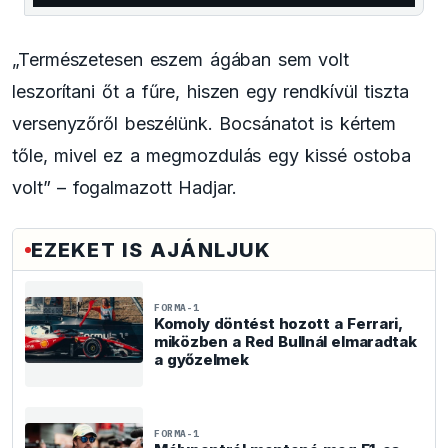
„Természetesen eszem ágában sem volt
leszorítani őt a fűre, hiszen egy rendkívül tiszta
versenyzőről beszélünk. Bocsánatot is kértem
tőle, mivel ez a megmozdulás egy kissé ostoba
volt” – fogalmazott Hadjar.
EZEKET IS AJÁNLJUK
FORMA-1
Komoly döntést hozott a Ferrari,
miközben a Red Bullnál elmaradtak
a győzelmek
FORMA-1