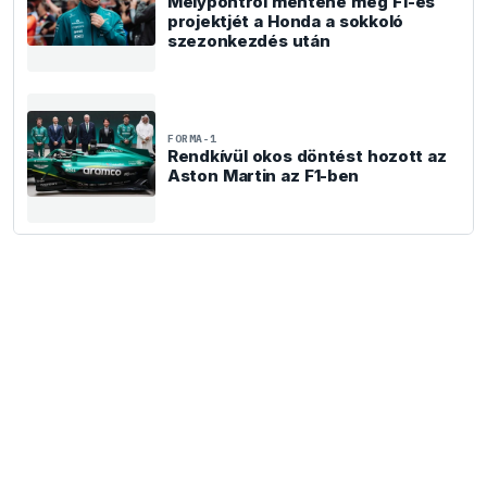
Mélypontról mentené meg F1-es
projektjét a Honda a sokkoló
szezonkezdés után
FORMA-1
Rendkívül okos döntést hozott az
Aston Martin az F1-ben