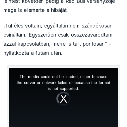
leintést követően pedig a Red Bull versenyzője
maga is elismerte a hibáját.
„Túl éles voltam, egyáltalán nem szándékosan
csináltam. Egyszerűen csak összezavarodtam
azzal kapcsolatban, merre is tart pontosan” –
nyilatkozta a futam után.
The media could not be loaded, either because
This
the server or network failed or because the format
is
is not supported.
Video
a
Player
is
loading.
modal
window.