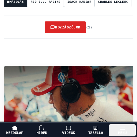
MÁSOLÁS
RED BULL RACING
ISACK HADJAR
CHARLES LECLERC
B
HOZZÁSZÓLOK
(1)
KEZDŐLAP
HÍREK
VIDEÓK
TABELLA
MENÜ