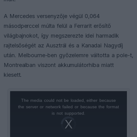
A Mercedes versenyzője végül 0,064
másodperccel múlta felül a Ferrarit erősítő
világbajnokot, így megszerezte idei harmadik
rajtelsőségét az Ausztrál és a Kanadai Nagydíj
után. Melbourne-ben győzelemre váltotta a pole-t,
Montrealban viszont akkumulátorhiba miatt
kiesett.
The media could not be loaded, either because
This
the server or network failed or because the format
is
is not supported.
Video
a
Player
is
loading.
modal