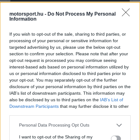
window.
motorsport.hu -
Do Not Process My Personal
Information
If you wish to opt-out of the sale, sharing to third parties, or
Az első két szektor végén még Hamilton állt
processing of your personal or sensitive information for
jobban a Q3 utolsó körében, ám Karun Chandhok
targeted advertising by us, please use the below opt-out
section to confirm your selection. Please note that after your
szerint a fedélzeti felvételek egyértelműen
opt-out request is processed you may continue seeing
megmutatták, hol fordult meg a küzdelem.
interest-based ads based on personal information utilized by
us or personal information disclosed to third parties prior to
your opt-out. You may separately opt-out of the further
EZEKET IS AJÁNLJUK
disclosure of your personal information by third parties on the
IAB’s list of downstream participants. This information may
also be disclosed by us to third parties on the
IAB’s List of
FORMA-1
Downstream Participants
that may further disclose it to other
A szakértő szerint a Ferrarinak
third parties.
üres csekket kellene adnia
Verstappennek
Please note that this website/app uses one or more Google
Personal Data Processing Opt Outs
services and may gather and store information including but
not limited to your visit or usage behaviour. You may click to
I want to opt-out of the Sharing of my