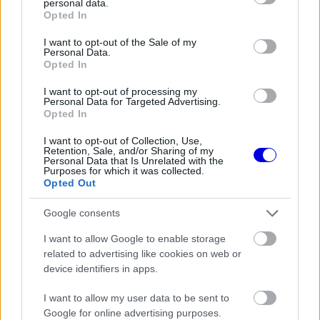
personal data.
grant or deny consent to Google and its third-party tags to
Opted In
FORMA-1
use your data for below specified purposes in below Google
Max Verstappen érzelmes példával
consent section.
szemléltette a család fontosságát
I want to opt-out of the Sale of my
Personal Data.
Opted In
I want to opt-out of processing my
FORMA-1
Personal Data for Targeted Advertising.
Montoya átlátott Verstappen
Opted In
trükkjén és elárulta a távozási
pletykák valódi okát
I want to opt-out of Collection, Use,
Retention, Sale, and/or Sharing of my
Personal Data that Is Unrelated with the
Purposes for which it was collected.
Opted Out
„Az első két szektorban Lewis Hamilton állt
Google consents
jobban, de a 10-es kanyarnál csúszott hiba a
körébe. Ha megnézzük az ívet, már ott eltér a
I want to allow Google to enable storage
related to advertising like cookies on web or
vonalvezetése. Sekélyebb szögben fordul rá, mint
device identifiers in apps.
George Russell” – mondta a Sky Sports F1
I want to allow my user data to be sent to
adásában.
Google for online advertising purposes.