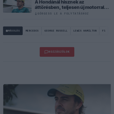
A Hondánál hisznek az
áttörésben, teljesen új motorral
érkeznek a Holland Nagydíjra az
↓
GÖRGESS LE A FOLYTATÁSHOZ
Aston Martinnal
MÁSOLÁS
MERCEDES
GEORGE RUSSELL
LEWIS HAMILTON
F1
HOZZÁSZÓLOK