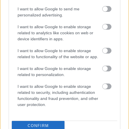
I want to allow Google to send me
„George tovább ment egyenesebben, később
personalized advertising.
fordult be, és ez kifizetődött. Lewis korábbi
I want to allow Google to enable storage
kormányzása más pályára tette az autót, jött az
related to analytics like cookies on web or
alulkormányzottság, várnia kellett. Russell közben
device identifiers in apps.
el tudta forgatni az autót, Lewis kisodródott a
I want to allow Google to enable storage
koszosabb ívre. Nézzék a kormányát, jött egy
related to functionality of the website or app.
nagy megcsúszás, és ez időbe került.”
I want to allow Google to enable storage
related to personalization.
Ennyit jelentett a hiba
I want to allow Google to enable storage
related to security, including authentication
Chandhok szerint a megcsúszás nemcsak
functionality and fraud prevention, and other
user protection.
tizedeket vitt el, hanem a gumihőmérsékletre is
hatással volt, mert Hamilton többet csúszott a
kelleténél. A
Ferrari
ugyan jól működött a hosszú
CONFIRM