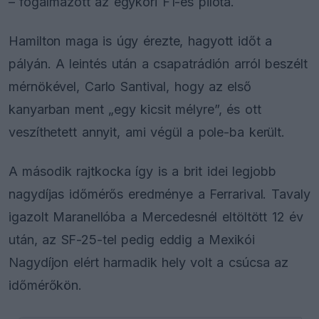
– fogalmazott az egykori F1-es pilóta.
Hamilton maga is úgy érezte, hagyott időt a
pályán. A leintés után a csapatrádión arról beszélt
mérnökével, Carlo Santival, hogy az első
kanyarban ment „egy kicsit mélyre”, és ott
veszíthetett annyit, ami végül a pole-ba került.
A második rajtkocka így is a brit idei legjobb
nagydíjas időmérős eredménye a Ferrarival. Tavaly
igazolt Maranellóba a Mercedesnél eltöltött 12 év
után, az SF-25-tel pedig eddig a Mexikói
Nagydíjon elért harmadik hely volt a csúcsa az
időmérőkön.