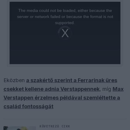
This
is
a
The media could not be loaded, either because the
modal
window.
server or network failed or because the format is not
supported.
Video
Player
is
loading.
Eközben
a szakértő szerint a Ferrarinak üres
csekket kellene adnia Verstappennek
, míg
Max
Verstappen érzelmes példával szemléltette a
család fontosságát
KÖVETKEZŐ CIKK