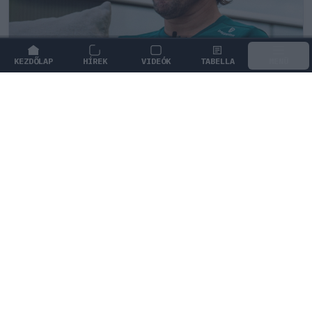
KEZDŐLAP
HÍREK
VIDEÓK
TABELLA
MENÜ
FORMA-1
/
ASTON MARTIN
A Hondánál hisznek az áttörésben,
teljesen új motorral érkeznek a
Holland Nagydíjra az Aston Martinnal
A nyári szünet után érkező motorfejlesztésekkel és a
megújult aerodinamikai csomaggal törne ki a
hullámvölgyből az Aston Martin.
0
TÖRŐ FERENC
1Ó