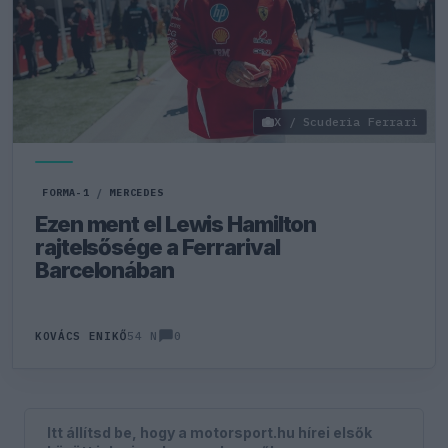
X / Scuderia Ferrari
FORMA-1
/
MERCEDES
Ezen ment el Lewis Hamilton
rajtelsősége a Ferrarival
Barcelonában
0
KOVÁCS ENIKŐ
54 N
Itt állítsd be, hogy a motorsport.hu hírei elsők