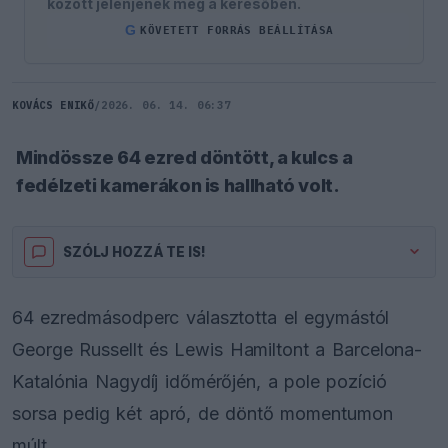
között jelenjenek meg a keresőben.
G
KÖVETETT FORRÁS BEÁLLÍTÁSA
KOVÁCS ENIKŐ
/
2026. 06. 14. 06:37
Mindössze 64 ezred döntött, a kulcs a
fedélzeti kamerákon is hallható volt.
SZÓLJ HOZZÁ TE IS!
64 ezredmásodperc választotta el egymástól
George Russellt és Lewis Hamiltont a Barcelona-
Katalónia Nagydíj időmérőjén, a pole pozíció
sorsa pedig két apró, de döntő momentumon
múlt.