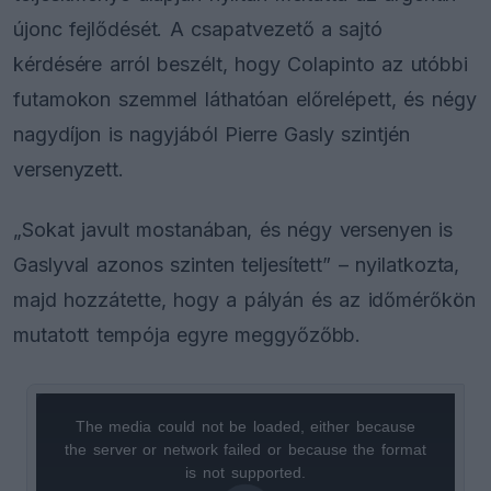
újonc fejlődését. A csapatvezető a sajtó
kérdésére arról beszélt, hogy Colapinto az utóbbi
futamokon szemmel láthatóan előrelépett, és négy
nagydíjon is nagyjából Pierre Gasly szintjén
versenyzett.
„Sokat javult mostanában, és négy versenyen is
Gaslyval azonos szinten teljesített” – nyilatkozta,
majd hozzátette, hogy a pályán és az időmérőkön
mutatott tempója egyre meggyőzőbb.
The media could not be loaded, either because
This
the server or network failed or because the format
is
is not supported.