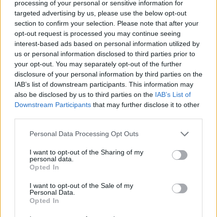
processing of your personal or sensitive information for
Gasly előtt, és kevesebb hiba, mint korábban –
targeted advertising by us, please use the below opt-out
section to confirm your selection. Please note that after your
mindez azt üzeni, jó irányba halad.
opt-out request is processed you may continue seeing
interest-based ads based on personal information utilized by
EZEKET IS AJÁNLJUK
us or personal information disclosed to third parties prior to
your opt-out. You may separately opt-out of the further
disclosure of your personal information by third parties on the
FORMA-1
IAB’s list of downstream participants. This information may
Schumacher különleges jogai miatt
also be disclosed by us to third parties on the
IAB’s List of
nem maradhatott a korábbi
Downstream Participants
that may further disclose it to other
Ferrari-pilótapáros
third parties.
Please note that this website/app uses one or more Google
Personal Data Processing Opt Outs
services and may gather and store information including but
FORMA-1
not limited to your visit or usage behaviour. You may click to
I want to opt-out of the Sharing of my
Adrian Newey megtörte a csendet
personal data.
grant or deny consent to Google and its third-party tags to
Christian Horner érkezéséről
Opted In
use your data for below specified purposes in below Google
consent section.
I want to opt-out of the Sale of my
Personal Data.
Opted In
FORMA-1
Radikális megoldással előzte meg a