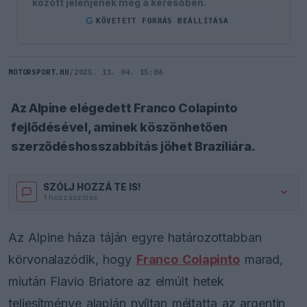
között jelenjenek meg a keresőben.
G
KÖVETETT FORRÁS BEÁLLÍTÁSA
MOTORSPORT.HU
/
2025. 11. 04. 15:06
Az Alpine elégedett Franco Colapinto
fejlődésével, aminek köszönhetően
szerződéshosszabbítás jöhet Brazíliára.
SZÓLJ HOZZÁ TE IS!
1 hozzászólás.
Az Alpine háza táján egyre határozottabban
körvonalazódik, hogy
Franco Colapinto
marad,
miután Flavio Briatore az elmúlt hetek
teljesítménye alapján nyíltan méltatta az argentin