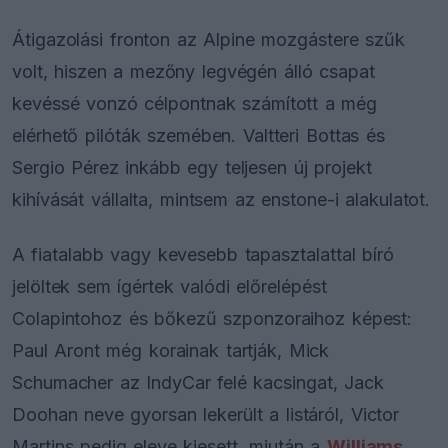
Átigazolási fronton az Alpine mozgástere szűk
volt, hiszen a mezőny legvégén álló csapat
kevéssé vonzó célpontnak számított a még
elérhető pilóták szemében. Valtteri Bottas és
Sergio Pérez inkább egy teljesen új projekt
kihívását vállalta, mintsem az enstone-i alakulatot.
A fiatalabb vagy kevesebb tapasztalattal bíró
jelöltek sem ígértek valódi előrelépést
Colapintohoz és bőkezű szponzoraihoz képest:
Paul Aront még korainak tartják, Mick
Schumacher az IndyCar felé kacsingat, Jack
Doohan neve gyorsan lekerült a listáról, Victor
Martins pedig eleve kiesett, miután a
Williams