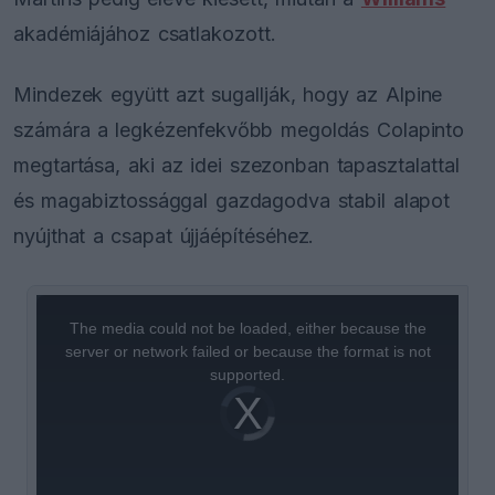
akadémiájához csatlakozott.
Mindezek együtt azt sugallják, hogy az Alpine
számára a legkézenfekvőbb megoldás Colapinto
megtartása, aki az idei szezonban tapasztalattal
és magabiztossággal gazdagodva stabil alapot
nyújthat a csapat újjáépítéséhez.
This
is
a
The media could not be loaded, either because the
modal
window.
server or network failed or because the format is not
supported.
Video
Player
is
loading.