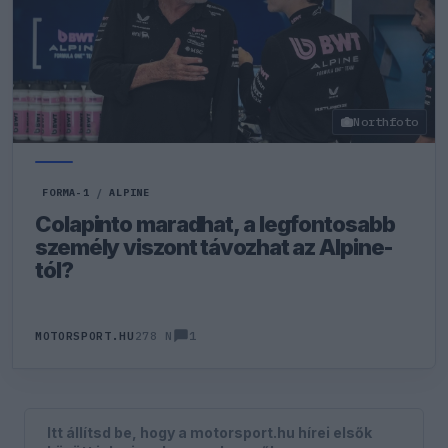
Northfoto
FORMA-1
/
ALPINE
Colapinto maradhat, a legfontosabb
személy viszont távozhat az Alpine-
tól?
1
MOTORSPORT.HU
278 N
Itt állítsd be, hogy a motorsport.hu hírei elsők