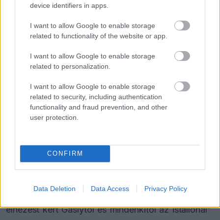
device identifiers in apps.
I want to allow Google to enable storage
related to functionality of the website or app.
I want to allow Google to enable storage
related to personalization.
I want to allow Google to enable storage
Az austini történetre is kitért Briatore, ahol
related to security, including authentication
Colapinto nem engedte el csapattársát a bokszból
functionality and fraud prevention, and other
user protection.
érkező utasítás ellenére. A vezető szerint a
csapatutasítások tiszteletben tartása nem alku
kérdése, Colapinto pedig az eset után bocsánatot
CONFIRM
kért Gaslytól és az egész csapattól.
Data Deletion
Data Access
Privacy Policy
„A csapat utasításait mindig követni kell. Franco
elnézést kért Gaslytól és mindenkitől az istállónál”