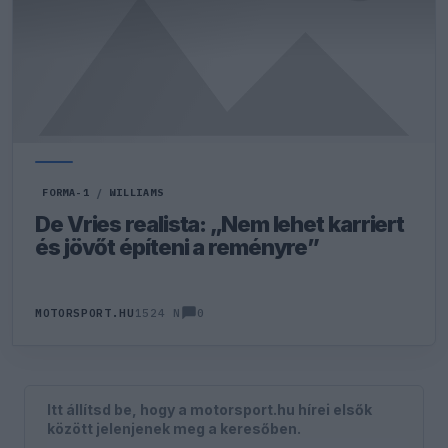
FORMA-1
/
WILLIAMS
De Vries realista: „Nem lehet karriert
és jövőt építeni a reményre”
0
MOTORSPORT.HU
1524 N
Itt állítsd be, hogy a motorsport.hu hírei elsők
között jelenjenek meg a keresőben.