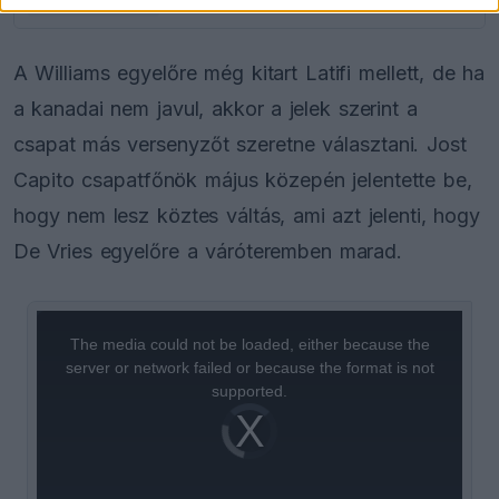
A Williams egyelőre még kitart Latifi mellett, de ha
a kanadai nem javul, akkor a jelek szerint a
csapat más versenyzőt szeretne választani. Jost
Capito csapatfőnök május közepén jelentette be,
hogy nem lesz köztes váltás, ami azt jelenti, hogy
De Vries egyelőre a váróteremben marad.
This
is
a
The media could not be loaded, either because the
modal
window.
server or network failed or because the format is not
supported.
Video
Player
is
loading.