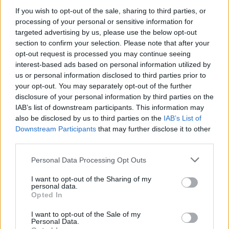
években elég komoly státuszt épített ki a
If you wish to opt-out of the sale, sharing to third parties, or
processing of your personal or sensitive information for
motorsporton belül. A Forma-1-ben azonban soha
targeted advertising by us, please use the below opt-out
nem volt tapasztalata, ugyanis nem kapott
section to confirm your selection. Please note that after your
opt-out request is processed you may continue seeing
lehetőséget egyetlen szezonban sem. Bár ez még
interest-based ads based on personal information utilized by
mindig a céljai között szerepel, tudja, hogy a
us or personal information disclosed to third parties prior to
your opt-out. You may separately opt-out of the further
sporton belül gyorsan változhatnak a dolgok.
disclosure of your personal information by third parties on the
IAB’s list of downstream participants. This information may
also be disclosed by us to third parties on the
IAB’s List of
A holland ezért igyekszik a lehető legnyugodtabb
Downstream Participants
that may further disclose it to other
maradni és fókuszálni. „Nem építhetsz karriert és
third parties.
jövőt a reményre" - állítja De Vries, aki reálisnak
Please note that this website/app uses one or more Google
Personal Data Processing Opt Outs
tartja magát. „Úgy gondolom, hogy jó helyzetben
services and may gather and store information including but
not limited to your visit or usage behaviour. You may click to
I want to opt-out of the Sharing of my
vagyok a lehetőségeim és a jövőre vonatkozó
personal data.
grant or deny consent to Google and its third-party tags to
Opted In
opcióim tekintetében."
use your data for below specified purposes in below Google
consent section.
I want to opt-out of the Sale of my
Personal Data.