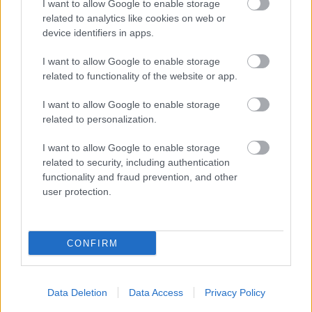
I want to allow Google to enable storage
azonban nem sok esély van a megvalósulására.
related to analytics like cookies on web or
device identifiers in apps.
EZEKET IS AJÁNLJUK
I want to allow Google to enable storage
related to functionality of the website or app.
FORMA-1
I want to allow Google to enable storage
Súlyos figyelmeztetést kapott a
related to personalization.
Ferrari Lewis Hamilton miatt
I want to allow Google to enable storage
related to security, including authentication
functionality and fraud prevention, and other
FORMA-1
A szakértő szerint a Ferrarinak
user protection.
üres csekket kellene adnia
Verstappennek
CONFIRM
FORMA-1
Váratlan mentőövet kaphat Liam
Data Deletion
Data Access
Privacy Policy
Lawson a Red Bulltól