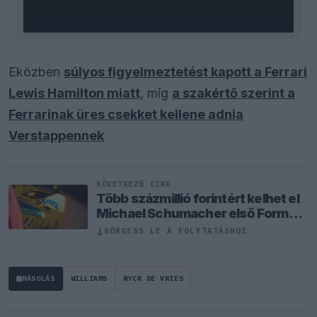
Eközben
súlyos figyelmeztetést kapott a Ferrari
Lewis Hamilton miatt
, míg
a szakértő szerint a
Ferrarinak üres csekket kellene adnia
Verstappennek
KÖVETKEZŐ CIKK
Több százmillió forintért kelhet el
Michael Schumacher első Forma–
1-es autója
↓
GÖRGESS LE A FOLYTATÁSHOZ
MÁSOLÁS
WILLIAMS
NYCK DE VRIES