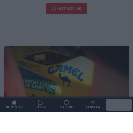
HOZZÁSZÓLOK
KEZDŐLAP
HÍREK
VIDEÓK
TABELLA
MENÜ
FORMA-1
Több százmillió forintért kelhet el