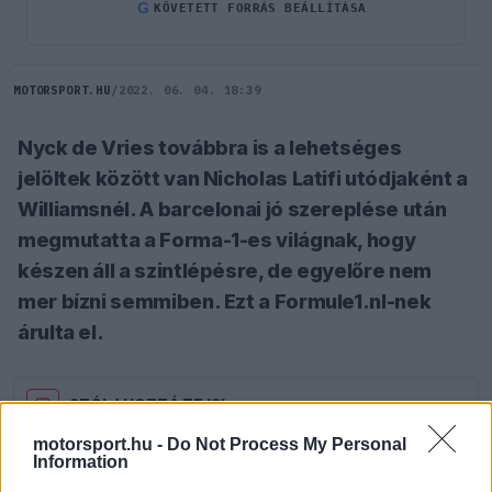
G
KÖVETETT FORRÁS BEÁLLÍTÁSA
MOTORSPORT.HU
/
2022. 06. 04. 18:39
Nyck de Vries továbbra is a lehetséges
jelöltek között van Nicholas Latifi utódjaként a
Williamsnél. A barcelonai jó szereplése után
megmutatta a Forma-1-es világnak, hogy
készen áll a szintlépésre, de egyelőre nem
mer bízni semmiben. Ezt a Formule1.nl-nek
árulta el.
SZÓLJ HOZZÁ TE IS!
motorsport.hu -
Do Not Process My Personal
Information
A Formula E regnáló világbajnoka az elmúlt