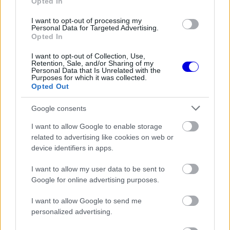
Opted In
The media could not be loaded, either because
This
I want to opt-out of processing my
the server or network failed or because the format
Personal Data for Targeted Advertising.
is
Opted In
is not supported.
Video
a
Player
I want to opt-out of Collection, Use,
is
Retention, Sale, and/or Sharing of my
loading.
modal
Personal Data that Is Unrelated with the
Purposes for which it was collected.
window.
Opted Out
Google consents
I want to allow Google to enable storage
Az idei szezonban felreppentek a pletykák,
related to advertising like cookies on web or
device identifiers in apps.
melyek szerint a
Williams
csapata akár már
szezon közben is elküldené a csapat kanadai
I want to allow my user data to be sent to
Google for online advertising purposes.
pilótáját, Nicholast Latifit és a helyére akár Nyck
I want to allow Google to send me
De Vries is érkezhet egy szezon közti váltás
personalized advertising.
keretein belül. A pletykának hamar híre lett,