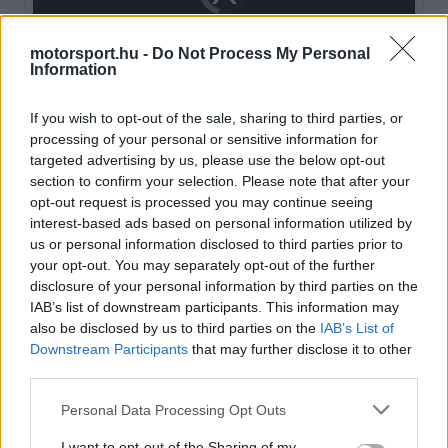
loading.
modal
window.
motorsport.hu -
Do Not Process My Personal
Information
If you wish to opt-out of the sale, sharing to third parties, or
processing of your personal or sensitive information for
A világbajnoki címvédő wokingiaknál a friss
targeted advertising by us, please use the below opt-out
Forma–2-es bajnok, Leonardo Fornaroli, valamint
section to confirm your selection. Please note that after your
opt-out request is processed you may continue seeing
az IndyCar-ban vitézkedő Pato O'Ward áll majd
interest-based ads based on personal information utilized by
készenlétben. Az amerikai alakulatnál sem
us or personal information disclosed to third parties prior to
your opt-out. You may separately opt-out of the further
aprózták el a dolgot, hiszen Rio Hirakawa mellett
disclosure of your personal information by third parties on the
IAB’s list of downstream participants. This information may
a frissen igazolt Jack Doohan is rendelkezésre áll
also be disclosed by us to third parties on the
IAB’s List of
majd, ha szükség lenne rá.
Downstream Participants
that may further disclose it to other
third parties.
EZEKET IS AJÁNLJUK
Please note that this website/app uses one or more Google
Personal Data Processing Opt Outs
services and may gather and store information including but
not limited to your visit or usage behaviour. You may click to
I want to opt-out of the Sharing of my