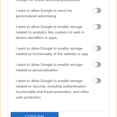
szerepkörben tetszeleghet idén, mivel ő az
I want to allow Google to send me
egyetlen, aki két csapatnál is betölti a tartalékos
personalized advertising.
posztot. A japán versenyzőre hárul a feladat,
I want to allow Google to enable storage
hogy beugorjon, amennyiben a Red Bullnál vagy a
related to analytics like cookies on web or
Racing Bullsnál üresedés támadna egy
device identifiers in apps.
versenyhétvégén, ami az energiaital-gyárosok
I want to allow Google to enable storage
programját ismerve bevett szokásnak számít.
related to functionality of the website or app.
I want to allow Google to enable storage
Fontos azonban megjegyezni, hogy a
related to personalization.
tartalékversenyzők élete sem csak a várakozásról
I want to allow Google to enable storage
szól, ugyanis többen aktív versenyprogramot
related to security, including authentication
functionality and fraud prevention, and other
futnak más bajnokságokban is. Ez logisztikai
user protection.
kihívásokat is szül, mivel nem tudnak minden
egyes Forma–1-es helyszínen jelen lenni.
CONFIRM