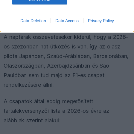
Antonio Giovinazzi esete tökéletesen példázza ezt
a helyzetet, aki bár a Ferrari tartalékja, a WEC-
Data Deletion
Data Access
Privacy Policy
ben a Scuderia állandó versenyzőjeként is helytáll.
A naptárak összevetésekor kiderül, hogy a 2026-
os szezonban hat ütközés is van, így az olasz
pilóta Japánban, Szaúd-Arábiában, Barcelonában,
Olaszországban, Azerbajdzsánban és Sao
Paulóban sem tud majd az F1-es csapat
rendelkezésére állni.
A csapatok által eddig megerősített
tartalékversenyzői lista a 2026-os évre az
alábbiak szerint alakul: