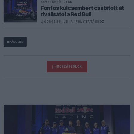
KÖVETKEZŐ CIKK
Fontos kulcsembert csábított át
riválisától a Red Bull
↓
GÖRGESS LE A FOLYTATÁSHOZ
MÁSOLÁS
HOZZÁSZÓLOK