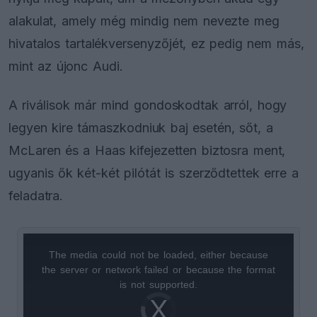
alakulat, amely még mindig nem nevezte meg
hivatalos tartalékversenyzőjét, ez pedig nem más,
mint az újonc Audi.
A riválisok már mind gondoskodtak arról, hogy
legyen kire támaszkodniuk baj esetén, sőt, a
McLaren és a Haas kifejezetten biztosra ment,
ugyanis ők két-két pilótát is szerződtettek erre a
feladatra.
The media could not be loaded, either because
This
the server or network failed or because the format
is
is not supported.
Video
a
Player
is