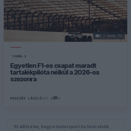
X / Audi F1
FORMA-1
Egyetlen F1-es csapat maradt
tartalékpilóta nélkül a 2026-os
szezonra
0
HEGEDŰS LÁSZLÓ
183 N
Itt állítsd be, hogy a motorsport.hu hírei elsők