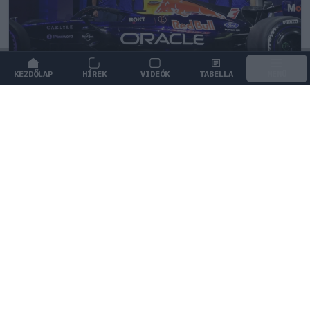
KEZDŐLAP
HÍREK
VIDEÓK
TABELLA
MENÜ
FORMA-1
/
RED BULL RACING
Fontos kulcsembert csábított át
riválisától a Red Bull
Az Aston Martintól érkezik a Red Bull új
mérnökigazgatója, aki Gianpiero Lambiase feladatait
veszi át.
0
HEGEDŰS LÁSZLÓ
29 P