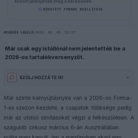
között jelenjenek meg a keresőben.
G
KÖVETETT FORRÁS BEÁLLÍTÁSA
HEGEDŰS LÁSZLÓ
/
2026. 02. 05. 12:37
Már csak egy istállónál nem jelentették be a
2026-os tartalékversenyzőt.
SZÓLJ HOZZÁ TE IS!
Már szinte karnyújtásnyira van a 2026-os Forma–
1-es szezon kezdete, a csapatok többsége pedig
már az utolsó simításokat végzi a felkészülésen. A
száguldó cirkusz március 6-án Ausztráliában
nyitja meg kapuit, ám a mezőnyben akad egy