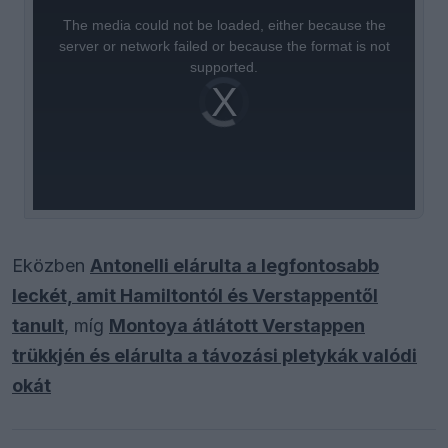
is
a
The media could not be loaded, either because the
modal
window.
server or network failed or because the format is not
supported.
Video
Player
is
loading.
Eközben
Antonelli elárulta a legfontosabb
leckét, amit Hamiltontól és Verstappentől
tanult
, míg
Montoya átlátott Verstappen
trükkjén és elárulta a távozási pletykák valódi
okát