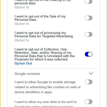
personal data.
FORMA-1
grant or deny consent to Google and its third-party tags to
Antonelli elárulta a legfontosabb
Opted In
use your data for below specified purposes in below Google
leckét, amit Hamiltontól és
consent section.
Verstappentől tanult
I want to opt-out of the Sale of my
Personal Data.
Opted In
I want to opt-out of processing my
FORMA-1
Personal Data for Targeted Advertising.
Montoya átlátott Verstappen
Opted In
trükkjén és elárulta a távozási
pletykák valódi okát
I want to opt-out of Collection, Use,
Retention, Sale, and/or Sharing of my
Personal Data that Is Unrelated with the
Purposes for which it was collected.
Opted Out
FORMA-1
Fájdalmas döntésre készül a Red
Bull az új szabályok miatt
Google consents
I want to allow Google to enable storage
related to advertising like cookies on web or
device identifiers in apps.
A
Red Bull
családnál a már jól bevált, házon belüli
I want to allow my user data to be sent to
megoldást választották. Júki Cunoda egyedülálló
Google for online advertising purposes.