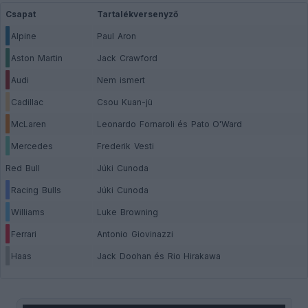
Csapat
Tartalékversenyző
Alpine
Paul Aron
Aston Martin
Jack Crawford
Audi
Nem ismert
Cadillac
Csou Kuan-jü
McLaren
Leonardo Fornaroli és Pato O'Ward
Mercedes
Frederik Vesti
Red Bull
Júki Cunoda
Racing Bulls
Júki Cunoda
Williams
Luke Browning
Ferrari
Antonio Giovinazzi
Haas
Jack Doohan és Rio Hirakawa
This