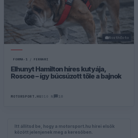
Northfoto
FORMA-1
/
FERRARI
Elhunyt Hamilton híres kutyája,
Roscoe – így búcsúzott tőle a bajnok
18
MOTORSPORT.HU
310 N
Itt állítsd be, hogy a motorsport.hu hírei elsők
között jelenjenek meg a keresőben.