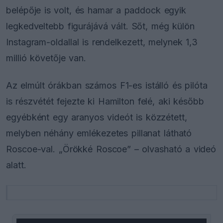
belépője is volt, és hamar a paddock egyik
legkedveltebb figurájává vált. Sőt, még külön
Instagram-oldallal is rendelkezett, melynek 1,3
millió követője van.
Az elmúlt órákban számos F1-es istálló és pilóta
is részvétét fejezte ki Hamilton felé, aki később
egyébként egy aranyos videót is közzétett,
melyben néhány emlékezetes pillanat látható
Roscoe-val. „Örökké Roscoe” – olvasható a videó
alatt.
This