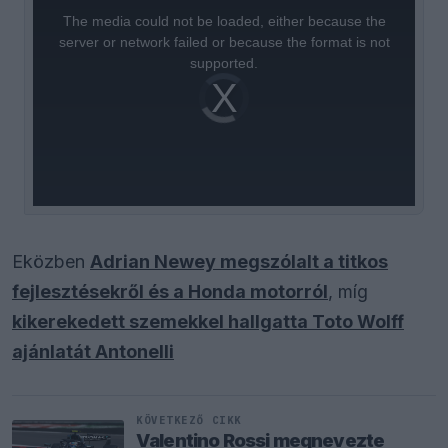
is
a
The media could not be loaded, either because the
modal
window.
server or network failed or because the format is not
supported.
Video
Player
is
loading.
Eközben
Adrian Newey megszólalt a titkos
fejlesztésekről és a Honda motorról
, míg
kikerekedett szemekkel hallgatta Toto Wolff
ajánlatát Antonelli
KÖVETKEZŐ CIKK
Valentino Rossi megnevezte