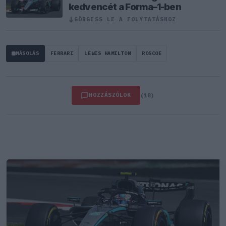
kedvencét a Forma–1-ben
GÖRGESS LE A FOLYTATÁSHOZ
↓
MÁSOLÁS
FERRARI
LEWIS HAMILTON
ROSCOE
HOZZÁSZÓLOK
(18)