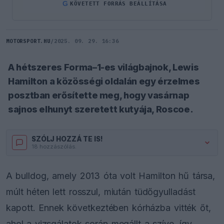
G
KÖVETETT FORRÁS BEÁLLÍTÁSA
MOTORSPORT.HU
/
2025. 09. 29. 16:36
A hétszeres Forma–1-es világbajnok, Lewis
Hamilton a közösségi oldalán egy érzelmes
posztban erősítette meg, hogy vasárnap
sajnos elhunyt szeretett kutyája, Roscoe.
SZÓLJ HOZZÁ TE IS!
18 hozzászólás.
A bulldog, amely 2013 óta volt Hamilton hű társa,
múlt héten lett rosszul, miután tüdőgyulladást
kapott. Ennek következtében kórházba vitték őt,
ahol a vizsgálatok során megállt a szíve, így