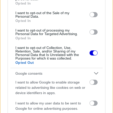
motorról
grant or deny consent to Google and its third-party tags to
Opted In
use your data for below specified purposes in below Google
consent section.
I want to opt-out of the Sale of my
Personal Data.
Opted In
FORMA-1
Kikerekedett szemekkel hallgatta
Toto Wolff ajánlatát Antonelli
I want to opt-out of processing my
Personal Data for Targeted Advertising.
Opted In
I want to opt-out of Collection, Use,
Retention, Sale, and/or Sharing of my
FORMA-1
Personal Data that Is Unrelated with the
Hamilton állhat a Ferrari látványos
Purposes for which it was collected.
feltámadása mögött
Opted Out
Google consents
I want to allow Google to enable storage
Hamilton a következő üzenetet írta az
related to advertising like cookies on web or
Instagramján: „Azt követően, hogy négy napig
device identifiers in apps.
gépek tartották életben és ő minden erejével
I want to allow my user data to be sent to
küzdött, meg kellett hoznom életem legnehezebb
Google for online advertising purposes.