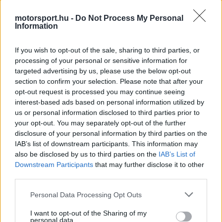
Video
a
Player
is
motorsport.hu -
Do Not Process My Personal
loading.
modal
Information
window.
If you wish to opt-out of the sale, sharing to third parties, or
processing of your personal or sensitive information for
targeted advertising by us, please use the below opt-out
section to confirm your selection. Please note that after your
Hétfő délután aztán Hamilton viszont már arról
opt-out request is processed you may continue seeing
interest-based ads based on personal information utilized by
számolt be, hogy szeretett kutyusa már nincs
us or personal information disclosed to third parties prior to
köztünk, és neki kellett meghoznia azt a kemény
your opt-out. You may separately opt-out of the further
disclosure of your personal information by third parties on the
döntést, hogy elaltassák őt.
IAB’s list of downstream participants. This information may
also be disclosed by us to third parties on the
IAB’s List of
Downstream Participants
that may further disclose it to other
EZEKET IS AJÁNLJUK
third parties.
Please note that this website/app uses one or more Google
Personal Data Processing Opt Outs
FORMA-1
services and may gather and store information including but
Adrian Newey megszólalt a titkos
not limited to your visit or usage behaviour. You may click to
I want to opt-out of the Sharing of my
fejlesztésekről és a Honda
personal data.