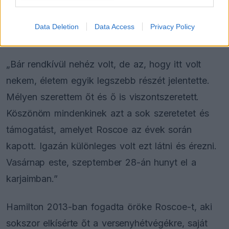
legfájdalmasabb dolog, és mélyen együttérzek
azokkal, akik már átélték szeretett háziállatuk
Data Deletion
Data Access
Privacy Policy
elvesztését.”
„Bár rendkívül nehéz volt, de az, hogy itt volt
nekem, életem egyik legszebb részét jelentette.
Mélyen szerettem őt és ő is viszontszeretett.
Köszönöm mindenkinek azt a sok szeretetet és
támogatást, amelyet Roscoe az évek során
kapott. Igazán különleges volt ezt látni és érezni.
Vasárnap este, szeptember 28-án hunyt el a
karjaimban.”
Hamilton 2013-ban fogadta öröke Roscoe-t, aki
sokszor elkísérte őt a versenyhétvégékre, saját