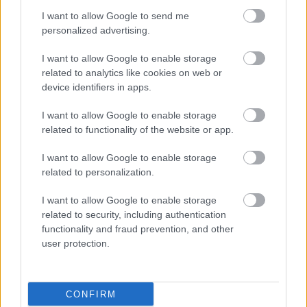
döntését. El kellett búcsúznom Roscoe-tól. Ő
I want to allow Google to send me
personalized advertising.
sosem adta fel a harcot és a legvégsőkig küzdött.
Rendkívül hálás vagyok és megtisztelve érzem
I want to allow Google to enable storage
related to analytics like cookies on web or
magam, hogy megoszthattam az életem egy
device identifiers in apps.
ennyire csodás lélekkel, egy angyallal és igazi
I want to allow Google to enable storage
baráttal.”
related to functionality of the website or app.
„Életem legjobb döntése volt, hogy örökbe
I want to allow Google to enable storage
related to personalization.
fogadtam Roscoe-t, és mindig emlékezni fogok a
közös pillanatokra. Bár korábban már
I want to allow Google to enable storage
related to security, including authentication
elvesztettem Cocót, de sosem néztem még
functionality and fraud prevention, and other
user protection.
szembe azzal a döntéssel, hogy el kell altatnom
egy kutyát. Az édesanyám és több közeli
barátom viszont már átélte ezt. Ez az egyik
CONFIRM