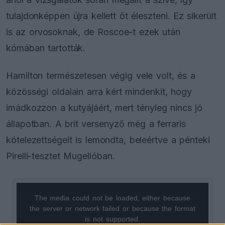
tulajdonképpen újra kellett őt éleszteni. Ez sikerült
is az orvosoknak, de Roscoe-t ezek után
kómában tartották.
Hamilton természetesen végig vele volt, és a
közösségi oldalain arra kért mindenkit, hogy
imádkozzon a kutyájáért, mert tényleg nincs jó
állapotban. A brit versenyző még a ferraris
kötelezettségeit is lemondta, beleértve a pénteki
Pirelli-tesztet Mugellóban.
The media could not be loaded, either because
This
the server or network failed or because the format
is
is not supported.