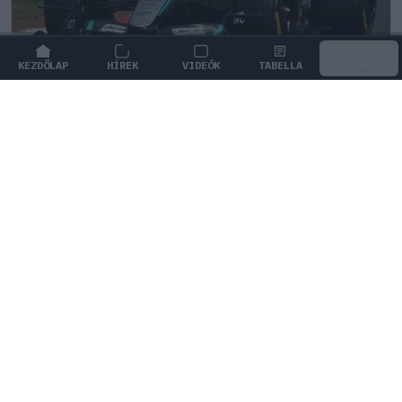
KEZDŐLAP
HÍREK
VIDEÓK
TABELLA
MENÜ
PIT LANE
/
MERCEDES
Valentino Rossi megnevezte
kedvencét a Forma–1-ben
Valentino Rossi elárulta, miért szurkol Andrea Kimi
Antonellinek a világbajnoki címért folytatott
küzdelemben.
0
KISS SÁNDOR
19 P
KÖVETKEZŐ FUTAM
Holland Nagydíj