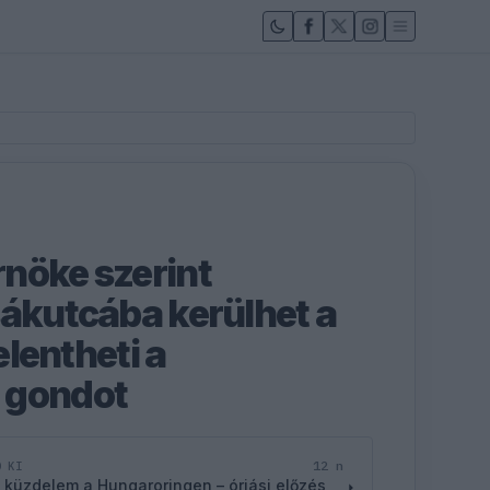
nöke szerint
sákutcába kerülhet a
jelentheti a
 gondot
12 n
D KI
 küzdelem a Hungaroringen – óriási előzés