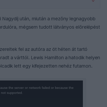
mi Nagydíj után, miután a mezőny legnagyobb
 fordulóra, mégsem tudott látványos előrelépést
ereltek fel az autóra az öt héten át tartó
dt a várttól. Lewis Hamilton a hatodik helyen
cadik lett egy kifejezetten nehéz futamon.
ause the server or network failed or because the
s not supported.