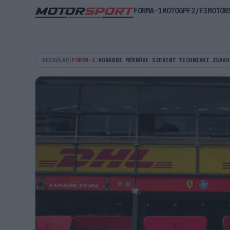
FORMA-1
MOTOGP
F2/F3
MOTOR
KEZDŐLAP
/
FORMA-1
/
KORÁBBI MÉRNÖKE SZERINT TECHNIKAI ZSÁKU