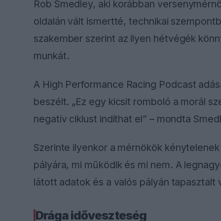
Rob Smedley, aki korábban versenymérnök
oldalán vált ismertté, technikai szempontb
szakember szerint az ilyen hétvégék könnye
munkát.
A High Performance Racing Podcast adásá
beszélt. „Ez egy kicsit romboló a morál sz
negatív ciklust indíthat el” – mondta Smed
Szerinte ilyenkor a mérnökök kénytelenek ú
pályára, mi működik és mi nem. A legnagy
látott adatok és a valós pályán tapasztalt
Drága időveszteség