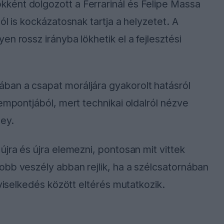
ként dolgozott a Ferrarinál és Felipe Massa
ól is kockázatosnak tartja a helyzetet. A
n rossz irányba lökhetik el a fejlesztési
ban a csapat moráljára gyakorolt hatásról
empontjából, mert technikai oldalról nézve
ley.
jra és újra elemezni, pontosan mit vittek
obb veszély abban rejlik, ha a szélcsatornában
 viselkedés között eltérés mutatkozik.