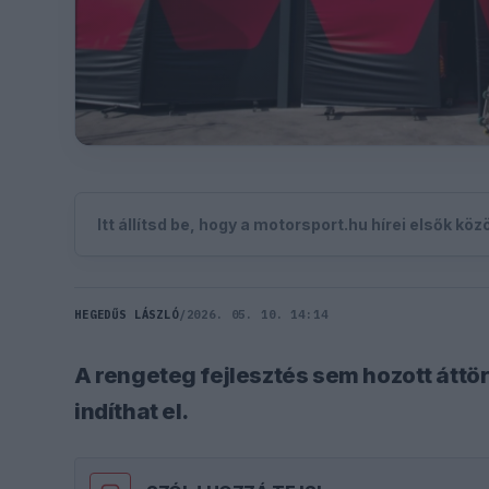
Itt állítsd be, hogy a motorsport.hu hírei elsők kö
HEGEDŰS LÁSZLÓ
/
2026. 05. 10. 14:14
A rengeteg fejlesztés sem hozott áttör
indíthat el.