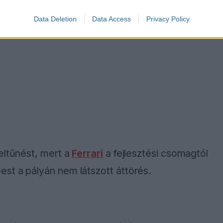
Data Deletion
Data Access
Privacy Policy
eltűnést, mert a
Ferrari
a fejlesztési csomagtól
st a pályán nem látszott áttörés.