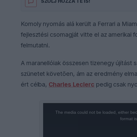
SZÓLJ HOZZÁ TE IS!
Komoly nyomás alá került a Ferrari a Mia
fejlesztési csomagját vitte el az amerikai
felmutatni.
A maranellóiak összesen tizenegy újítást sz
szünetet követően, ám az eredmény elmara
ért célba,
Charles Leclerc
pedig csak nyol
This
The media could not be loaded, either bec
is
format i
a