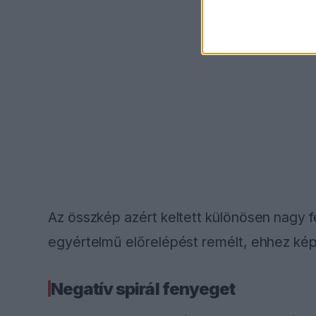
Az összkép azért keltett különösen nagy f
egyértelmű előrelépést remélt, ehhez képe
Negatív spirál fenyeget