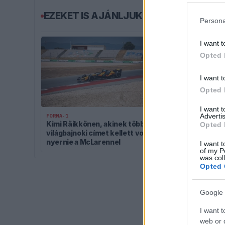
EZEKET IS AJÁNLJUK
Persona
I want t
Opted 
I want t
Opted 
I want 
Advertis
FORMA-1
FORMA-1
Kimi Räikkönen, akinek több
Komoly döntés
Opted 
világbajnoki címet kellett volna
miközben a Re
nyernie a McLarennel
elmaradtak a
I want t
of my P
was col
Opted 
Google 
I want t
web or d