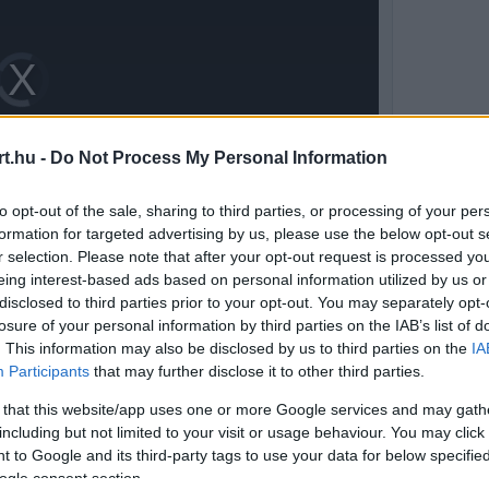
Video
Player
is
loading.
t.hu -
Do Not Process My Personal Information
to opt-out of the sale, sharing to third parties, or processing of your per
formation for targeted advertising by us, please use the below opt-out s
r selection. Please note that after your opt-out request is processed y
eing interest-based ads based on personal information utilized by us or
disclosed to third parties prior to your opt-out. You may separately opt-
losure of your personal information by third parties on the IAB’s list of
, később azonban fokozatosan veszített a
. This information may also be disclosed by us to third parties on the
IA
Participants
that may further disclose it to other third parties.
húsz másodperces időbüntetést is kapott,
 that this website/app uses one or more Google services and may gath
tárokat.
including but not limited to your visit or usage behaviour. You may click 
 to Google and its third-party tags to use your data for below specifi
ogle consent section.