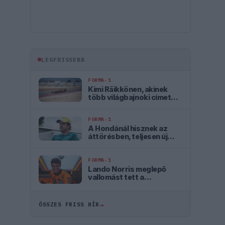
LEGFRISSEBB
FORMA-1
Kimi Räikkönen, akinek
több világbajnoki címet
kellett volna nyernie a
McLarennel
FORMA-1
A Hondánál hisznek az
áttörésben, teljesen új
motorral érkeznek a
Holland Nagydíjra az
Aston Martinnal
FORMA-1
Lando Norris meglepő
vallomást tett a
gyermekkori
szenvedélyéről
→
ÖSSZES FRISS HÍR