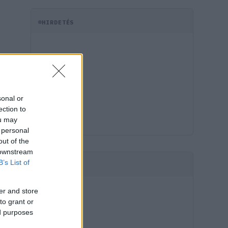
HIRDETÉS
sonal or
ection to
ou may
 personal
out of the
 downstream
B’s List of
HIRDETÉS
er and store
to grant or
ed purposes