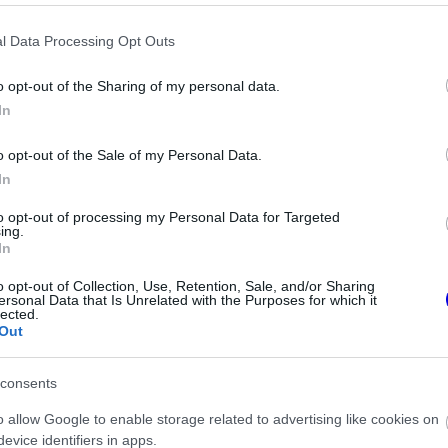
l Data Processing Opt Outs
o opt-out of the Sharing of my personal data.
In
o opt-out of the Sale of my Personal Data.
In
to opt-out of processing my Personal Data for Targeted
ing.
FORMA-1
t hozott a Ferrari,
A Hondánál hisznek az
In
d Bullnál
áttörésben, teljesen új motorral
 győzelmek
érkeznek a Holland Nagydíjra az
o opt-out of Collection, Use, Retention, Sale, and/or Sharing
ersonal Data that Is Unrelated with the Purposes for which it
Aston Martinnal
lected.
Out
consents
o allow Google to enable storage related to advertising like cookies on
evice identifiers in apps.