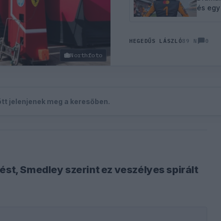
és egy
0
HEGEDŰS LÁSZLÓ
89 N
Northfoto
zött jelenjenek meg a keresőben.
ést, Smedley szerint ez veszélyes spirált