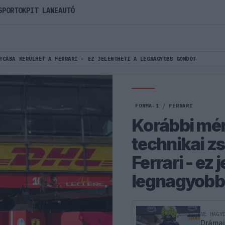
SPORTOK
PIT LANE
AUTÓ
TCÁBA KERÜLHET A FERRARI - EZ JELENTHETI A LEGNAGYOBB GONDOT
FORMA-1
/
FERRARI
Korábbi mér
technikai z
Ferrari - ez 
legnagyobb
NE HAGY
Drámai