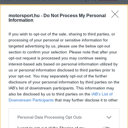
Leclerc
pedig a harmadik helyen állva pördült
motorsport.hu -
Do Not Process My Personal
meg, és végül a hatodik helyen ért célba.
Information
A csapatfőnök Mattia Binotto ezt követően azt
If you wish to opt-out of the sale, sharing to third parties, or
processing of your personal or sensitive information for
mondta, hogy emelt fővel kell járniuk továbbra
targeted advertising by us, please use the below opt-out
is, és azt gondolja, egy jobb bokszkiállással
section to confirm your selection. Please note that after your
opt-out request is processed you may continue seeing
Leclerc számára elérhető lehetett volna a
interest-based ads based on personal information utilized by
második pozíció.
us or personal information disclosed to third parties prior to
your opt-out. You may separately opt-out of the further
disclosure of your personal information by third parties on the
IAB’s list of downstream participants. This information may
The media could not be loaded, either because
also be disclosed by us to third parties on the
IAB’s List of
This
the server or network failed or because the format
Downstream Participants
that may further disclose it to other
is
is not supported.
third parties.
Video
a
Player
Please note that this website/app uses one or more Google
Personal Data Processing Opt Outs
is
loading.
modal
services and may gather and store information including but
not limited to your visit or usage behaviour. You may click to
I want to opt-out of the Sharing of my