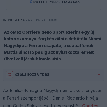
G
KÖVETETT FORRÁS BEÁLLÍTÁSA
MOTORSPORT.HU
/
2022. 04. 26. 18:35
Az olasz Corriere dello Sport szerint egy új
hátsó szárnnyal fog készülni a debütáló Miami
Nagydíjra a Ferrari csapata, a csapatfőnök
Mattia Binotto pedig azt nyilatkozta, emelt
fővel kell járniuk Imola után.
SZÓLJ HOZZÁ TE IS!
Az Emilia-Romagna Nagydíj nem alakult fényesen
a Ferrari szempontjából: Daniel Ricciardo hibája
után Carlos Sainz kiesett a versenyből,
Charles