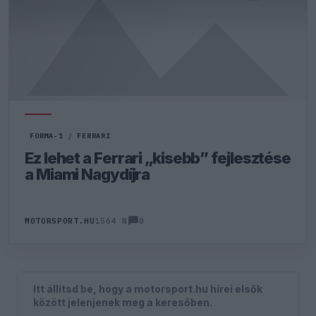
FORMA-1
/
FERRARI
Ez lehet a Ferrari „kisebb” fejlesztése
a Miami Nagydíjra
0
MOTORSPORT.HU
1564 N
Itt állítsd be, hogy a motorsport.hu hírei elsők
között jelenjenek meg a keresőben.