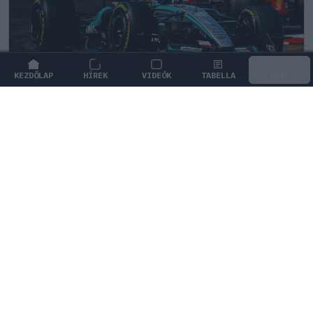
KEZDŐLAP
HÍREK
VIDEÓK
TABELLA
MENÜ
FORMA-1
/
MERCEDES
Ijesztő jelzés Spából, tényleg túl
lassúak lettek az új F1-es autók?
A végsebesség ugyan meghaladja a 350 km/órát, a
teljes köridők alapján azonban drasztikus lassulást
hoztak a legújabb szabályok.
0
TÖRŐ FERENC
53 P