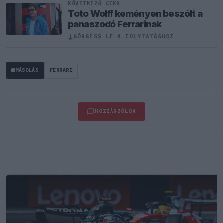
KÖVETKEZŐ CIKK
Toto Wolff keményen beszólt a
panaszodó Ferrarinak
↓
GÖRGESS LE A FOLYTATÁSHOZ
MÁSOLÁS
FERRARI
HOZZÁSZÓLOK