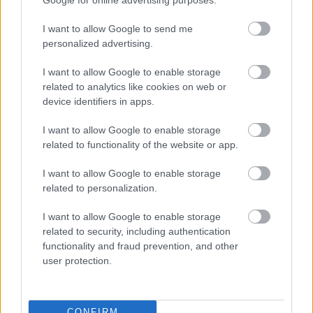
I want to allow Google to send me
FORMA-1
personalized advertising.
Zéró kifogás az Alpine-nál, a
McLaren és a Ferrari a
I want to allow Google to enable storage
célkeresztben
related to analytics like cookies on web or
device identifiers in apps.
FORMA-1
I want to allow Google to enable storage
A Hondánál hisznek az áttörésben,
related to functionality of the website or app.
teljesen új motorral érkeznek a
Holland Nagydíjra az Aston
I want to allow Google to enable storage
Martinnal
related to personalization.
„Enélkül a probléma nélkül talán megelőzhettük
I want to allow Google to enable storage
related to security, including authentication
volna Perezt. Gyorsabbak voltak nálunk, de
functionality and fraud prevention, and other
elérhető közelségben volt a második hely, Carlos
user protection.
versenye pedig egy más történet lehetett volna. A
különbségek egyáltalán nem voltak nagyok” –
CONFIRM