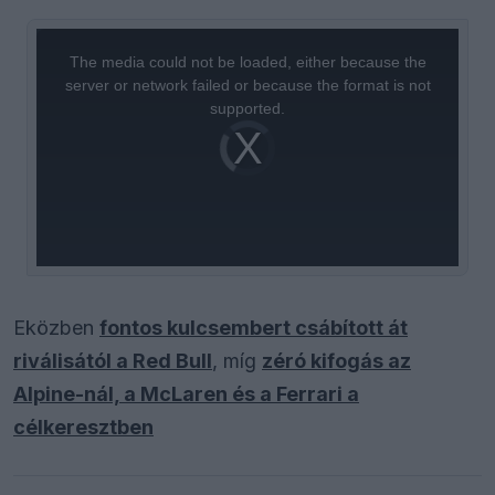
This
is
a
The media could not be loaded, either because the
modal
window.
server or network failed or because the format is not
supported.
Video
Player
is
loading.
Eközben
fontos kulcsembert csábított át
riválisától a Red Bull
, míg
zéró kifogás az
Alpine-nál, a McLaren és a Ferrari a
célkeresztben