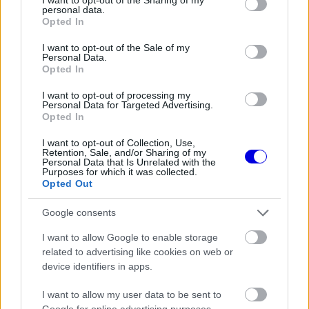
window.
personal data.
grant or deny consent to Google and its third-party tags to
Opted In
use your data for below specified purposes in below Google
consent section.
I want to opt-out of the Sale of my
Personal Data.
Opted In
„Továbbra is emelt fővel kell járnunk. Rengeteg
I want to opt-out of processing my
dolog akadályozott meg minket abban, hogy a
Personal Data for Targeted Advertising.
Opted In
maximumot hozzuk ki az autónkból: pechünk volt
I want to opt-out of Collection, Use,
Sainz balesete miatt, Leclerc kiállása pedig
Retention, Sale, and/or Sharing of my
Personal Data that Is Unrelated with the
messze volt a tökéletestől.”
Purposes for which it was collected.
Opted Out
EZEKET IS AJÁNLJUK
Google consents
I want to allow Google to enable storage
related to advertising like cookies on web or
FORMA-1
device identifiers in apps.
Fontos kulcsembert csábított át
riválisától a Red Bull
I want to allow my user data to be sent to
Google for online advertising purposes.