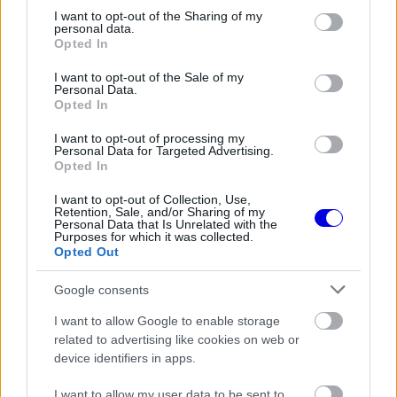
not limited to your visit or usage behaviour. You may click to
I want to opt-out of the Sharing of my
personal data.
grant or deny consent to Google and its third-party tags to
EZEKET IS AJÁNLJUK
Opted In
use your data for below specified purposes in below Google
consent section.
I want to opt-out of the Sale of my
Personal Data.
FORMA-1
Opted In
Ijesztő jelzés Spából, tényleg túl
lassúak lettek az új F1-es autók?
I want to opt-out of processing my
Personal Data for Targeted Advertising.
Opted In
I want to opt-out of Collection, Use,
FORMA-1
Retention, Sale, and/or Sharing of my
Újra harcban a győzelemért – ez
Personal Data that Is Unrelated with the
hozza meg Lewis Hamilton
Purposes for which it was collected.
feltámadását
Opted Out
Google consents
I want to allow Google to enable storage
FORMA-1
related to advertising like cookies on web or
Francia hatalomátvételről
device identifiers in apps.
suttognak a Red Bullnál
I want to allow my user data to be sent to