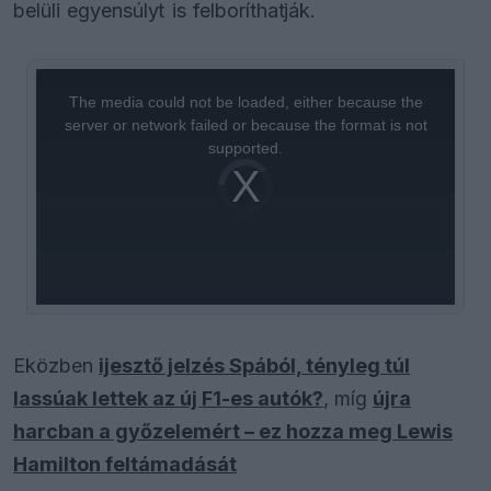
belüli egyensúlyt is felboríthatják.
This
is
a
The media could not be loaded, either because the
modal
window.
server or network failed or because the format is not
supported.
Video
Player
is
loading.
Eközben
ijesztő jelzés Spából, tényleg túl
lassúak lettek az új F1-es autók?
, míg
újra
harcban a győzelemért – ez hozza meg Lewis
Hamilton feltámadását