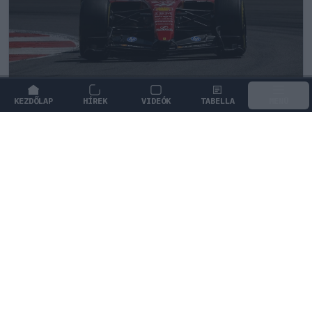
KEZDŐLAP
HÍREK
VIDEÓK
TABELLA
MENÜ
FORMA-1
/
FERRARI
Minden lapját egyetlen pilótára teheti
fel a Ferrari
A Ferrarinál hamarosan stratégiai döntést kell hozni,
hiszen a pilóták egyenlő kezelése elveheti tőlük a
bajnoki címet.
1
HEGEDŰS LÁSZLÓ
34 P