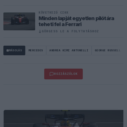
KÖVETKEZŐ CIKK
Minden lapját egyetlen pilótára
teheti fel a Ferrari
↓
GÖRGESS LE A FOLYTATÁSHOZ
MÁSOLÁS
MERCEDES
ANDREA KIMI ANTONELLI
GEORGE RUSSELL
HOZZÁSZÓLOK