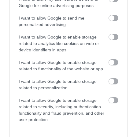
Google for online advertising purposes.
A Mercedes vezetősége ennek ellenére úgy
I want to allow Google to send me
personalized advertising.
döntött, nem avatkozik be a küzdelembe
, a
versenyzők pedig tartották a pozíciójukat.
I want to allow Google to enable storage
related to analytics like cookies on web or
Mazzola szerint ez a határozatlanság komoly hiba
device identifiers in apps.
volt, hiszen ha az egyik pilóta látványosan
I want to allow Google to enable storage
gyorsabb, a csapat kötelessége lenne őt a lehető
related to functionality of the website or app.
legjobb helyzetbe hozni a támadáshoz.
I want to allow Google to enable storage
related to personalization.
„Saját maguknak nehezítették meg a dolgukat” –
I want to allow Google to enable storage
fogalmazott az olasz mérnök, utalva arra, hogy a
related to security, including authentication
Mercedes nem használta ki a rendelkezésre álló
functionality and fraud prevention, and other
user protection.
potenciált. A házon belüli csaták megoldatlansága
miatt értékes időt veszítettek, így elszalasztották