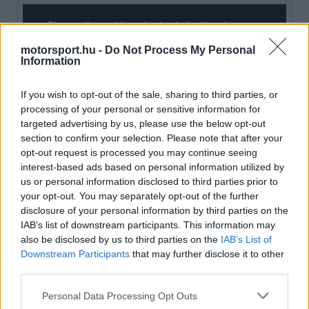
The media could not be loaded, either because
This
the server or network failed or because the format
is
motorsport.hu -
Do Not Process My Personal
is not supported.
Information
Video
a
Player
is
loading.
modal
If you wish to opt-out of the sale, sharing to third parties, or
processing of your personal or sensitive information for
window.
targeted advertising by us, please use the below opt-out
section to confirm your selection. Please note that after your
opt-out request is processed you may continue seeing
interest-based ads based on personal information utilized by
us or personal information disclosed to third parties prior to
Mazzola a
Scuderia Fans
szerint különösen azt a
your opt-out. You may separately opt-out of the further
helyzetet kifogásolta, ahogyan a
Mercedes
disclosure of your personal information by third parties on the
IAB’s list of downstream participants. This information may
kezelte a pilótáit a barcelonai futamon. Kimi
also be disclosed by us to third parties on the
IAB’s List of
Antonelli többször is meggyőző tempót diktált,
Downstream Participants
that may further disclose it to other
third parties.
sőt az olasz pilóta némileg jobb teljesítményt
Please note that this website/app uses one or more Google
Personal Data Processing Opt Outs
nyújtott a csapattársánál.
services and may gather and store information including but