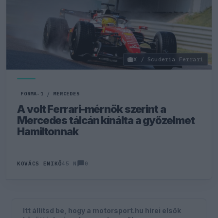
X / Scuderia Ferrari
FORMA-1
/
MERCEDES
A volt Ferrari-mérnök szerint a
Mercedes tálcán kínálta a győzelmet
Hamiltonnak
0
KOVÁCS ENIKŐ
45 N
Itt állítsd be, hogy a motorsport.hu hírei elsők