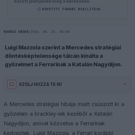
között jelenjenek meg a keresőben.
G
KÖVETETT FORRÁS BEÁLLÍTÁSA
KOVÁCS ENIKŐ
/
2026. 06. 25. 05:04
Luigi Mazzola szerint a Mercedes stratégiai
döntésképtelensége tálcán kínálta a
győzelmet a Ferrarinak a Katalán Nagydíjon.
SZÓLJ HOZZÁ TE IS!
A Mercedes stratégiai hibája miatt csúszott ki a
győzelem a brackley-iek kezéből a Katalán
Nagydíjon, amivel közvetve a Ferrarinak
kedveztek. Luigi Mazzola, a Ferrari korábbi