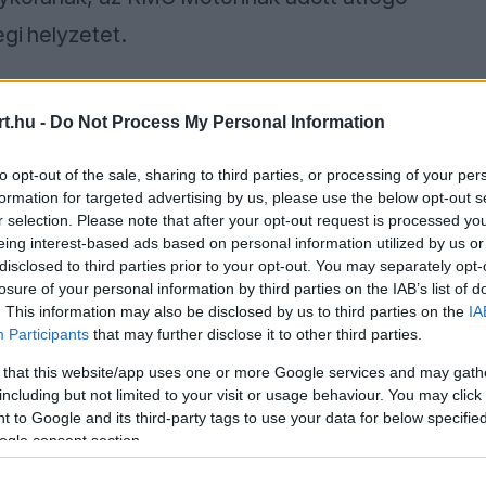
egi helyzetet.
t.hu -
Do Not Process My Personal Information
ause the server or network failed or because the
s not supported.
to opt-out of the sale, sharing to third parties, or processing of your per
formation for targeted advertising by us, please use the below opt-out s
r selection. Please note that after your opt-out request is processed y
eing interest-based ads based on personal information utilized by us or
disclosed to third parties prior to your opt-out. You may separately opt-
losure of your personal information by third parties on the IAB’s list of
. This information may also be disclosed by us to third parties on the
IA
Participants
that may further disclose it to other third parties.
 that this website/app uses one or more Google services and may gath
including but not limited to your visit or usage behaviour. You may click 
 to Google and its third-party tags to use your data for below specifi
ogle consent section.