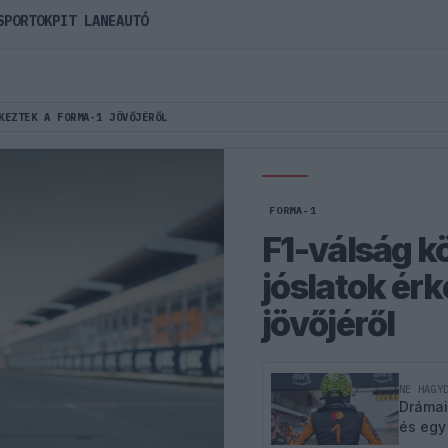
SPORTOK
PIT LANE
AUTÓ
KEZTEK A FORMA-1 JÖVŐJÉRŐL
FORMA-1
F1-válság k
jóslatok ér
jövőjéről
NE HAGY
Drámai
és egy