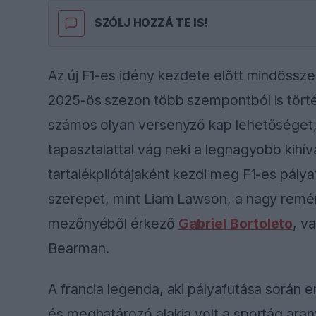
SZÓLJ HOZZÁ TE IS!
Az új F1-es idény kezdete előtt mindössz
2025-ös szezon több szempontból is tört
számos olyan versenyző kap lehetőséget, 
tapasztalattal vág neki a legnagyobb kihív
tartalékpilótájaként kezdi meg F1-es pály
szerepet, mint Liam Lawson, a nagy remén
mezőnyéből érkező
Gabriel Bortoleto
, v
Bearman.
A francia legenda, aki pályafutása során 
és meghatározó alakja volt a sportág ara