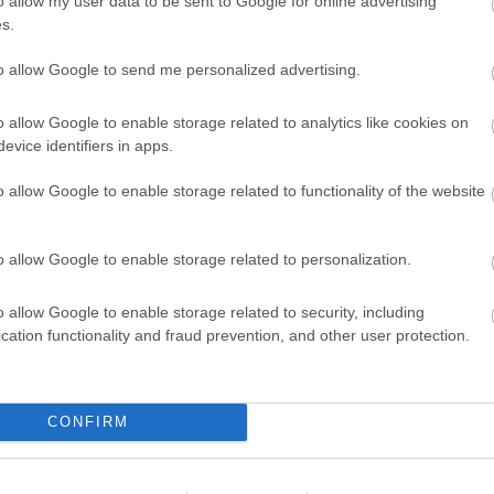
o allow my user data to be sent to Google for online advertising
s.
FORMA-1
Meggondolta magát a McLaren
Max Verstappen átigazolásával
to allow Google to send me personalized advertising.
 okok miatt nem
kapcsolatban
távozásáról Helmut
o allow Google to enable storage related to analytics like cookies on
evice identifiers in apps.
óta szerint már az ő idejében is túlzásnak
o allow Google to enable storage related to functionality of the website
. "Sokan mondhatnák, hogy az én időmben a
o allow Google to enable storage related to personalization.
t a pályán, de mindig is az volt a határozott
l értékesebbek, mint a jelenlegi túlzsúfolt
o allow Google to enable storage related to security, including
cation functionality and fraud prevention, and other user protection.
francia.
látorok túlzott használatát a valódi
CONFIRM
ológia ugyan lehetővé teszi a virtuális
erint ez nem helyettesítheti a valódi vezetési