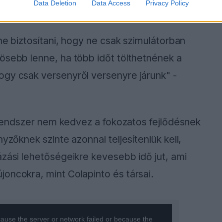
Data Deletion
Data Access
Privacy Policy
ene biztosítani, hogy ne csak szimulátorban
ösebb lenne, ha több időt tölthetnének a
ogy csak versenyről versenyre járunk" -
i rendszer nem kedvez a fokozatos fejlődésnek
yzőknek szinte azonnal teljesíteniük kell,
ázási lehetőségeikre kevesebb idő jut, ami
oncokra, mint Colapinto és társai.
ause the server or network failed or because the