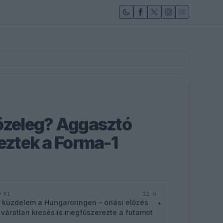
özeleg? Aggasztó
keztek a Forma-1
11 n
D KI
 küzdelem a Hungaroringen – óriási előzés
 váratlan kiesés is megfűszerezte a futamot