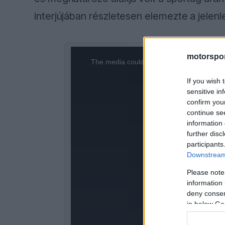
interjújában részletesen elemezte a jelenl
This
motorspor
The media could not be loaded, either bec
is
format i
If you wish 
a
sensitive in
confirm you
modal
continue se
information 
window.
further disc
participants
Downstream 
Please note
information 
deny consent
in below Go