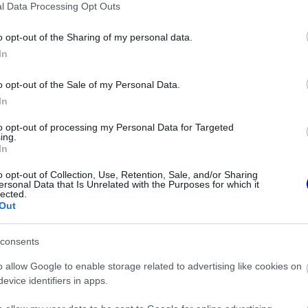
l Data Processing Opt Outs
o opt-out of the Sharing of my personal data.
senynaptár folyamatos bővülését és a valódi
In
eljesen más ez a szakma, és más korszakot
o opt-out of the Sale of my Personal Data.
y teljesen más érában nőttem fel és váltam
In
to opt-out of processing my Personal Data for Targeted
ing.
In
o opt-out of Collection, Use, Retention, Sale, and/or Sharing
ersonal Data that Is Unrelated with the Purposes for which it
lected.
Out
consents
o allow Google to enable storage related to advertising like cookies on
evice identifiers in apps.