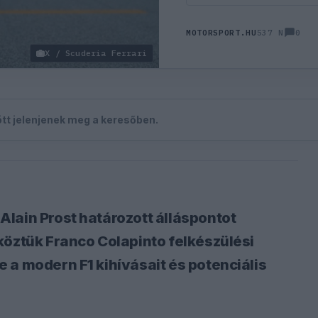
0
MOTORSPORT.HU
537 N
X / Scuderia Ferrari
zött jelenjenek meg a keresőben.
lain Prost határozott álláspontot
köztük Franco Colapinto felkészülési
 a modern F1 kihívásait és potenciális