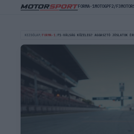
FORMA-1
MOTOGP
F2/F3
MOTOR
KEZDŐLAP
/
FORMA-1
/
F1-VÁLSÁG KÖZELEG? AGGASZTÓ JÓSLATOK ÉR