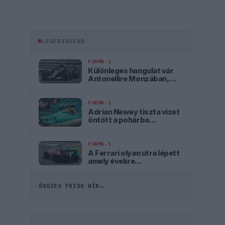
LEGFRISSEBB
FORMA-1
Különleges hangulat vár
Antonellire Monzában,
nem mindenki neki szurkol
FORMA-1
Adrian Newey tiszta vizet
öntött a pohárba
Fernando Alonso jövőjéről
FORMA-1
A Ferrari olyan útra lépett
amely évekre
meghatározhatja a sikerét
→
ÖSSZES FRISS HÍR