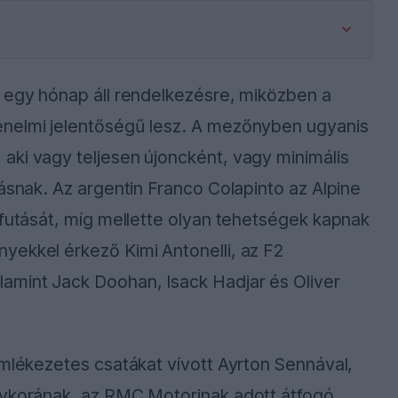
e egy hónap áll rendelkezésre, miközben a
énelmi jelentőségű lesz. A mezőnyben ugyanis
aki vagy teljesen újoncként, vagy minimális
ásnak. Az argentin Franco Colapinto az Alpine
afutását, míg mellette olyan tehetségek kapnak
yekkel érkező Kimi Antonelli, az F2
alamint Jack Doohan, Isack Hadjar és Oliver
emlékezetes csatákat vívott Ayrton Sennával,
nykorának, az RMC Motorinak adott átfogó