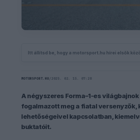
Itt állítsd be, hogy a motorsport.hu hírei elsők kö
MOTORSPORT.HU
/
2025. 02. 15. 07:28
A négyszeres Forma–1-es világbajnok A
fogalmazott meg a fiatal versenyzők, 
lehetőségeivel kapcsolatban, kiemelve
buktatóit.