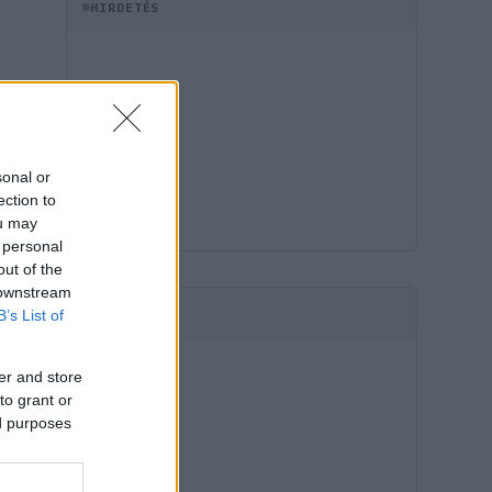
HIRDETÉS
sonal or
ection to
ou may
 personal
out of the
 downstream
B’s List of
HIRDETÉS
er and store
to grant or
ed purposes