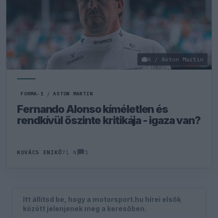
X / Aston Martin
FORMA-1
/
ASTON MARTIN
Fernando Alonso kíméletlen és
rendkívül őszinte kritikája - igaza van?
1
KOVÁCS ENIKŐ
71 N
Itt állítsd be, hogy a motorsport.hu hírei elsők
között jelenjenek meg a keresőben.