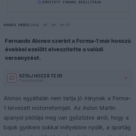
G
KÖVETETT FORRÁS BEÁLLÍTÁSA
KOVÁCS ENIKŐ
/
2026. 05. 30. 16:57
Fernando Alonso szerint a Forma–1 már hosszú
évekkel ezelőtt elveszítette a valódi
versenyzést.
SZÓLJ HOZZÁ TE IS!
1 hozzászólás.
Alonso egyáltalán nem tartja jó iránynak a Forma–
1 tervezett motorreformjait. Az Aston Martin
spanyol pilótája meg van győződve arról, hogy a
bajok gyökere sokkal mélyebbre nyúlik, a sportág