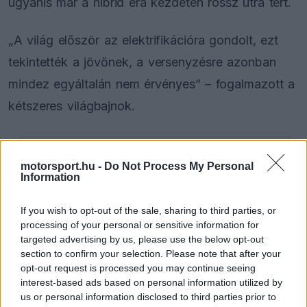
ugyanis már a hibrid éra kezdetén rossz útra tért.
„A világ először az elektrifikációra gondolt, ezt
tekintették a jövőnek, a versenyzésre azonban
mindez egyáltalán nem érvényes” – fogalmazott a
kétszeres világbajnok.
The media could not be loaded, either because
This
motorsport.hu -
Do Not Process My Personal
Information
the server or network failed or because the format
is
is not supported.
Video
a
If you wish to opt-out of the sale, sharing to third parties, or
Player
is
processing of your personal or sensitive information for
loading.
modal
targeted advertising by us, please use the below opt-out
window.
section to confirm your selection. Please note that after your
opt-out request is processed you may continue seeing
interest-based ads based on personal information utilized by
us or personal information disclosed to third parties prior to