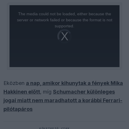
This
is
a
The media could not be loaded, either because the
modal
window.
server or network failed or because the format is not
supported.
Video
Player
is
loading.
Eközben
a nap, amikor kihunytak a fények Mika
Hakkinen előtt
, míg
Schumacher különleges
jogai miatt nem maradhatott a korábbi Ferrari-
pilótapáros
KÖVETKEZŐ CIKK