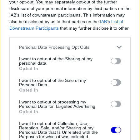
your opt-out. You may separately opt-out of the further
„A versenyzés valami teljesen másról szól. Most
disclosure of your personal information by third parties on the
IAB’s list of downstream participants. This information may
teszünk egy kis lépést hátrafelé a 60/40-es
also be disclosed by us to third parties on the
IAB’s List of
aránnyal, a jövőben pedig talán egyre kevesebb
Downstream Participants
that may further disclose it to other
third parties.
lesz az elektromos hajtás. Sajnos jelenleg ebben
Please note that this website/app uses one or more Google
Personal Data Processing Opt Outs
az időszakban ragadtunk, valójában már a
services and may gather and store information including but
turbókorszak 2014-es kezdete óta elveszítettük a
not limited to your visit or usage behaviour. You may click to
I want to opt-out of the Sharing of my
personal data.
grant or deny consent to Google and its third-party tags to
tiszta versenyzést, mostanra pedig ez a helyzet
Opted In
use your data for below specified purposes in below Google
csak tovább romlott.”
consent section.
I want to opt-out of the Sale of my
Personal Data.
Opted In
EZEKET IS AJÁNLJUK
I want to opt-out of processing my
Personal Data for Targeted Advertising.
Opted In
FORMA-1
A nap, amikor kihunytak a fények
I want to opt-out of Collection, Use,
Retention, Sale, and/or Sharing of my
Mika Hakkinen előtt
Personal Data that Is Unrelated with the
Purposes for which it was collected.