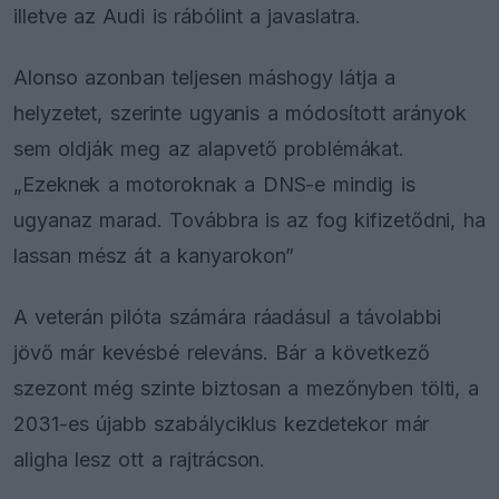
illetve az Audi is rábólint a javaslatra.
Alonso azonban teljesen máshogy látja a
helyzetet, szerinte ugyanis a módosított arányok
sem oldják meg az alapvető problémákat.
„Ezeknek a motoroknak a DNS-e mindig is
ugyanaz marad. Továbbra is az fog kifizetődni, ha
lassan mész át a kanyarokon”
A veterán pilóta számára ráadásul a távolabbi
jövő már kevésbé releváns. Bár a következő
szezont még szinte biztosan a mezőnyben tölti, a
2031-es újabb szabályciklus kezdetekor már
aligha lesz ott a rajtrácson.