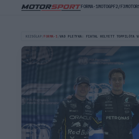
FORMA-1
MOTOGP
F2/F3
MOTOR
KEZDŐLAP
/
FORMA-1
/
VAD PLETYKA: FIATAL HELYETT TOPPILÓTA V