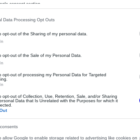
ogle consent section.
ause the server or network failed or because the
l Data Processing Opt Outs
s not supported.
o opt-out of the Sharing of my personal data.
In
o opt-out of the Sale of my Personal Data.
In
to opt-out of processing my Personal Data for Targeted
ing.
In
o opt-out of Collection, Use, Retention, Sale, and/or Sharing
ersonal Data that Is Unrelated with the Purposes for which it
lected.
Out
consents
o allow Google to enable storage related to advertising like cookies on