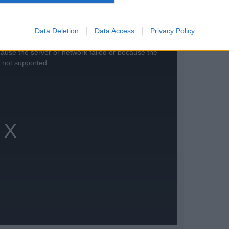
Data Deletion
Data Access
Privacy Policy
ause the server or network failed or because the
s not supported.