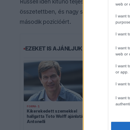
Russell idén kitűnő teljesítményt nyújtva a
web or d
összetettben, és nagy szerepe van abba
I want t
második pozícióért.
purpose
I want 
EZEKET IS AJÁNLJUK
I want t
web or d
I want t
or app.
I want t
I want t
authenti
FORMA-1
Kikerekedett szemekkel
FORMA-1
hallgatta Toto Wolff ajánlatát
Megdöbbentő
Antonelli
beszélhet a 
Marko