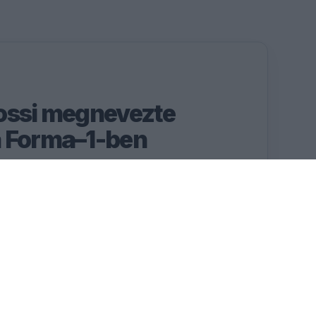
ossi megnevezte
a Forma–1-ben
iért szurkol Andrea Kimi
 címért folytatott