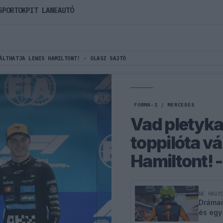
SPORTOK
PIT LANE
AUTÓ
ÁLTHATJA LEWIS HAMILTONT! - OLASZ SAJTÓ
FORMA-1
/
MERCEDES
Vad pletyka:
toppilóta vá
Hamiltont! -
NE HAGY
Drámai
és egy