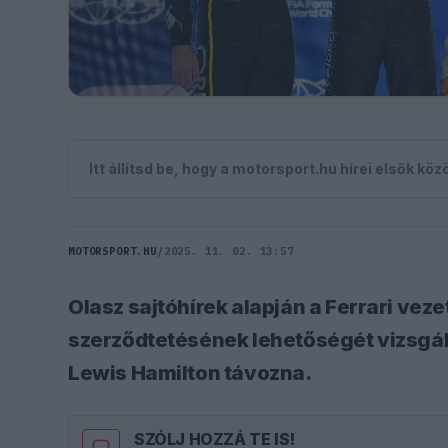
Itt állítsd be, hogy a motorsport.hu hírei elsők kö
MOTORSPORT.HU
/
2025. 11. 02. 13:57
Olasz sajtóhírek alapján a Ferrari vez
szerződtetésének lehetőségét vizsgálj
Lewis Hamilton távozna.
SZÓLJ HOZZÁ TE IS!