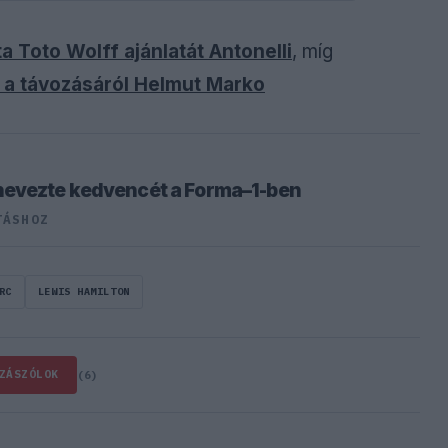
a Toto Wolff ajánlatát Antonelli
, míg
a távozásáról Helmut Marko
nevezte kedvencét a Forma–1-ben
TÁSHOZ
RC
LEWIS HAMILTON
ZÁSZÓLOK
(6)