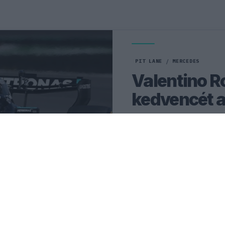
PIT LANE
/
MERCEDES
Valentino R
kedvencét 
Valentino Rossi elárulta, m
Antonellinek a világbajnoki
küzdelemben.
0
KISS SÁNDOR
27 P