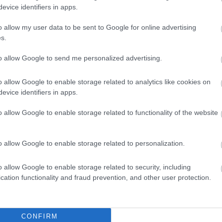
 negyedik helyen áll a világbajnoki
evice identifiers in apps.
n, hogy a
Mercedes
harcban van a konstruktőri
o allow my user data to be sent to Google for online advertising
s.
to allow Google to send me personalized advertising.
o allow Google to enable storage related to analytics like cookies on
evice identifiers in apps.
o allow Google to enable storage related to functionality of the website
o allow Google to enable storage related to personalization.
o allow Google to enable storage related to security, including
cation functionality and fraud prevention, and other user protection.
FORMA-1
Súlyos eurómilliókért hallgat a
Red Bull legendás szakembere
 okok miatt nem
távozásáról Helmut
CONFIRM