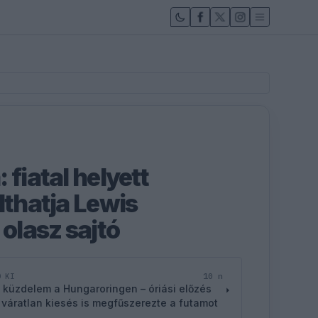
 fiatal helyett
lthatja Lewis
 olasz sajtó
10 n
D KI
 küzdelem a Hungaroringen – óriási előzés
 váratlan kiesés is megfűszerezte a futamot