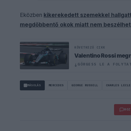
Eközben
kikerekedett szemekkel hallgatt
megdöbbentő okok miatt nem beszélhet 
KÖVETKEZŐ CIKK
Valentino Rossi meg
GÖRGESS LE A FOLYTA
↓
MÁSOLÁS
MERCEDES
GEORGE RUSSELL
CHARLES LECLE
HOZ