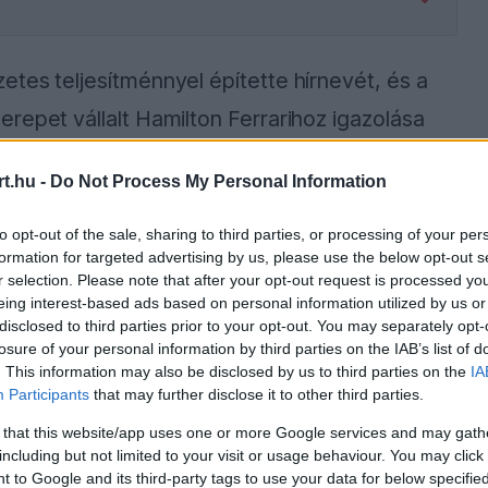
tes teljesítménnyel építette hírnevét, és a
repet vállalt Hamilton Ferrarihoz igazolása
megállapodása Brackleyben, meghosszabbítási
t.hu -
Do Not Process My Personal Information
n, miközben a pletykák szerint Toto Wolff
nt a német márkánál.
to opt-out of the sale, sharing to third parties, or processing of your per
formation for targeted advertising by us, please use the below opt-out s
r selection. Please note that after your opt-out request is processed y
n nagyra értékelik a 27 éves versenyzőt, és
eing interest-based ads based on personal information utilized by us or
disclosed to third parties prior to your opt-out. You may separately opt-
formába az olasz csapatnál, illetve ha Leclerc
losure of your personal information by third parties on the IAB’s list of
senyképesség miatt újra felerősödne. A
. This information may also be disclosed by us to third parties on the
IA
Participants
that may further disclose it to other third parties.
ótól függ, ám a név a sajtóértesülésekben már
 that this website/app uses one or more Google services and may gath
including but not limited to your visit or usage behaviour. You may click 
 to Google and its third-party tags to use your data for below specifi