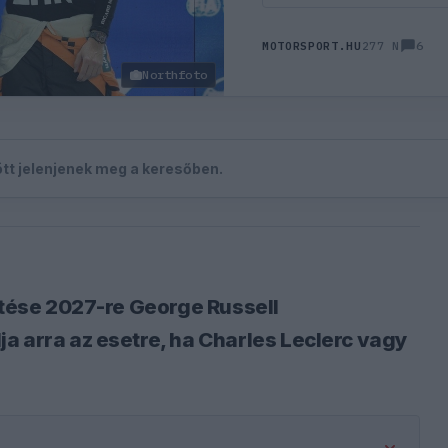
6
MOTORSPORT.HU
277 N
Northfoto
zött jelenjenek meg a keresőben.
etése 2027-re George Russell
a arra az esetre, ha Charles Leclerc vagy