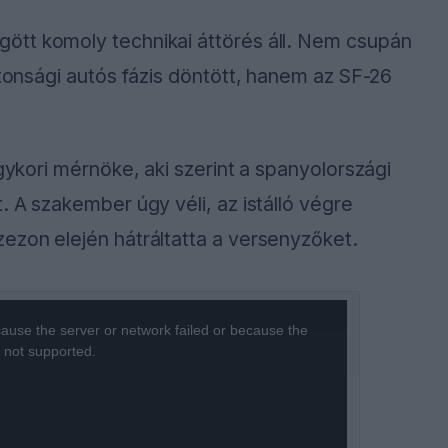
ött komoly technikai áttörés áll. Nem csupán
ztonsági autós fázis döntött, hanem az SF-26
egykori mérnöke, aki szerint a spanyolországi
. A szakember úgy véli, az istálló végre
ezon elején hátráltatta a versenyzőket.
ause the server or network failed or because the
s not supported.