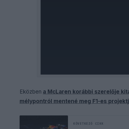
Eközben
a McLaren korábbi szerelője kit
mélypontról mentené meg F1-es projekt
KÖVETKEZŐ CIKK