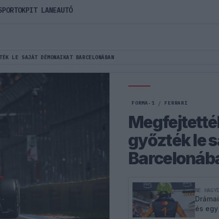
SPORTOK
PIT LANE
AUTÓ
TÉK LE SAJÁT DÉMONAIKAT BARCELONÁBAN
FORMA-1
/
FERRARI
Megfejtették 
győzték le 
Barcelonáb
NE HAGY
Drámai
és egy