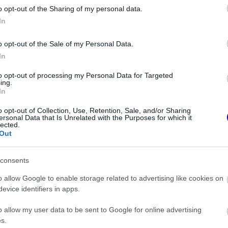
o opt-out of the Sharing of my personal data.
In
o opt-out of the Sale of my Personal Data.
In
to opt-out of processing my Personal Data for Targeted
ing.
In
FORMA-1
mentené meg F1-es
Óriási átalakulás a Ferrarinál,
o opt-out of Collection, Use, Retention, Sale, and/or Sharing
Honda a sokkoló
miközben baljós árnyak vetülnek
ersonal Data that Is Unrelated with the Purposes for which it
s után
a Holland Nagydíjra
lected.
Out
consents
o allow Google to enable storage related to advertising like cookies on
yosan szenvedett a hátsó tengely kezelésével,
evice identifiers in apps.
hosszú etapokon. Spanyolországban azonban
o allow my user data to be sent to Google for online advertising
s.
ág, illetve a komoly gumikopás ellenére az