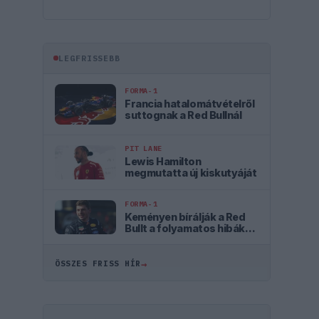
LEGFRISSEBB
FORMA-1
Francia hatalomátvételről
suttognak a Red Bullnál
PIT LANE
Lewis Hamilton
megmutatta új kiskutyáját
FORMA-1
Keményen bírálják a Red
Bullt a folyamatos hibák
miatt
→
ÖSSZES FRISS HÍR