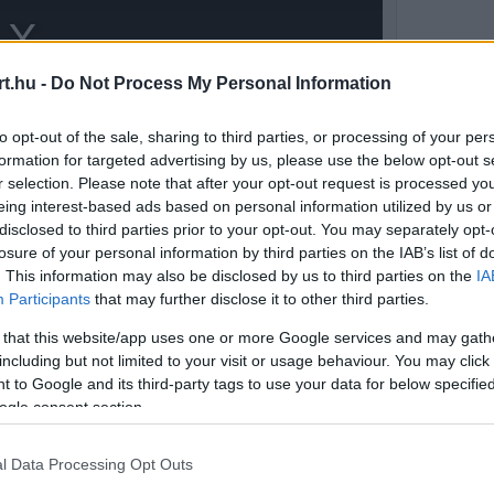
t.hu -
Do Not Process My Personal Information
to opt-out of the sale, sharing to third parties, or processing of your per
formation for targeted advertising by us, please use the below opt-out s
r selection. Please note that after your opt-out request is processed y
eing interest-based ads based on personal information utilized by us or
disclosed to third parties prior to your opt-out. You may separately opt-
losure of your personal information by third parties on the IAB’s list of
. This information may also be disclosed by us to third parties on the
IA
Participants
that may further disclose it to other third parties.
osabb műszaki mérce az F1-ben, hiszen
 that this website/app uses one or more Google services and may gath
t, a tapadást és a gumikezelést. Aki itt gyors,
including but not limited to your visit or usage behaviour. You may click 
vetkező helyszíneken is.
 to Google and its third-party tags to use your data for below specifi
ogle consent section.
l Data Processing Opt Outs