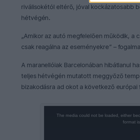
riválisokétól eltérő, jóval kockázatosabb be
hétvégén.
„Amikor az autó megfelelően működik, a cs
csak reagálna az eseményekre” – fogalma
A maranellóiak Barcelonában hibátlanul ha
teljes hétvégén mutatott meggyőző temp
bizakodásra ad okot a következő európai 
This
is
a
The media could not be loaded, either bec
modal
window.
format i