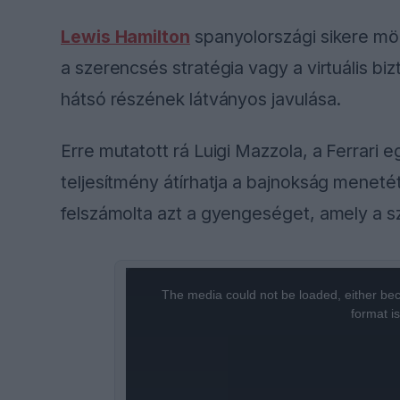
Lewis Hamilton
spanyolországi sikere mög
a szerencsés stratégia vagy a virtuális bi
hátsó részének látványos javulása.
Erre mutatott rá Luigi Mazzola, a Ferrari 
teljesítmény átírhatja a bajnokság menetét
felszámolta azt a gyengeséget, amely a sz
This
The media could not be loaded, either bec
is
format i
a
modal