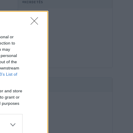
HIRDETÉS
sonal or
ection to
ou may
 personal
out of the
 downstream
B’s List of
HIRDETÉS
er and store
to grant or
ed purposes