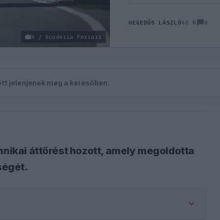
0
HEGEDŰS LÁSZLÓ
48 N
X / Scuderia Ferrari
zött jelenjenek meg a keresőben.
hnikai áttörést hozott, amely megoldotta
ségét.