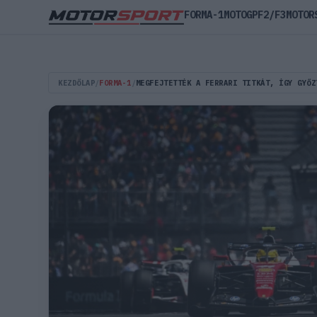
FORMA-1
MOTOGP
F2/F3
MOTOR
KEZDŐLAP
/
FORMA-1
/
MEGFEJTETTÉK A FERRARI TITKÁT, ÍGY GYŐZ