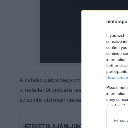
window.
motorspor
If you wish 
sensitive in
confirm you
continue se
information 
further disc
participants
Downstream 
A katalán pálya hagyományosan a legfont
Please note
kíméletlenül próbára teszi az aerodinamiká
information 
az szinte biztosan versenyképes lesz a kö
deny consent
in below Go
Persona
EZEKET IS AJÁNLJUK