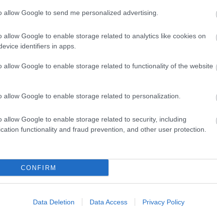
Fans
.
to allow Google to send me personalized advertising.
o allow Google to enable storage related to analytics like cookies on
, hogy a legutóbbi fejlesztési csomagok
evice identifiers in apps.
gvalósulhatott a tiszta leszorítóerő
o allow Google to enable storage related to functionality of the website
ásával, aminek révén a gép kisebb
a tapadást a kanyarokban.
o allow Google to enable storage related to personalization.
o allow Google to enable storage related to security, including
számíthatóbb versenyautó lett, amely
cation functionality and fraud prevention, and other user protection.
CONFIRM
s
ta a pilóták önbizalmát, ami merészebb
Data Deletion
Data Access
Privacy Policy
ton ennek köszönhetően választhatott a