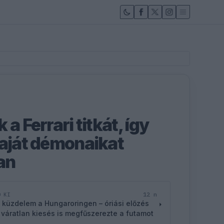
a Ferrari titkát, így
saját démonaikat
an
12 n
D KI
 küzdelem a Hungaroringen – óriási előzés
 váratlan kiesés is megfűszerezte a futamot