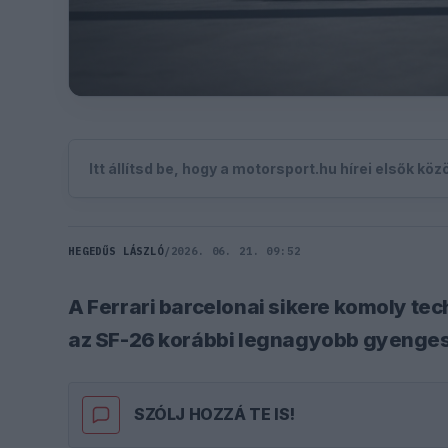
Itt állítsd be, hogy a motorsport.hu hírei elsők kö
HEGEDŰS LÁSZLÓ
/
2026. 06. 21. 09:52
A Ferrari barcelonai sikere komoly tec
az SF-26 korábbi legnagyobb gyenge
SZÓLJ HOZZÁ TE IS!