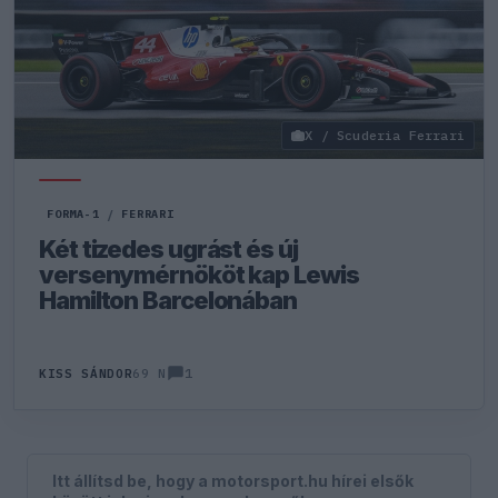
X / Scuderia Ferrari
FORMA-1
/
FERRARI
Két tizedes ugrást és új
versenymérnököt kap Lewis
Hamilton Barcelonában
1
KISS SÁNDOR
69 N
Itt állítsd be, hogy a motorsport.hu hírei elsők