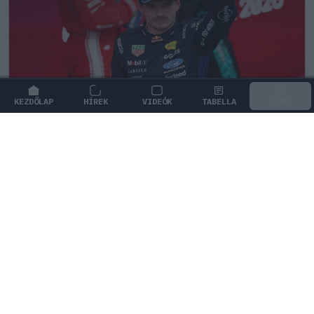
KEZDŐLAP
HÍREK
VIDEÓK
TABELLA
MENÜ
FORMA-1
/
RED BULL RACING
Montoya átlátott Verstappen
trükkjén és elárulta a távozási
pletykák valódi okát
Juan Pablo Montoya szerint Max Verstappen csupán
nyomást akar gyakorolni a Red Bullra a távozási
pletykákkal.
0
TÖRŐ FERENC
16 P