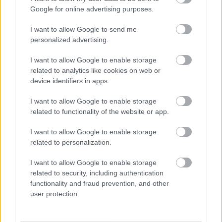
Google for online advertising purposes.
EZEKET IS AJÁNLJUK
I want to allow Google to send me
personalized advertising.
FORMA-1
Meggondolta magát a McLaren
I want to allow Google to enable storage
Max Verstappen átigazolásával
related to analytics like cookies on web or
kapcsolatban
device identifiers in apps.
I want to allow Google to enable storage
related to functionality of the website or app.
FORMA-1
Megdöbbentő okok miatt nem
I want to allow Google to enable storage
beszélhet a távozásáról Helmut
Marko
related to personalization.
I want to allow Google to enable storage
related to security, including authentication
functionality and fraud prevention, and other
FORMA-1
user protection.
Amerikai versenysorozatban
köthet ki Max Verstappen