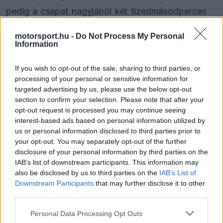
pedig a csapat nagyjából két tizedmásodperces
javulást vár az új elemektől körönként. Az istálló
motorsport.hu -
Do Not Process My Personal
idén már a második jelentős aerodinamikai
Information
módosítását veti be a spanyolországi futamon.
If you wish to opt-out of the sale, sharing to third parties, or
processing of your personal or sensitive information for
A frissítések legfontosabb része az átalakított
targeted advertising by us, please use the below opt-out
section to confirm your selection. Please note that after your
első szárny lesz. A mérnökök a jelenlegi
opt-out request is processed you may continue seeing
áramlástani trendeket követték a tervezésnél, így
interest-based ads based on personal information utilized by
us or personal information disclosed to third parties prior to
a módosított verzión már a véglapokon kívül
your opt-out. You may separately opt-out of the further
elhelyezett dupla külső profil kap majd helyet.
disclosure of your personal information by third parties on the
IAB’s list of downstream participants. This information may
also be disclosed by us to third parties on the
IAB’s List of
Downstream Participants
that may further disclose it to other
The media could not be loaded, either because
This
third parties.
the server or network failed or because the format
is
Please note that this website/app uses one or more Google
is not supported.
Personal Data Processing Opt Outs
services and may gather and store information including but