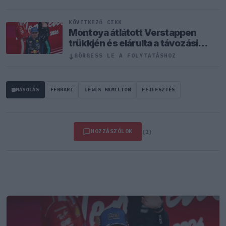
KÖVETKEZŐ CIKK
Montoya átlátott Verstappen
trükkjén és elárulta a távozási
pletykák valódi okát
↓
GÖRGESS LE A FOLYTATÁSHOZ
MÁSOLÁS
FERRARI
LEWIS HAMILTON
FEJLESZTÉS
HOZZÁSZÓLOK
(1)