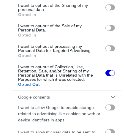
Video
a
Player
not limited to your visit or usage behaviour. You may click to
I want to opt-out of the Sharing of my
is
personal data.
loading.
modal
grant or deny consent to Google and its third-party tags to
Opted In
use your data for below specified purposes in below Google
window.
consent section.
I want to opt-out of the Sale of my
Personal Data.
Opted In
I want to opt-out of processing my
Personal Data for Targeted Advertising.
Az autó viselkedése a legutóbbi Kanadai
Opted In
Nagydíjon mutatta meg a konstrukció erősségeit
I want to opt-out of Collection, Use,
és gyengeségeit. Az SF-26 az egyenesekben
Retention, Sale, and/or Sharing of my
Personal Data that Is Unrelated with the
Purposes for which it was collected.
némileg elmaradt a riválisoktól végsebességben, a
Opted Out
kanyarokban és a rázóköveken azonban
Google consents
kiemelkedően jól teljesített. A szakértők emiatt
I want to allow Google to enable storage
úgy vélik, hogy a soron következő monacói utcai
related to advertising like cookies on web or
pályán a maranellóiak lehetnek a győzelem
device identifiers in apps.
legfőbb esélyesei.
I want to allow my user data to be sent to