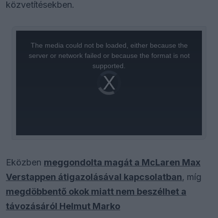
közvetítésekben.
This
is
a
The media could not be loaded, either because the
modal
window.
server or network failed or because the format is not
supported.
Video
Player
is
loading.
Eközben
meggondolta magát a McLaren Max
Verstappen átigazolásával kapcsolatban
, míg
megdöbbentő okok miatt nem beszélhet a
távozásáról Helmut Marko