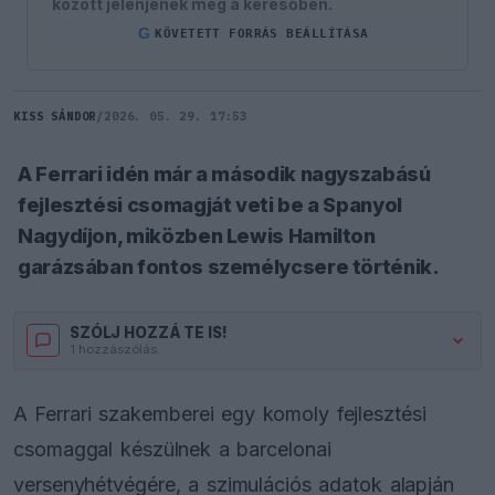
között jelenjenek meg a keresőben.
G
KÖVETETT FORRÁS BEÁLLÍTÁSA
KISS SÁNDOR
/
2026. 05. 29. 17:53
A Ferrari idén már a második nagyszabású
fejlesztési csomagját veti be a Spanyol
Nagydíjon, miközben Lewis Hamilton
garázsában fontos személycsere történik.
SZÓLJ HOZZÁ TE IS!
1 hozzászólás.
A Ferrari szakemberei egy komoly fejlesztési
csomaggal készülnek a barcelonai
versenyhétvégére, a szimulációs adatok alapján