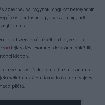
és az lenne, ha hagynák magukat befolyásolni
hétvégére is pontosan ugyanazzal a higgadt
szági futamra.
erc sportszerűen értékelte a helyzetet a
rrari
fejlesztési csomagja kiválóan működik,
utóbbi időben.
rű Lewisnak is. Nekem most az a feladatom,
jek mellette az élen. Kanada óta erre sajnos
acói pilóta.