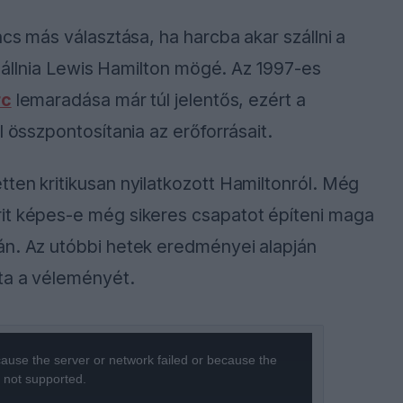
ncs más választása, ha harcba akar szállni a
ll állnia Lewis Hamilton mögé. Az 1997-es
rc
lemaradása már túl jelentős, ezért a
l összpontosítania az erőforrásait.
ten kritikusan nyilatkozott Hamiltonról. Még
it képes-e még sikeres csapatot építeni maga
án. Az utóbbi hetek eredményei alapján
ta a véleményét.
ause the server or network failed or because the
s not supported.