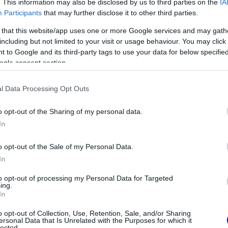
. This information may also be disclosed by us to third parties on the
IA
Participants
that may further disclose it to other third parties.
 that this website/app uses one or more Google services and may gath
including but not limited to your visit or usage behaviour. You may click 
 to Google and its third-party tags to use your data for below specifi
ogle consent section.
l Data Processing Opt Outs
o opt-out of the Sharing of my personal data.
In
o opt-out of the Sale of my Personal Data.
FORMA-1
In
Ezt a hibát még Fred Vasseur
sem tudja letagadni a Ferrarinál
 okok miatt nem
to opt-out of processing my Personal Data for Targeted
ing.
távozásáról Helmut
In
o opt-out of Collection, Use, Retention, Sale, and/or Sharing
ersonal Data that Is Unrelated with the Purposes for which it
lected.