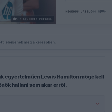
0
HEGEDŰS LÁSZLÓ
44 N
X / Scuderia Ferrari
zött jelenjenek meg a keresőben.
nak egyértelműen Lewis Hamilton mögé kell
nök hallani sem akar erről.