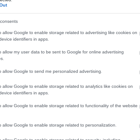
te Leclerc-t is. Úgy véli, az olasz istálló túl
Out
i így képtelen volt igazi vezérré válni.
consents
erekkel és a csapattársak legyőzésével, ám
o allow Google to enable storage related to advertising like cookies on
teljesen felkészületlenül érte.
evice identifiers in apps.
o allow my user data to be sent to Google for online advertising
últ hetek. Hamilton a monacói és a kanadai
s.
gszerezte első győzelmét a Ferrarival,
to allow Google to send me personalized advertising.
. A brit ezzel megelőzte Lando Norrist, Charles
o allow Google to enable storage related to analytics like cookies on
evice identifiers in apps.
oly hullámvölgybe került. Monacóban fékhiba
o allow Google to enable storage related to functionality of the website
én pedig előbb a kvalifikáción törte össze az
o allow Google to enable storage related to personalization.
ák hátráltatták. Lemaradása már nagyjából 40
o allow Google to enable storage related to security, including