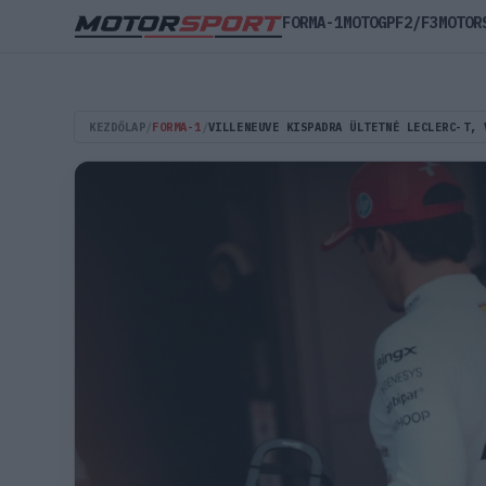
FORMA-1
MOTOGP
F2/F3
MOTOR
KEZDŐLAP
/
FORMA-1
/
VILLENEUVE KISPADRA ÜLTETNÉ LECLERC-T, 