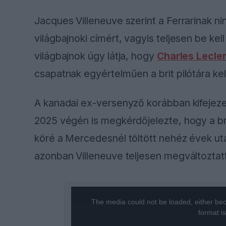
Jacques Villeneuve szerint a Ferrarinak ni
világbajnoki címért, vagyis teljesen be ke
világbajnok úgy látja, hogy
Charles Lecle
csapatnak egyértelműen a brit pilótára kel
A kanadai ex-versenyző korábban kifejezet
2025 végén is megkérdőjelezte, hogy a br
köré a Mercedesnél töltött nehéz évek ut
azonban Villeneuve teljesen megváltoztat
This
The media could not be loaded, either bec
is
format i