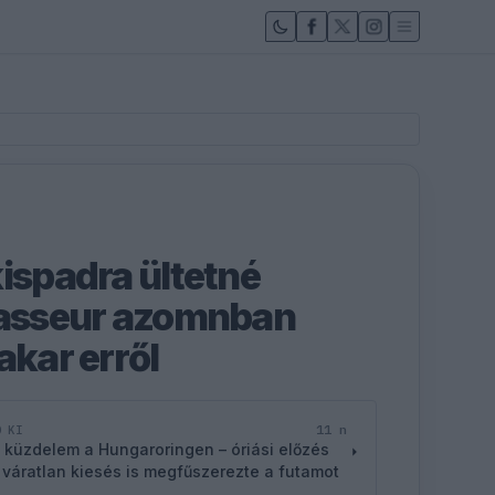
kispadra ültetné
Vasseur azomnban
akar erről
11 n
D KI
 küzdelem a Hungaroringen – óriási előzés
 váratlan kiesés is megfűszerezte a futamot