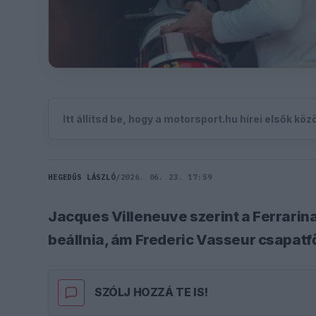
Itt állítsd be, hogy a motorsport.hu hírei elsők kö
HEGEDŰS LÁSZLÓ
/
2026. 06. 23. 17:59
Jacques Villeneuve szerint a Ferrari
beállnia, ám Frederic Vasseur csapatfő
SZÓLJ HOZZÁ TE IS!