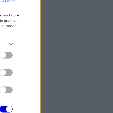
B’s List of
er and store
to grant or
ed purposes