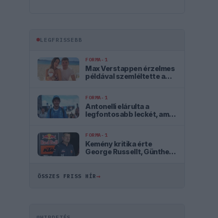
LEGFRISSEBB
FORMA-1
Max Verstappen érzelmes
példával szemléltette a
család fontosságát
FORMA-1
Antonelli elárulta a
legfontosabb leckét, amit
Hamiltontól és
Verstappentől tanult
FORMA-1
Kemény kritika érte
George Russellt, Günther
Steiner szerint mintha egy
Cadillacben ülne
→
ÖSSZES FRISS HÍR
HIRDETÉS