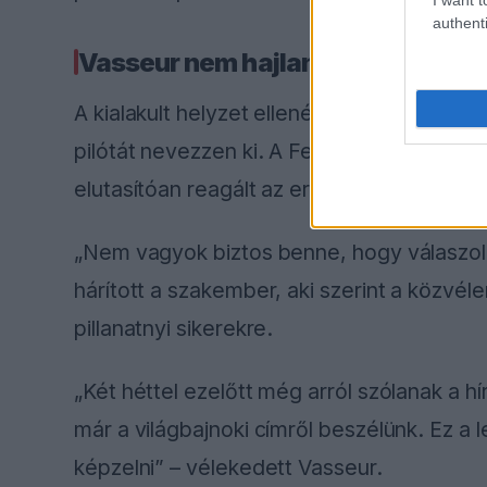
authenti
Vasseur nem hajlandó beállni a s
A kialakult helyzet ellenére Frederic Vass
pilótát nevezzen ki. A Ferrari csapatfőnök
elutasítóan reagált az erre irányuló újságí
„Nem vagyok biztos benne, hogy válaszolni
hárított a szakember, aki szerint a közvé
pillanatnyi sikerekre.
„Két héttel ezelőtt még arról szólanak a 
már a világbajnoki címről beszélünk. Ez a 
képzelni” – vélekedett Vasseur.