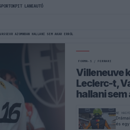
SPORTOK
PIT LANE
AUTÓ
VASSEUR AZOMNBAN HALLANI SEM AKAR ERRŐL
FORMA-1
/
FERRARI
Villeneuve 
Leclerc-t, 
hallani sem 
NE HAGY
Drámai
és egy