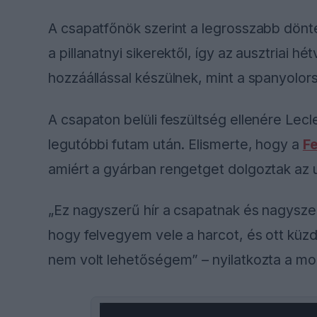
A csapatfőnök szerint a legrosszabb dönt
a pillanatnyi sikerektől, így az ausztriai 
hozzáállással készülnek, mint a spanyolor
A csapaton belüli feszültség ellenére Lecl
legutóbbi futam után. Elismerte, hogy a
Fe
amiért a gyárban rengetget dolgoztak az 
„Ez nagyszerű hír a csapatnak és nagysze
hogy felvegyem vele a harcot, és ott küzd
nem volt lehetőségem” – nyilatkozta a mon
This
is