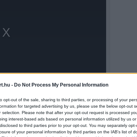
t.hu -
Do Not Process My Personal Information
to opt-out of the sale, sharing to third parties, or processing of your per
len Hamilton ellen
formation for targeted advertising by us, please use the below opt-out s
r selection. Please note that after your opt-out request is processed y
eing interest-based ads based on personal information utilized by us or
i. Ha megérzi a lehetőséget, nem osztogat
disclosed to third parties prior to your opt-out. You may separately opt-
 szerint a brit pilóta máris a maga képére
losure of your personal information by third parties on the IAB’s list of