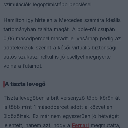
szimulációk legoptimistább becslései.
Hamilton így hirtelen a Mercedes számára ideális
tartományban találta magát. A pole-ról csupán
0,06 másodperccel maradt le, vasárnap pedig az
adatelemzők szerint a késői virtuális biztonsági
autós szakasz nélkül is jó eséllyel megnyerte
volna a futamot.
A tiszta levegő
Tiszta levegőben a brit versenyző több körön át
is több mint 1 másodpercet adott a közvetlen
üldözőinek. Ez már nem egyszerűen jó hétvégét
jelentett, hanem azt, hogy a
Ferrari
megmutatta,