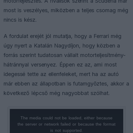
motorfejlesztés. A riválisok szerint a Scuderia már
most is veszélyes, miközben a teljes csomag még
nincs is kész.
A fordulat erejét jól mutatja, hogy a Ferrari még
úgy nyert a Katalán Nagydíjon, hogy közben a
forrás szerint tudatosan vállalt motorteljesítmény-
hátránnyal versenyez. Éppen ez az, ami most
idegessé tette az ellenfeleket, mert ha az autó
már ebben az állapotban is futamgyőztes, akkor a
következő lépcső még nagyobbat szólhat.
The media could not be loaded, either because
This
the server or network failed or because the format
is
is not supported.