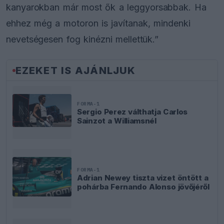
kanyarokban már most ők a leggyorsabbak. Ha
ehhez még a motoron is javítanak, mindenki
nevetségesen fog kinézni mellettük.”
EZEKET IS AJÁNLJUK
FORMA-1
Sergio Perez válthatja Carlos
Sainzot a Williamsnél
FORMA-1
Adrian Newey tiszta vizet öntött a
pohárba Fernando Alonso jövőjéről