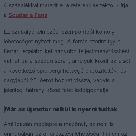
4 százalékkal maradt el a referenciaértéktől - írja
a
Scuderia Fans
.
Ez szabályértelmezési szempontból komoly
lehetőséget nyitott meg. A forrás szerint így a
Ferrari legalább két nagyobb teljesítményfrissítést
vethet be a szezon során, amelyek közül az elsőt
a következő spielbergi hétvégére időzítették, és
nagyjából 25 lóerőt hozhat vissza, vagyis a
jelenlegi hátrány közel felét ledolgozhatja.
Már az új motor nélkül is nyerni tudtak
Ami igazán meglepte a mezőnyt, az nem is
önmagában ez a fejlesztési lehetőség, hanem az,