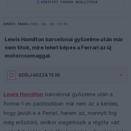
G
KÖVETETT FORRÁS BEÁLLÍTÁSA
KOVÁCS ENIKŐ
/
2026. 06. 18. 11:03
Lewis Hamilton barcelonai győzelme után már
nem titok, mire lehet képes a Ferrari az új
motorcsomaggal.
SZÓLJ HOZZÁ TE IS!
Lewis Hamilton
barcelonai győzelme után a
Forma–1-es paddockban már nem az a kérdés,
hogy javult-e a Ferrari, hanem az, mennyit fog
még erősödni, amikor megérkezik a régóta várt