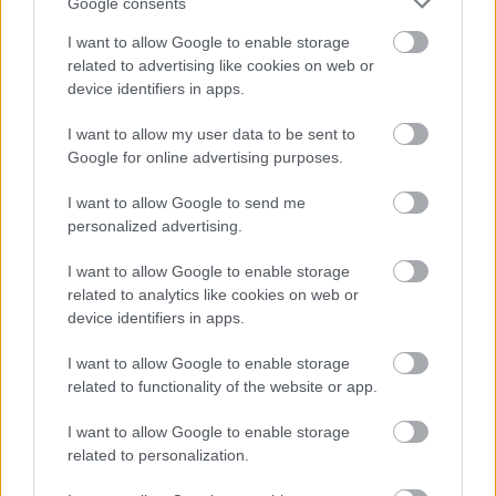
Google consents
nevű FIA-kiegyenlítő mechanizmus állt. A rendszer
I want to allow Google to enable storage
célja az volt, hogy ne ismétlődhessen meg a
related to advertising like cookies on web or
device identifiers in apps.
Mercedes
2014-es, egyoldalú motorfölénye,
ezért a lemaradó gyártók fokozatosan hozhatnak
I want to allow my user data to be sent to
Google for online advertising purposes.
fejlesztéseket, és lépésről lépésre csökkenthetik a
hátrányukat.
I want to allow Google to send me
personalized advertising.
A Ferrari ezt a keretet a lehető legjobban próbálta
I want to allow Google to enable storage
kihasználni. A csapat a szezon elején kisebb
related to analytics like cookies on web or
device identifiers in apps.
turbófeltöltővel indult, amely lassú kanyarokból
jobb reakciót adott, viszont a
I want to allow Google to enable storage
related to functionality of the website or app.
csúcsteljesítményből elvett. Emellett a kipufogó
I want to allow Google to enable storage
mögé egy különleges szárnyelemet építettek,
related to personalization.
amellyel mechanikai leszorítóerőt nyertek, még ha