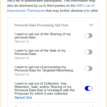
IAB’s list of downstream participants. This information may
also be disclosed by us to third parties on the
IAB’s List of
Downstream Participants
that may further disclose it to other
third parties.
Please note that this website/app uses one or more Google
Personal Data Processing Opt Outs
services and may gather and store information including but
not limited to your visit or usage behaviour. You may click to
I want to opt-out of the Sharing of my
personal data.
grant or deny consent to Google and its third-party tags to
Opted In
use your data for below specified purposes in below Google
consent section.
I want to opt-out of the Sale of my
A Ferrari házon belül közben végig türelmes
Personal Data.
Opted In
maradt, pedig a Mercedes a szezon elején olyan
I want to opt-out of processing my
előnyt mutatott, amely elsőre elérhetetlennek tűnt.
Personal Data for Targeted Advertising.
Opted In
Maranellóban ezt nem hibának vagy félresikerült
rajtnak tekintették, hanem a hosszabb távú terv
I want to opt-out of Collection, Use,
Retention, Sale, and/or Sharing of my
Personal Data that Is Unrelated with the
részének.
Purposes for which it was collected.
Opted Out
A fejlesztési menetrend középpontjában az ADUO