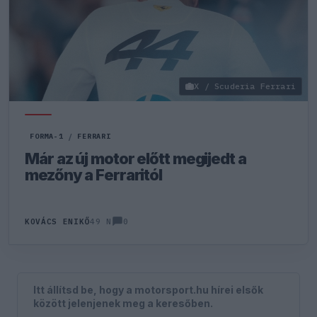
X / Scuderia Ferrari
FORMA-1
/
FERRARI
Már az új motor előtt megijedt a
mezőny a Ferraritól
0
KOVÁCS ENIKŐ
49 N
Itt állítsd be, hogy a motorsport.hu hírei elsők
között jelenjenek meg a keresőben.