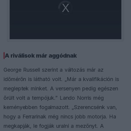
Video
a
Player
is
loading.
modal
window.
A riválisok már aggódnak
George Russell szerint a változás már az
időmérőn is látható volt. „Már a kvalifikáción is
megleptek minket. A versenyen pedig egészen
őrült volt a tempójuk.” Lando Norris még
keményebben fogalmazott. „Szerencsénk van,
hogy a Ferrarinak még nincs jobb motorja. Ha
megkapják, le fogják uralni a mezőnyt. A