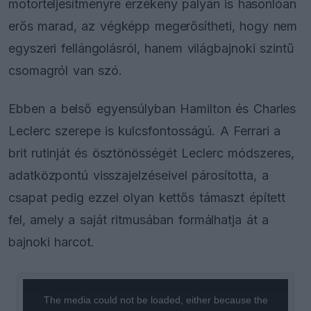
motorteljesítményre érzékeny pályán is hasonlóan
erős marad, az végképp megerősítheti, hogy nem
egyszeri fellángolásról, hanem világbajnoki szintű
csomagról van szó.
Ebben a belső egyensúlyban Hamilton és Charles
Leclerc szerepe is kulcsfontosságú. A Ferrari a
brit rutinját és ösztönösségét Leclerc módszeres,
adatközpontú visszajelzéseivel párosította, a
csapat pedig ezzel olyan kettős támaszt épített
fel, amely a saját ritmusában formálhatja át a
bajnoki harcot.
This
is
a
The media could not be loaded, either because the
modal
window.