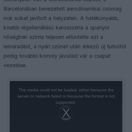
Barcelonában bevezetett aerodinamikai csomag
már sokat javított a helyzeten. A hatékonyabb,
kisebb légellenállású karosszéria a spanyol
hőségben szinte teljesen eltüntette ezt a
lemaradást, a nyári szünet után érkező új turbótól
pedig további komoly javulást vár a csapat
vezetése.
This
is
a
The media could not be loaded, either because the
modal
window.
server or network failed or because the format is not
supported.
Video
Player
is
loading.