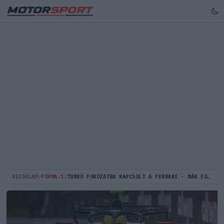
KEZDŐLAP
/
FORMA-1
/
TURBÓ FOKOZATBA KAPCSOLT A FERRARI - MÁR EGY ÚJABB NAGY FEJLESZTÉSI CSOMAG IS A LÁTHATÁRON