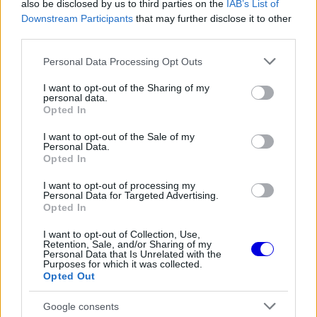
also be disclosed by us to third parties on the
IAB’s List of
olasz mérnökök.
Downstream Participants
that may further disclose it to other
third parties.
EZEKET IS AJÁNLJUK
Please note that this website/app uses one or more Google
Personal Data Processing Opt Outs
services and may gather and store information including but
not limited to your visit or usage behaviour. You may click to
I want to opt-out of the Sharing of my
personal data.
grant or deny consent to Google and its third-party tags to
FORMA-1
Opted In
Jelentős összeget kér Alonso az
use your data for below specified purposes in below Google
Aston Martintól a folytatásért
consent section.
I want to opt-out of the Sale of my
Personal Data.
Opted In
I want to opt-out of processing my
MOTORSPORTOK
Personal Data for Targeted Advertising.
Újabb részletek a balesetről:
Opted In
Eszméletlenül terült el a fűben a
WRC-sztár a horrorisztikus bukás
I want to opt-out of Collection, Use,
után
Retention, Sale, and/or Sharing of my
Personal Data that Is Unrelated with the
Purposes for which it was collected.
Opted Out
FORMA-1
Súlyos eurómilliókért hallgat a Red
Bull legendás szakembere
Google consents