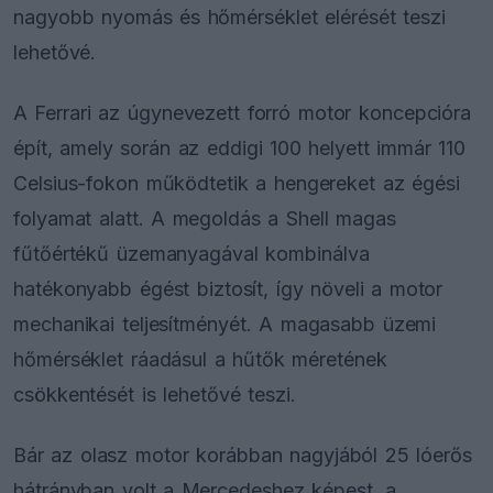
nagyobb nyomás és hőmérséklet elérését teszi
lehetővé.
A Ferrari az úgynevezett forró motor koncepcióra
épít, amely során az eddigi 100 helyett immár 110
Celsius-fokon működtetik a hengereket az égési
folyamat alatt. A megoldás a Shell magas
fűtőértékű üzemanyagával kombinálva
hatékonyabb égést biztosít, így növeli a motor
mechanikai teljesítményét. A magasabb üzemi
hőmérséklet ráadásul a hűtők méretének
csökkentését is lehetővé teszi.
Bár az olasz motor korábban nagyjából 25 lóerős
hátrányban volt a Mercedeshez képest, a