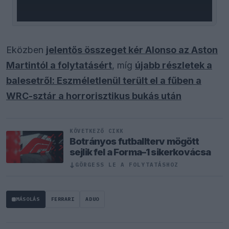
Eközben
jelentős összeget kér Alonso az Aston
Martintól a folytatásért
, míg
újabb részletek a
balesetről: Eszméletlenül terült el a fűben a
WRC-sztár a horrorisztikus bukás után
KÖVETKEZŐ CIKK
Botrányos futballterv mögött
sejlik fel a Forma–1 sikerkovácsa
↓
GÖRGESS LE A FOLYTATÁSHOZ
MÁSOLÁS
FERRARI
ADUO