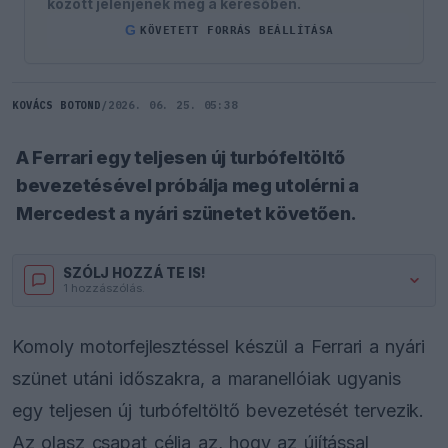
között jelenjenek meg a keresőben.
G
KÖVETETT FORRÁS BEÁLLÍTÁSA
KOVÁCS BOTOND
/
2026. 06. 25. 05:38
A Ferrari egy teljesen új turbófeltöltő
bevezetésével próbálja meg utolérni a
Mercedest a nyári szünetet követően.
SZÓLJ HOZZÁ TE IS!
1 hozzászólás.
Komoly motorfejlesztéssel készül a Ferrari a nyári
szünet utáni időszakra, a maranellóiak ugyanis
egy teljesen új turbófeltöltő bevezetését tervezik.
Az olasz csapat célja az, hogy az újítással