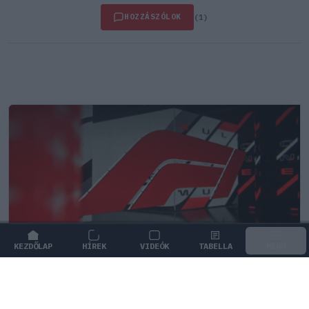
HOZZÁSZÓLOK
(1)
KEZDŐLAP
HÍREK
VIDEÓK
TABELLA
MENÜ
FORMA-1
Botrányos futballterv mögött sejlik