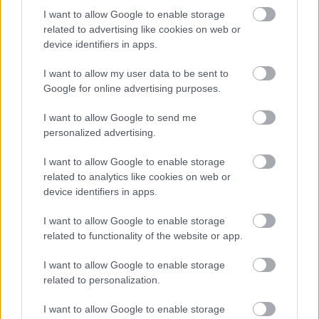
I want to allow Google to enable storage
related to advertising like cookies on web or
device identifiers in apps.
A lépés azért is vált szükségessé, mert a
Ferrari
I want to allow my user data to be sent to
által a szezonkezdetkor választott kis méretű
Google for online advertising purposes.
turbófeltöltő nem váltotta be a hozzá fűzött
I want to allow Google to send me
reményeket. A tervezési irány célja az MGU-H
personalized advertising.
elhagyása miatt fellépő turbólyuk csökkentése lett
I want to allow Google to enable storage
volna, ám az ebből származó előnyöket az FIA
related to analytics like cookies on web or
szabályai végül semlegesítették.
device identifiers in apps.
I want to allow Google to enable storage
A rajt előtti kötelező ötmásodperces biztonsági
related to functionality of the website or app.
procedúra már minden gyártónak elegendő időt
I want to allow Google to enable storage
biztosít arra, hogy felpörgesse a saját turbóját,
related to personalization.
emiatt a Ferrari teljesen elvesztette a startoknál
I want to allow Google to enable storage