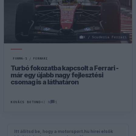
X / Scuderia Ferrari
FORMA-1
/
FERRARI
Turbó fokozatba kapcsolt a Ferrari -
már egy újabb nagy fejlesztési
csomag is a láthatáron
1
KOVÁCS BOTOND
42 N
Itt állítsd be, hogy a motorsport.hu hírei elsők