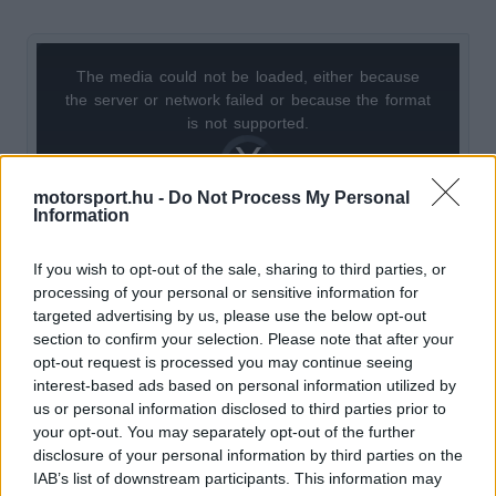
The media could not be loaded, either because
This
the server or network failed or because the format
is
is not supported.
Video
a
Player
is
loading.
modal
motorsport.hu -
Do Not Process My Personal
Information
window.
If you wish to opt-out of the sale, sharing to third parties, or
processing of your personal or sensitive information for
targeted advertising by us, please use the below opt-out
A tervezett új turbófeltöltőt várhatóan a Holland
section to confirm your selection. Please note that after your
opt-out request is processed you may continue seeing
vagy az Olasz Nagydíjon szerelik majd be az
interest-based ads based on personal information utilized by
autókba. Bár a turbina átmérője nem változik, a
us or personal information disclosed to third parties prior to
your opt-out. You may separately opt-out of the further
lapátok száma és szöge eltérő lesz, valamint az
disclosure of your personal information by third parties on the
IAB’s list of downstream participants. This information may
anyaghasználat terén is előrelépést terveznek az