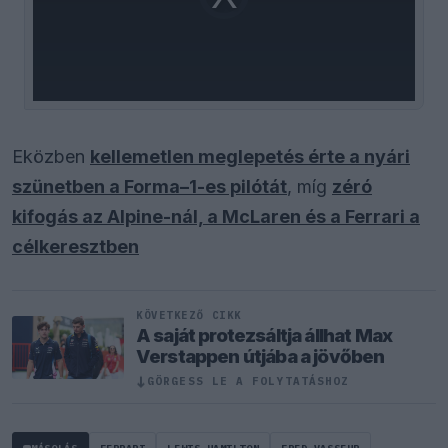
loading.
Eközben
kellemetlen meglepetés érte a nyári
szünetben a Forma–1-es pilótát
, míg
zéró
kifogás az Alpine-nál, a McLaren és a Ferrari a
célkeresztben
KÖVETKEZŐ CIKK
A saját protezsáltja állhat Max
Verstappen útjába a jövőben
↓
GÖRGESS LE A FOLYTATÁSHOZ