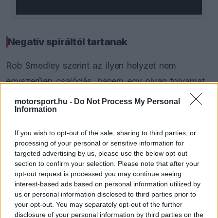
Negatív spiráltól tartanak
Rob Smedley szerint az ilyen helyzet nem
egyszerűen csalódás, hanem egy olyan folyamat
kezdete lehet, amely hosszabb távon is visszaveti
motorsport.hu -
Do Not Process My Personal
Information
a fejlődést. A szakember a High Performance
Racing podcastben beszélt erről, ahol Otmar
If you wish to opt-out of the sale, sharing to third parties, or
Szafnauerrel együtt elemezte a történteket.
processing of your personal or sensitive information for
targeted advertising by us, please use the below opt-out
section to confirm your selection. Please note that after your
EZEKET IS AJÁNLJUK
opt-out request is processed you may continue seeing
interest-based ads based on personal information utilized by
us or personal information disclosed to third parties prior to
FORMA-1
your opt-out. You may separately opt-out of the further
Kellemetlen meglepetés érte a
disclosure of your personal information by third parties on the