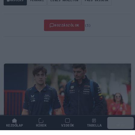
MÁSOLÁS
FERRARI
LEWIS HAMILTON
FRED VASSEUR
HOZZÁSZÓLOK
(1)
KEZDŐLAP
HÍREK
VIDEÓK
TABELLA
MENÜ