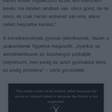
három ember foglalkozott ezzel, ami szerintem
kevés. Ha minden rendben van, nincs gond, de ha
nincs, és csak három embered van erre, akkor
nehéz helyzetbe kerülsz.”
A következmények gyorsan jelentkeznek, hiszen a
szakemberek figyelme megoszlik. „Ilyenkor az
aerodinamikusok az összhangot próbálják
helyrehozni, nem pedig az autót gyorsabbá tenni,
ez pedig probléma” – zárta gondolatát.
This
is
a
The media could not be loaded, either because the
modal
window.
server or network failed or because the format is not
supported.
Video
Player
is