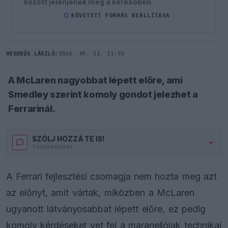
között jelenjenek meg a keresőben.
G
KÖVETETT FORRÁS BEÁLLÍTÁSA
HEGEDŰS LÁSZLÓ
/
2026. 05. 12. 11:55
A McLaren nagyobbat lépett előre, ami
Smedley szerint komoly gondot jelezhet a
Ferrarinál.
SZÓLJ HOZZÁ TE IS!
1 hozzászólás.
A Ferrari fejlesztési csomagja nem hozta meg azt
az előnyt, amit vártak, miközben a McLaren
ugyanott látványosabbat lépett előre, ez pedig
komoly kérdéseket vet fel a maranellóiak technikai