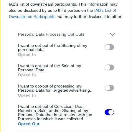
nyári szünetben a Forma–1-es
IAB’s list of downstream participants. This information may
pilótát
also be disclosed by us to third parties on the
IAB’s List of
Downstream Participants
that may further disclose it to other
third parties.
FORMA-1
Zéró kifogás az Alpine-nál, a
Please note that this website/app uses one or more Google
Personal Data Processing Opt Outs
McLaren és a Ferrari a
services and may gather and store information including but
célkeresztben
not limited to your visit or usage behaviour. You may click to
I want to opt-out of the Sharing of my
personal data.
grant or deny consent to Google and its third-party tags to
Opted In
use your data for below specified purposes in below Google
consent section.
I want to opt-out of the Sale of my
FORMA-1
Personal Data.
Óriási fordulat Lewis Hamilton
Opted In
jövőjével kapcsolatban
I want to opt-out of processing my
Personal Data for Targeted Advertising.
Opted In
A
Ferrari
helyzetének tétjét így írta le. „Ez teljes
I want to opt-out of Collection, Use,
Retention, Sale, and/or Sharing of my
mértékben lélekölő egy kicsit, mert technikai
Personal Data that Is Unrelated with the
Purposes for which it was collected.
oldalról indul az egész, és elindít egy negatív kört,
Opted Out
amit aztán szét kell szedni. Meg kell nézni, mit