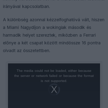
irányával kapcsolatban.
A különbség azonnal kézzelfoghatóvá vált, hiszen
a Miami Nagydíjon a wokingiak második és
harmadik helyet szereztek, miközben a Ferrari
előnye a két csapat között mindössze 16 pontra
olvadt az összetettben.
The media could not be loaded, either because
This
the server or network failed or because the format
is
is not supported.
Video
a
Player
is
loading.
modal
window.