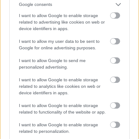
Google consents
hoztál, mi működik és mi nem” – mondta
I want to allow Google to enable storage
Smedley.
related to advertising like cookies on web or
device identifiers in apps.
A probléma szerinte akkor válik igazán súlyossá,
I want to allow my user data to be sent to
ha az adatok nem fedik egymást a valósággal.
Google for online advertising purposes.
„Ha nincs meg az összhang, vagyis a
I want to allow Google to send me
szélcsatorna és a szimuláció nem egyezik azzal,
personalized advertising.
ami a pályán történik, akkor vissza kell menni és
I want to allow Google to enable storage
mindent újra kell vizsgálni. Ez pedig visszafogja
related to analytics like cookies on web or
device identifiers in apps.
az összes fejlesztést, amit a szélcsatornában
végezhetnél” – tette hozzá.
I want to allow Google to enable storage
related to functionality of the website or app.
Az erőforrások elfolynak
I want to allow Google to enable storage
related to personalization.