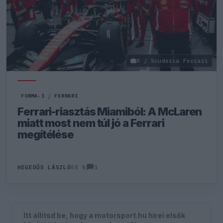
X / Scuderia Ferrari
FORMA-1
/
FERRARI
Ferrari-riasztás Miamiból: A McLaren
miatt most nem túl jó a Ferrari
megítélése
1
HEGEDŰS LÁSZLÓ
88 N
Itt állítsd be, hogy a motorsport.hu hírei elsők