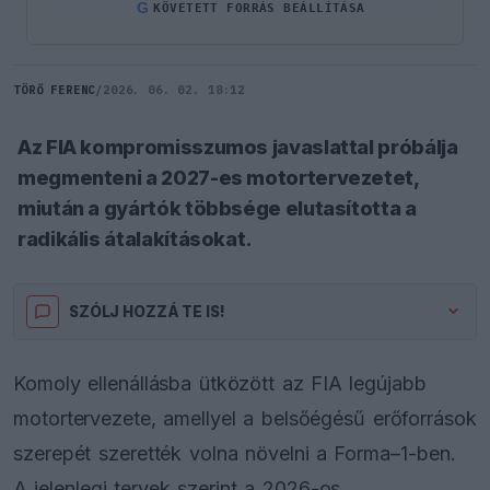
G
KÖVETETT FORRÁS BEÁLLÍTÁSA
TÖRŐ FERENC
/
2026. 06. 02. 18:12
Az FIA kompromisszumos javaslattal próbálja
megmenteni a 2027-es motortervezetet,
miután a gyártók többsége elutasította a
radikális átalakításokat.
SZÓLJ HOZZÁ TE IS!
Komoly ellenállásba ütközött az FIA legújabb
motortervezete, amellyel a belsőégésű erőforrások
szerepét szerették volna növelni a Forma–1-ben.
A jelenlegi tervek szerint a 2026-os