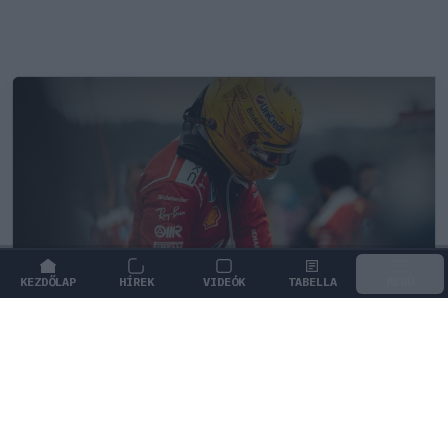
KEZDŐLAP
HÍREK
VIDEÓK
TABELLA
MENÜ
FORMA-1
/
FERRARI
Újra harcban a győzelemért – ez hoza
meg Lewis Hamilton feltámadását
A Le Mans-i legenda Tom Kristensen szerint az új