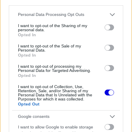
third parties.
Please note that this website/app uses one or more Google
Personal Data Processing Opt Outs
EZEKET IS AJÁNLJUK
services and may gather and store information including but
not limited to your visit or usage behaviour. You may click to
I want to opt-out of the Sharing of my
personal data.
grant or deny consent to Google and its third-party tags to
Opted In
FORMA-1
use your data for below specified purposes in below Google
Óriási fordulat Lewis Hamilton
consent section.
jövőjével kapcsolatban
I want to opt-out of the Sale of my
Personal Data.
Opted In
I want to opt-out of processing my
FORMA-1
Personal Data for Targeted Advertising.
Óriási átalakulás a Ferrarinál,
Opted In
miközben baljós árnyak vetülnek a
Holland Nagydíjra
I want to opt-out of Collection, Use,
Retention, Sale, and/or Sharing of my
Personal Data that Is Unrelated with the
Purposes for which it was collected.
Opted Out
FORMA-1
A Hondánál hisznek az áttörésben,
Google consents
teljesen új motorral érkeznek a
Holland Nagydíjra az Aston
I want to allow Google to enable storage
Martinnal