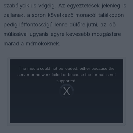
szabályciklus végéig. Az egyeztetések jelenleg is
zajlanak, a soron következő monacói találkozón
pedig létfontosságú lenne dűlőre jutni, az idő
múlásával ugyanis egyre kevesebb mozgástere
marad a mérnököknek.
This
is
a
The media could not be loaded, either because the
modal
window.
server or network failed or because the format is not
supported.
Video
Player
is
loading.