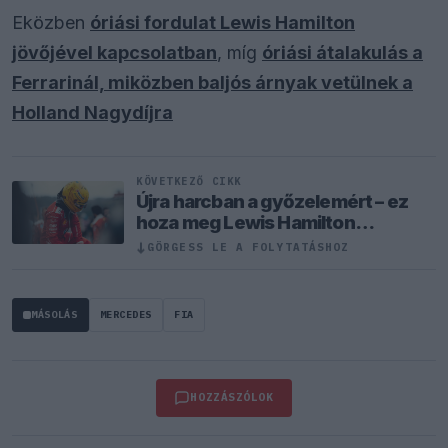
Eközben
óriási fordulat Lewis Hamilton
jövőjével kapcsolatban
, míg
óriási átalakulás a
Ferrarinál, miközben baljós árnyak vetülnek a
Holland Nagydíjra
KÖVETKEZŐ CIKK
Újra harcban a győzelemért – ez
hoza meg Lewis Hamilton
feltámadását
↓
GÖRGESS LE A FOLYTATÁSHOZ
MÁSOLÁS
MERCEDES
FIA
HOZZÁSZÓLOK