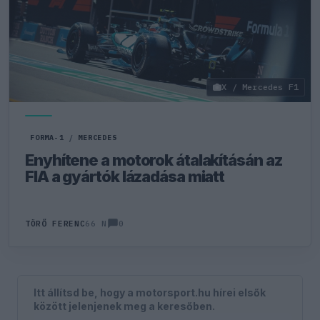
X / Mercedes F1
FORMA-1
/
MERCEDES
Enyhítene a motorok átalakításán az
FIA a gyártók lázadása miatt
0
TÖRŐ FERENC
66 N
Itt állítsd be, hogy a motorsport.hu hírei elsők
között jelenjenek meg a keresőben.