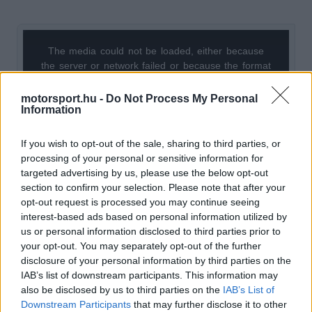
The media could not be loaded, either because
This
the server or network failed or because the format
is
is not supported.
Video
motorsport.hu -
Do Not Process My Personal
a
Player
Information
is
loading.
modal
window.
If you wish to opt-out of the sale, sharing to third parties, or
processing of your personal or sensitive information for
targeted advertising by us, please use the below opt-out
section to confirm your selection. Please note that after your
opt-out request is processed you may continue seeing
A
Mercedes
és a Red Bull támogatja a
interest-based ads based on personal information utilized by
us or personal information disclosed to third parties prior to
radikálisabb átalakítást, az Audi, a Honda és a
your opt-out. You may separately opt-out of the further
Ferrari nyíltan ellenzi azt. A Cadillac egyelőre
disclosure of your personal information by third parties on the
IAB’s list of downstream participants. This information may
tartózkodik, ám a háttérben inkább a nemmel
also be disclosed by us to third parties on the
IAB’s List of
szavazók táborát erősíti.
Downstream Participants
that may further disclose it to other