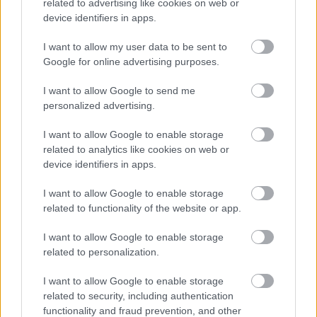
related to advertising like cookies on web or
device identifiers in apps.
Technikai és anyagi akadályok
I want to allow my user data to be sent to
Google for online advertising purposes.
A gyártók elutasító magatartása mögött nagyon is
I want to allow Google to send me
racionális érvek sorakoznak. A drasztikus
personalized advertising.
teljesítménynövelés miatt a hathengeres motorokat
I want to allow Google to enable storage
és a sebességváltókat is teljesen újra kellene
related to analytics like cookies on web or
tervezni, mivel ezeket az alkatrészeket a jelenlegi
device identifiers in apps.
terhelési határokra méretezték.
I want to allow Google to enable storage
related to functionality of the website or app.
A nagyobb teljesítmény megnövekedett
I want to allow Google to enable storage
üzemanyag-fogyasztással járna, emiatt a jelenlegi
related to personalization.
tankok mérete már nem lenne elegendő. A
I want to allow Google to enable storage
karosszéria átalakítása hatalmas feladatot
related to security, including authentication
functionality and fraud prevention, and other
jelentene a csapatok számára, alternatívaként