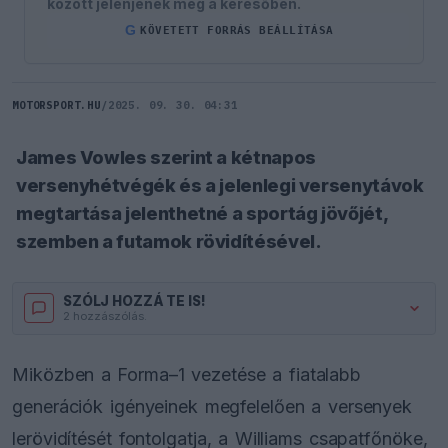
között jelenjenek meg a keresőben.
G
KÖVETETT FORRÁS BEÁLLÍTÁSA
MOTORSPORT.HU
/
2025. 09. 30. 04:31
James Vowles szerint a kétnapos
versenyhétvégék és a jelenlegi versenytávok
megtartása jelenthetné a sportág jövőjét,
szemben a futamok rövidítésével.
SZÓLJ HOZZÁ TE IS!
2 hozzászólás.
Miközben a Forma–1 vezetése a fiatalabb
generációk igényeinek megfelelően a versenyek
lerövidítését fontolgatja, a Williams csapatfőnöke,