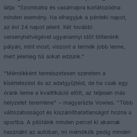
látja: "Szombatra és vasárnapra korlátozódna
minden esemény. Ha elhagyjuk a pénteki napot,
az évi 24 napot jelent. Két további
versenyhétvégével ugyanannyi időt töltenénk
pályán, mint most, viszont a termék jobb lenne,
mert jelenleg túl sokat edzünk."
"Mérnökként természetesen szeretem a
kísérletezést és az adatgyűjtést, de ha csak egy
óránk lenne a kvalifikáció előtt, az teljesen más
helyzetet teremtene" – magyarázta Vowles. "Több
változatosságot és kiszámíthatatlanságot hozna a
sportba. A pilótáink minden percet ki akarnak
használni az autóban, mi mérnökök pedig minden