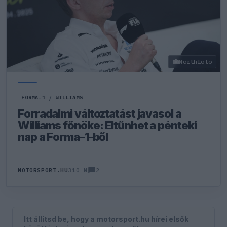
Northfoto
FORMA-1
/
WILLIAMS
Forradalmi változtatást javasol a
Williams főnöke: Eltűnhet a pénteki
nap a Forma–1-ből
2
MOTORSPORT.HU
310 N
Itt állítsd be, hogy a motorsport.hu hírei elsők