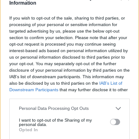
Information
versenyeket, vagy több sprintfutamot rendezzünk.
Bár az idősebb generációhoz tartozom, határozott
If you wish to opt-out of the sale, sharing to third parties, or
nemmel válaszolnék erre" – nyilatkozta Vowles a
processing of your personal or sensitive information for
targeted advertising by us, please use the below opt-out
Business of Sportnak, majd hozzátette, hogy a
section to confirm your selection. Please note that after your
termék pont olyan, amilyennek lennie kell.
opt-out request is processed you may continue seeing
interest-based ads based on personal information utilized by
us or personal information disclosed to third parties prior to
EZEKET IS AJÁNLJUK
your opt-out. You may separately opt-out of the further
disclosure of your personal information by third parties on the
IAB’s list of downstream participants. This information may
FORMA-1
also be disclosed by us to third parties on the
IAB’s List of
Meggondolta magát a McLaren
Downstream Participants
that may further disclose it to other
Max Verstappen átigazolásával
third parties.
kapcsolatban
Please note that this website/app uses one or more Google
Personal Data Processing Opt Outs
services and may gather and store information including but
not limited to your visit or usage behaviour. You may click to
I want to opt-out of the Sharing of my
FORMA-1
personal data.
grant or deny consent to Google and its third-party tags to
Jelentős összeget kér Alonso az
Opted In
use your data for below specified purposes in below Google
Aston Martintól a folytatásért