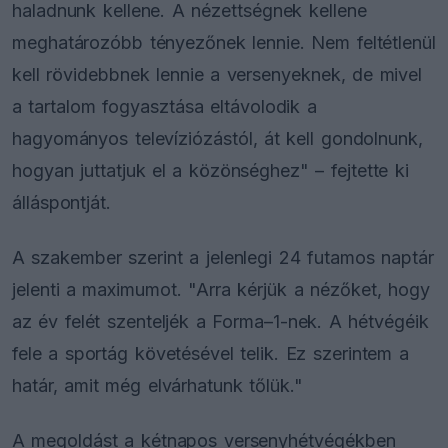
haladnunk kellene. A nézettségnek kellene
meghatározóbb tényezőnek lennie. Nem feltétlenül
kell rövidebbnek lennie a versenyeknek, de mivel
a tartalom fogyasztása eltávolodik a
hagyományos televíziózástól, át kell gondolnunk,
hogyan juttatjuk el a közönséghez" – fejtette ki
álláspontját.
A szakember szerint a jelenlegi 24 futamos naptár
jelenti a maximumot. "Arra kérjük a nézőket, hogy
az év felét szenteljék a Forma–1-nek. A hétvégéik
fele a sportág követésével telik. Ez szerintem a
határ, amit még elvárhatunk tőlük."
A megoldást a kétnapos versenyhétvégékben