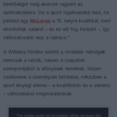
lehetőséget meg akarunk ragadni az
optimalizálásra. De a sport izgalmasabb lesz, ha
például egy
McLaren
a 15. helyre kvalifikál, mert
elrontottak valamit – és ez elő fog fordulni –, így
változatosabb lesz a rajtrács."
A Williams főnöke szerint a rövidebb hétvégék
nemcsak a nézők, hanem a csapatok
szempontjából is előnyösek lennének, hiszen
csökkenne a személyzet terhelése, miközben a
sport lényegi elemei – a kvalifikáció és a verseny
– változatlanul megmaradnának.
This
is
a
The media could not be loaded, either because the
modal