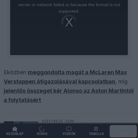
window.
server or network failed or because the format is not
supported.
Video
Player
is
loading.
Eközben
meggondolta magát a McLaren Max
Verstappen átigazolásával kapcsolatban
, míg
jelentős összeget kér Alonso az Aston Martintól
a folytatásért
KÖVETKEZŐ CIKK
Sergio Perez válthatja Carlos
Sainzot a Williamsnél
KEZDŐLAP
HÍREK
VIDEÓK
TABELLA
MENÜ