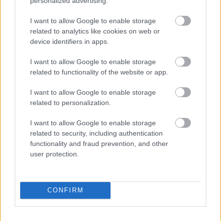
personalized advertising.
I want to allow Google to enable storage
related to analytics like cookies on web or
device identifiers in apps.
I want to allow Google to enable storage
related to functionality of the website or app.
I want to allow Google to enable storage
related to personalization.
I want to allow Google to enable storage
related to security, including authentication
Álláspontját a Holland Nagydíj példájával
functionality and fraud prevention, and other
user protection.
támasztotta alá. "Alex Albon remekül
megfogalmazta: folyamatosan azt látta, hogy a
körülötte lévők kicsúsznak. Teljesen
CONFIRM
kiszámíthatatlan volt, mi történik a rajttól a célig,
de végig kellett nézni másfél órát, hogy