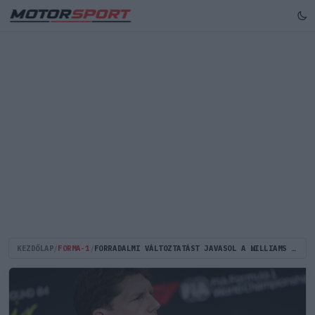
KEZDŐLAP
/
FORMA-1
/
FORRADALMI VÁLTOZTATÁST JAVASOL A WILLIAMS FŐNÖKE: ELTŰNHET A PÉNTEKI NAP A FORMA–1-BŐL