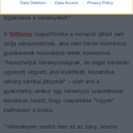
Data Deletion
Data Access
Privacy Policy
megtudjuk a végeredményt. Ez teszi igazán
izgalmassá a versenyeket."
A
Williams
csapatfőnöke a monacói újítást sem
tartja célravezetőnek, ahol idén három különböző
gumikeverék használatát tették kötelezővé.
"Nevezhetjük látványosságnak, de végül mindenki
ugyanott végzett, ahol kvalifikált, leszámítva
néhány taktikai játszmát" – utalt arra a
gyakorlatra, amikor egy versenyző szándékosan
lassabban haladt, hogy csapattársa "ingyen"
kiállhasson a boxba.
"Véleményem szerint nem ez az irány, amerre