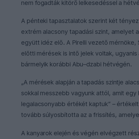
nem fogadták kitörő lelkesedéssel a hétvé
A pénteki tapasztalatok szerint két ténye
extrém alacsony tapadási szint, amelyet a 
együtt idéz elő. A Pirelli vezető mérnök
előtti mérések is intő jelek voltak, ugyan
bármelyik korábbi Abu–dzabi hétvégén.
„A mérések alapján a tapadás szintje ala
sokkal messzebb vagyunk attól, amit egy 
legalacsonyabb értékét kaptuk” – értékelt,
tovább súlyosbította az a frissítés, amelye
A kanyarok elején és végén elvégzett rés