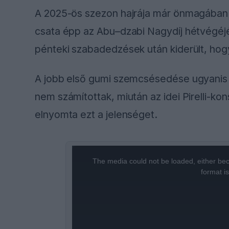
A 2025-ös szezon hajrája már önmagában fes
csata épp az Abu–dzabi Nagydíj hétvégéjén
pénteki szabadedzések után kiderült, hogy
A jobb első gumi szemcsésedése ugyanis 
nem számítottak, miután az idei Pirelli-k
elnyomta ezt a jelenséget.
This
The media could not be loaded, either bec
is
format i
a
modal
window.