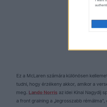
authenti
Ez a McLaren számára különösen kellemet
tudni, hogy érzékeny akkor, amikor a vers
meg.
Lando Norris
az idei Kínai Nagydíj 
a front graining a „legrosszabb rémálma”