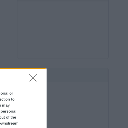
HIRDETÉS
sonal or
ection to
ou may
 personal
out of the
 downstream