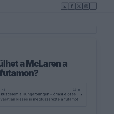
lhet a McLaren a
 futamon?
11 n
D KI
 küzdelem a Hungaroringen – óriási előzés
 váratlan kiesés is megfűszerezte a futamot