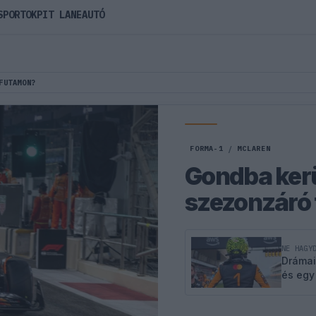
SPORTOK
PIT LANE
AUTÓ
FUTAMON?
FORMA-1
/
MCLAREN
Gondba kerü
szezonzáró
NE HAGY
Drámai
és egy