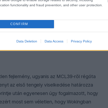
cation functionality and fraud prevention, and other user protection.
CONFIRM
Data Deletion
Data Access
Privacy Policy
len fejlemény, ugyanis az MCL39-ről régóta
enyt az első tengely viselkedése határozza
sprintje után egyenesen úgy fogalmazott, hogy
, ezért most sem véletlen, hogy Wokingban