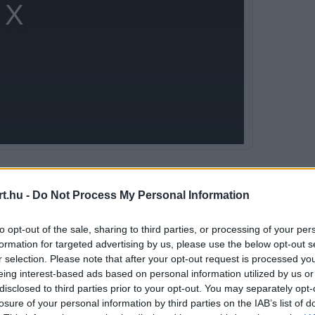
y a pálya aszfaltja most sokkal kevesebb
t.hu -
Do Not Process My Personal Information
 jobban csúsznak, ami gyorsítja a
to opt-out of the sale, sharing to third parties, or processing of your per
t felmerült, hogy a korábban kézenfekvőnek
formation for targeted advertising by us, please use the below opt-out s
tos, hogy tartható.
r selection. Please note that after your opt-out request is processed y
eing interest-based ads based on personal information utilized by us or
disclosed to third parties prior to your opt-out. You may separately opt-
losure of your personal information by third parties on the IAB’s list of