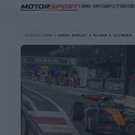
FORMA-1
MOTOGP
F2/F3
MOTOR
KEZDŐLAP
/
FORMA-1
/
GONDBA KERÜLHET A MCLAREN A SZEZONZÁRÓ 