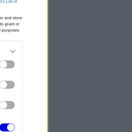
B’s List of
er and store
to grant or
ed purposes