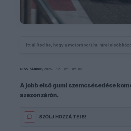
Itt állítsd be, hogy a motorsport.hu hírei elsők kö
KISS SÁNDOR
/
2025. 12. 07. 07:02
A jobb első gumi szemcsésedése komoly
szezonzárón.
SZÓLJ HOZZÁ TE IS!