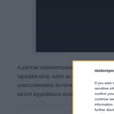
A pénteki adatelemzések arra utaltak, hog
motorspor
tapadást kínál, ezért az autók a kelleténél
If you wish 
szemcsésedést és növeli a kopást. Emiat
sensitive in
tartott egykiállásos stratégia már nem biz
confirm you
continue se
information 
further disc