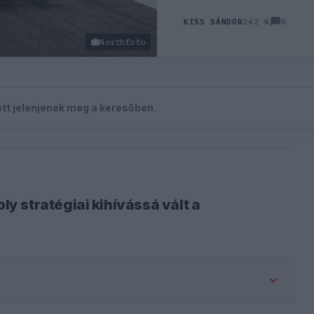
0
KISS SÁNDOR
242 N
Northfoto
zött jelenjenek meg a keresőben.
 stratégiai kihívássá vált a