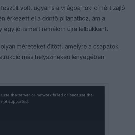
zült volt, ugyanis a világbajnoki címért zajló
 érkezett el a döntő pillanathoz, ám a
 egy jól ismert rémálom újra felbukkant.
olyan méreteket öltött, amelyre a csapatok
onstrukció más helyszíneken lényegében
ause the server or network failed or because the
s not supported.