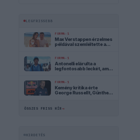
LEGFRISSEBB
FORMA-1
Max Verstappen érzelmes
példával szemléltette a
család fontosságát
FORMA-1
Antonelli elárulta a
legfontosabb leckét, amit
Hamiltontól és
Verstappentől tanult
FORMA-1
Kemény kritika érte
George Russellt, Günther
Steiner szerint mintha egy
Cadillacben ülne
→
ÖSSZES FRISS HÍR
HIRDETÉS