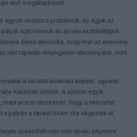
ge első megállapításait.
ző együtt okozza a problémát. Az egyik az
pályát sújtó homok és az idei aszfaltállapot
e, Simone Berra elmondta, hogy már az esemény
is az idei tapadás lényegesen alacsonyabb, mint
csonyabb a korábbi évekhez képest, ugyanis
hete Katarban láttunk. A szezon egyik
 majd arra is rámutatott, hogy a helyzetet
t a pályán a tavalyi futam óta végeztek el.
zleges újraaszfaltozás más típusú bitument