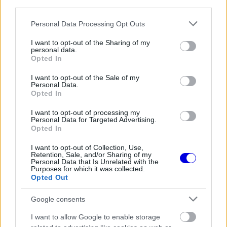
third parties.
új nevet kap: TGR Haas Driver Development
Please note that this website/app uses one or more Google
Personal Data Processing Opt Outs
Programként működik tovább.
services and may gather and store information including but
not limited to your visit or usage behaviour. You may click to
I want to opt-out of the Sharing of my
personal data.
grant or deny consent to Google and its third-party tags to
Opted In
EZEKET IS AJÁNLJUK
use your data for below specified purposes in below Google
consent section.
I want to opt-out of the Sale of my
Personal Data.
Opted In
FORMA-1
Óriási fordulat Lewis Hamilton
I want to opt-out of processing my
jövőjével kapcsolatban
Personal Data for Targeted Advertising.
Opted In
I want to opt-out of Collection, Use,
Retention, Sale, and/or Sharing of my
Personal Data that Is Unrelated with the
FORMA-1
Purposes for which it was collected.
Lando Norris meglepő vallomást
Opted Out
tett a gyermekkori szenvedélyéről
Google consents
I want to allow Google to enable storage
FORMA-1