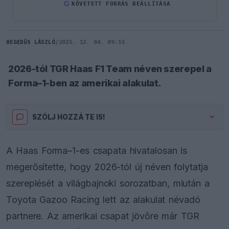
G
KÖVETETT FORRÁS BEÁLLÍTÁSA
HEGEDŰS LÁSZLÓ
/
2025. 12. 04. 09:15
2026-tól TGR Haas F1 Team néven szerepel a
Forma–1-ben az amerikai alakulat.
SZÓLJ HOZZÁ TE IS!
A Haas Forma–1-es csapata hivatalosan is
megerősítette, hogy 2026-tól új néven folytatja
szereplését a világbajnoki sorozatban, miután a
Toyota Gazoo Racing lett az alakulat névadó
partnere. Az amerikai csapat jövőre már TGR