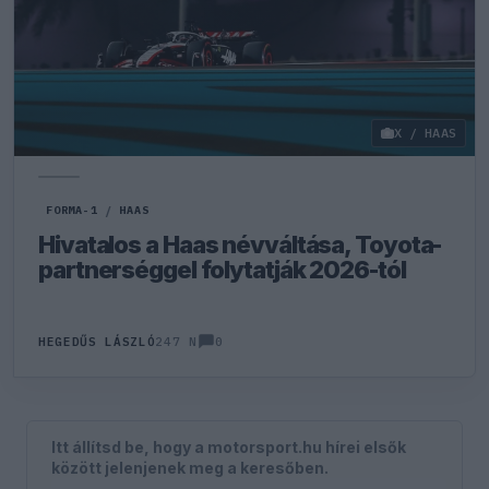
X / HAAS
FORMA-1
/
HAAS
Hivatalos a Haas névváltása, Toyota-
partnerséggel folytatják 2026-tól
0
HEGEDŰS LÁSZLÓ
247 N
Itt állítsd be, hogy a motorsport.hu hírei elsők
között jelenjenek meg a keresőben.