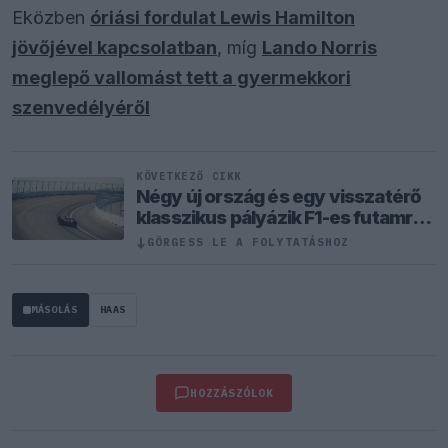
Eközben
óriási fordulat Lewis Hamilton
jövőjével kapcsolatban
, míg
Lando Norris
meglepő vallomást tett a gyermekkori
szenvedélyéről
KÖVETKEZŐ CIKK
Négy új ország és egy visszatérő
klasszikus pályázik F1-es futamra
2028-tól
↓
GÖRGESS LE A FOLYTATÁSHOZ
MÁSOLÁS
HAAS
HOZZÁSZÓLOK