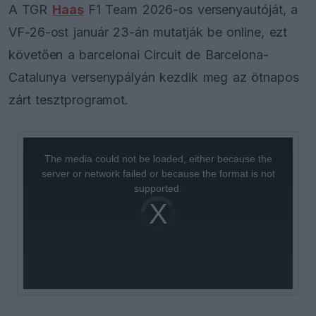
A TGR
Haas
F1 Team 2026-os versenyautóját, a
VF-26-ost január 23-án mutatják be online, ezt
követően a barcelonai Circuit de Barcelona-
Catalunya versenypályán kezdik meg az ötnapos
zárt tesztprogramot.
This
is
a
The media could not be loaded, either because the
modal
window.
server or network failed or because the format is not
supported.
Video
Player
is
loading.