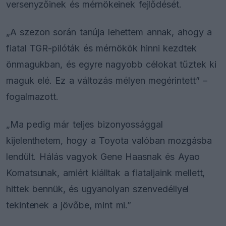
versenyzőinek és mérnökeinek fejlődését.
„A szezon során tanúja lehettem annak, ahogy a
fiatal TGR-pilóták és mérnökök hinni kezdtek
önmagukban, és egyre nagyobb célokat tűztek ki
maguk elé. Ez a változás mélyen megérintett” –
fogalmazott.
„Ma pedig már teljes bizonyossággal
kijelenthetem, hogy a Toyota valóban mozgásba
lendült. Hálás vagyok Gene Haasnak és Ayao
Komatsunak, amiért kiálltak a fiataljaink mellett,
hittek bennük, és ugyanolyan szenvedéllyel
tekintenek a jövőbe, mint mi.”