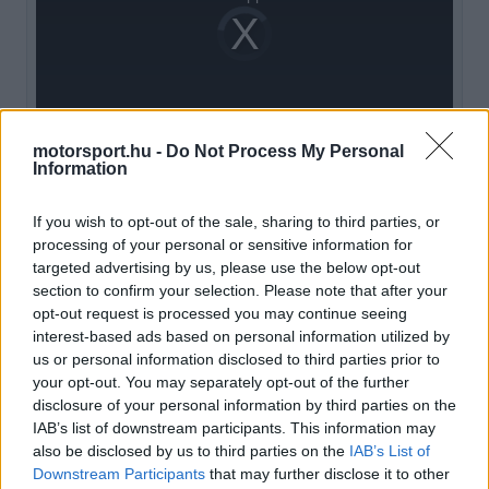
Video
a
Player
is
loading.
modal
window.
motorsport.hu -
Do Not Process My Personal
Information
Az együttműködés egyik fontos pillére a TPC-
If you wish to opt-out of the sale, sharing to third parties, or
program (korábbi autókkal történő teszt), amely
processing of your personal or sensitive information for
targeted advertising by us, please use the below opt-out
során a Toyota támogatásával több japán
section to confirm your selection. Please note that after your
versenyző is lehetőséget kapott egy korábbi
opt-out request is processed you may continue seeing
interest-based ads based on personal information utilized by
Haas-modell tesztelésére. A 2025-ös szezonban
us or personal information disclosed to third parties prior to
összesen 14 napnyi tesztidőt teljesítettek a VF-
your opt-out. You may separately opt-out of the further
disclosure of your personal information by third parties on the
23-as autóval, többek között Rjó Hirakava,
IAB’s list of downstream participants. This information may
Ritomo Mijata, So Cuboi és Kamui Kobajasi
also be disclosed by us to third parties on the
IAB’s List of
Downstream Participants
that may further disclose it to other
részvételével. A program 2026-tól hivatalosan is