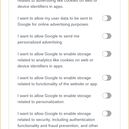
related to advertising like cookies on web or
A Hondánál hisznek az áttörésben,
device identifiers in apps.
teljesen új motorral érkeznek a
Holland Nagydíjra az Aston
I want to allow my user data to be sent to
Martinnal
Google for online advertising purposes.
I want to allow Google to send me
A csapatfőnök, Ajao Komatsu örömmel beszélt a
personalized advertising.
névváltásról és a partnerség elmélyítéséről.
I want to allow Google to enable storage
„Megtiszteltetés számunkra, hogy a TGR-rel való
related to analytics like cookies on web or
kapcsolatunk mostantól névadó együttműködés
device identifiers in apps.
formájában is megvalósul. Az eddigi közös munka
I want to allow Google to enable storage
minden várakozásunkat felülmúlta” – mondta,
related to functionality of the website or app.
majd kitért a közös tesztprogramra is, amelyet a
I want to allow Google to enable storage
2025-ös év során sikeresen lebonyolítottak.
related to personalization.
I want to allow Google to enable storage
„De a háttérben ennél sokkal több is történt: a
related to security, including authentication
functionality and fraud prevention, and other
2026-os szezonra már zajlik a szimulátorunk