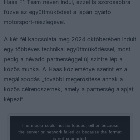
Haas F1 Team néven indul, ezzel is szorosabbra
fűzve az együttműködést a japán gyártó
motorsport-részlegével.
A két fél kapcsolata még 2024 októberében indult
egy többéves technikai együttműködéssel, most
pedig a névadó partnerséggel új szintre lép a
közös munka. A Haas közleménye szerint ez a
megállapodás „további megerősítése annak a
közös célrendszernek, amely a partnerség alapját
képezi”.
The media could not be loaded, either because
This
the server or network failed or because the format
is
is not supported.