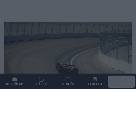
KEZDŐLAP
HÍREK
VIDEÓK
TABELLA
MENÜ
FORMA-1
/
MERCEDES
Négy új ország és egy visszatérő
klasszikus pályázik F1-es futamra
2028-tól
Több kontinensen is tárgyalásokat folytat a Forma–1 a