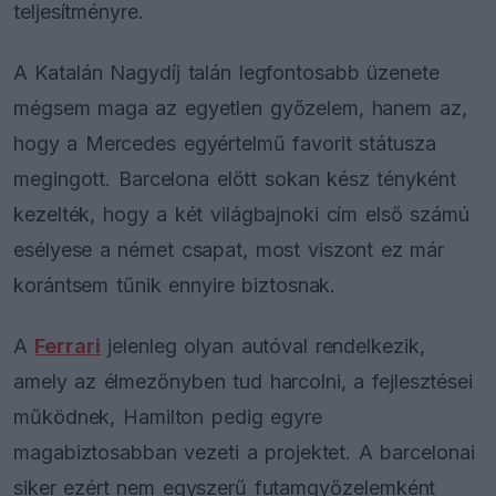
teljesítményre.
A Katalán Nagydíj talán legfontosabb üzenete
mégsem maga az egyetlen győzelem, hanem az,
hogy a Mercedes egyértelmű favorit státusza
megingott. Barcelona előtt sokan kész tényként
kezelték, hogy a két világbajnoki cím első számú
esélyese a német csapat, most viszont ez már
korántsem tűnik ennyire biztosnak.
A
Ferrari
jelenleg olyan autóval rendelkezik,
amely az élmezőnyben tud harcolni, a fejlesztései
működnek, Hamilton pedig egyre
magabiztosabban vezeti a projektet. A barcelonai
siker ezért nem egyszerű futamgyőzelemként