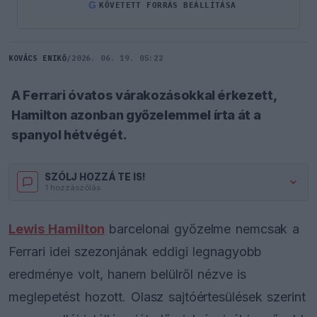
G
KÖVETETT FORRÁS BEÁLLÍTÁSA
KOVÁCS ENIKŐ
/
2026. 06. 19. 05:22
A Ferrari óvatos várakozásokkal érkezett,
Hamilton azonban győzelemmel írta át a
spanyol hétvégét.
SZÓLJ HOZZÁ TE IS!
1 hozzászólás.
Lewis Hamilton
barcelonai győzelme nemcsak a
Ferrari idei szezonjának eddigi legnagyobb
eredménye volt, hanem belülről nézve is
meglepetést hozott. Olasz sajtóértesülések szerint