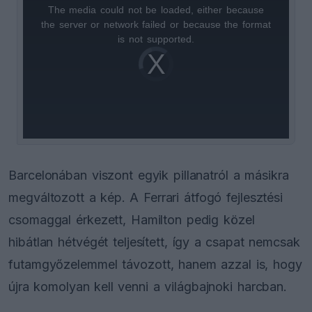
The media could not be loaded, either because
This
the server or network failed or because the format
is
is not supported.
Video
a
Player
is
loading.
modal
window.
Barcelonában viszont egyik pillanatról a másikra
megváltozott a kép. A Ferrari átfogó fejlesztési
csomaggal érkezett, Hamilton pedig közel
hibátlan hétvégét teljesített, így a csapat nemcsak
futamgyőzelemmel távozott, hanem azzal is, hogy
újra komolyan kell venni a világbajnoki harcban.