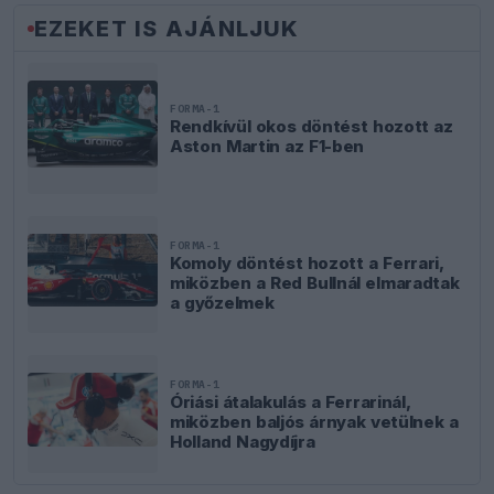
EZEKET IS AJÁNLJUK
FORMA-1
Rendkívül okos döntést hozott az
Aston Martin az F1-ben
FORMA-1
Komoly döntést hozott a Ferrari,
miközben a Red Bullnál elmaradtak
a győzelmek
FORMA-1
Óriási átalakulás a Ferrarinál,
miközben baljós árnyak vetülnek a
Holland Nagydíjra