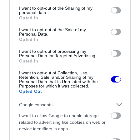
services and may gather and store information including but
Hamilton erre az egyik legerősebb időmérőjével
not limited to your visit or usage behaviour. You may click to
I want to opt-out of the Sharing of my
personal data.
válaszolt az utóbbi időből. Az első sorba vitte a
grant or deny consent to Google and its third-party tags to
Opted In
use your data for below specified purposes in below Google
Ferrarit, és mindössze 0,064 másodperccel
consent section.
I want to opt-out of the Sale of my
Personal Data.
maradt el Russell pole-idejétől, ráadásul ő lett az
Opted In
első az idei szezonban, aki azonos körülmények
I want to opt-out of processing my
között meg tudta előzni Antonellit.
Personal Data for Targeted Advertising.
Opted In
A teljesítmény azért is volt erős, mert a brit
I want to opt-out of Collection, Use,
Retention, Sale, and/or Sharing of my
Personal Data that Is Unrelated with the
felkészülése nem a megszokott mederben zajlott.
Purposes for which it was collected.
Opted Out
A harmadik szabadedzés után rövid időre
elhagyta a pályát, majd felfrissülve tért vissza az
Google consents
időmérőre, és a döntés végül kifizetődőnek
I want to allow Google to enable storage
bizonyult.
related to advertising like cookies on web or
device identifiers in apps.
A Ferrari ráadásul úgy került ilyen helyzetbe, hogy