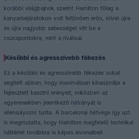
korábbi világbajnok szerint Hamilton főleg a
kanyarbejáratokon volt feltűnően erős, mivel újra
és újra nagyobb sebességet vitt be a
csúcspontokra, mint a riválisai.
Későbbi és agresszívebb fékezés
Ez a későbbi és agresszívebb fékezés sokat
segített abban, hogy maximálisan kihasználja a
fejlesztett kasztni erényeit, miközben az
egyenesekben jelentkező hátrányát is
ellensúlyozni tudta. A barcelonai hétvége így azt
is megmutatta, hogy Hamilton megfelelő technikai
háttérrel továbbra is képes élvonalbeli