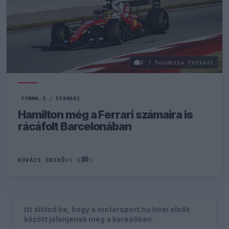
X / Scuderia Ferrari
FORMA-1
/
FERRARI
Hamilton még a Ferrari számaira is
rácáfolt Barcelonában
1
KOVÁCS ENIKŐ
49 N
Itt állítsd be, hogy a motorsport.hu hírei elsők
között jelenjenek meg a keresőben.