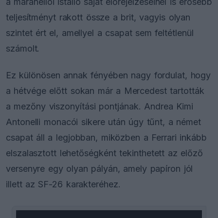
a maranellói istálló saját előrejelzéseinél is erősebb
teljesítményt rakott össze a brit, vagyis olyan
szintet ért el, amellyel a csapat sem feltétlenül
számolt.
Ez különösen annak fényében nagy fordulat, hogy
a hétvége előtt sokan már a Mercedest tartották
a mezőny viszonyítási pontjának. Andrea Kimi
Antonelli monacói sikere után úgy tűnt, a német
csapat áll a legjobban, miközben a Ferrari inkább
elszalasztott lehetőségként tekinthetett az előző
versenyre egy olyan pályán, amely papíron jól
illett az SF-26 karakteréhez.