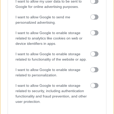
I want to allow my user data to be sent to
Google for online advertising purposes.
motorerőben továbbra sem számít a legerősebbek
közé. A csapat belsőégésű erőforrását továbbra
I want to allow Google to send me
personalized advertising.
is a
Mercedes
és a Red Bull mögé sorolják, a
jelenlegi becslések szerint pedig a maranellói
I want to allow Google to enable storage
related to analytics like cookies on web or
csomag még mindig négy-hat százalékkal
device identifiers in apps.
elmaradhat a rajtrács legerősebb motorjaitól.
I want to allow Google to enable storage
related to functionality of the website or app.
Látszott is Barcelonában
I want to allow Google to enable storage
related to personalization.
Ez Barcelonában is jól látszott. A telemetria
szerint Hamilton szinte minden egyenesben időt
I want to allow Google to enable storage
related to security, including authentication
veszített Russellhez képest, mivel a Ferrari sem
functionality and fraud prevention, and other
energia-leadásban, sem végsebesség közeli
user protection.
gyorsulásban nem tudta ugyanazt a szintet hozni,