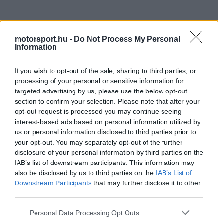
motorsport.hu -
Do Not Process My Personal
Information
Többet hozott ki az autóból, mint amit
vártak
If you wish to opt-out of the sale, sharing to third parties, or
processing of your personal or sensitive information for
A Ferrari az új elemekben bízott, a saját
targeted advertising by us, please use the below opt-out
section to confirm your selection. Please note that after your
szimulációi mégis visszafogottabb képet mutattak.
opt-out request is processed you may continue seeing
Az olasz beszámolók szerint a harmadik
interest-based ads based on personal information utilized by
us or personal information disclosed to third parties prior to
szabadedzés adatai alapján a csapat úgy
your opt-out. You may separately opt-out of the further
kalkulált, hogy egy körön továbbra is két-három
disclosure of your personal information by third parties on the
IAB’s list of downstream participants. This information may
tizedmásodperc lehet a hátránya a Mercedeshez
also be disclosed by us to third parties on the
IAB’s List of
képest, ezért a pole-ra inkább George Russellt és
Downstream Participants
that may further disclose it to other
third parties.
Antonellit tartották esélyesnek.
Please note that this website/app uses one or more Google
Personal Data Processing Opt Outs