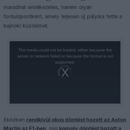
maradhat emlékezetes, hanem olyan
fordulópontként, amely teljesen új pályára tette a
bajnoki küzdelmet.
This
is
a
The media could not be loaded, either because the
modal
window.
server or network failed or because the format is not
supported.
Video
Player
is
loading.
Eközben
rendkívül okos döntést hozott az Aston
Martin az F1-ben
, míg
komoly döntést hozott a