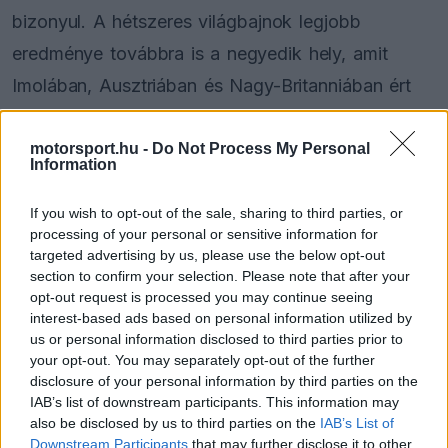
bizonyul. A hétszeres világbajnok legjobb
eredménye továbbra is a negyedik hely, amit
Imolában, Ausztriában és Nagy-Britanniában ért
el.
motorsport.hu -
Do Not Process My Personal
Information
Hamilton az elmúlt öt versenyen egyszer sem
végzett a hatodik helynél előrébb, Bakuban pedig
If you wish to opt-out of the sale, sharing to third parties, or
processing of your personal or sensitive information for
36,310 másodperccel maradt le a győztes,
targeted advertising by us, please use the below opt-out
négyszeres világbajnok Max Verstappen mögött.
section to confirm your selection. Please note that after your
opt-out request is processed you may continue seeing
A stevenage-i pilóta jelenleg a hatodik az egyéni
interest-based ads based on personal information utilized by
bajnokságban 121 ponttal, ami 44 pontos
us or personal information disclosed to third parties prior to
your opt-out. You may separately opt-out of the further
lemaradást jelent csapattársa,
Charles Leclerc
disclosure of your personal information by third parties on the
mögött.
IAB’s list of downstream participants. This information may
also be disclosed by us to third parties on the
IAB’s List of
Downstream Participants
that may further disclose it to other