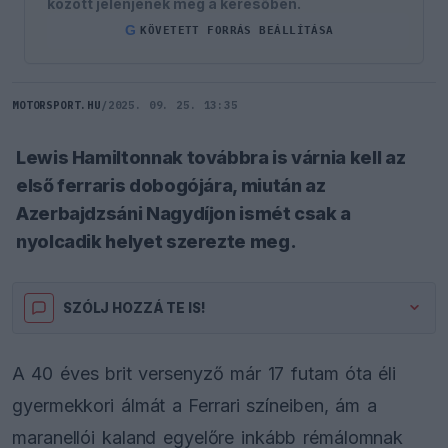
között jelenjenek meg a keresőben.
G
KÖVETETT FORRÁS BEÁLLÍTÁSA
MOTORSPORT.HU
/
2025. 09. 25. 13:35
Lewis Hamiltonnak továbbra is várnia kell az
első ferraris dobogójára, miután az
Azerbajdzsáni Nagydíjon ismét csak a
nyolcadik helyet szerezte meg.
SZÓLJ HOZZÁ TE IS!
A 40 éves brit versenyző már 17 futam óta éli
gyermekkori álmát a Ferrari színeiben, ám a
maranellói kaland egyelőre inkább rémálomnak