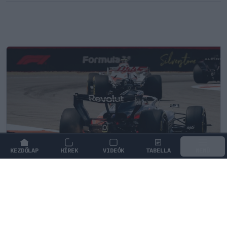
KEZDŐLAP
HÍREK
VIDEÓK
TABELLA
MENÜ
FORMA-1
/
AUDI
Az időmérőkön szárnyal az Audi, de a
rajtoknál súlyos hibák hátráltatják a
csapatot