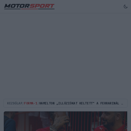
KEZDŐLAP
/
FORMA-1
/
HAMILTON „ILLÚZIÓKAT KELTETT" A FERRARINÁL AZ AZERBAJDZSÁNI NAGYDÍJ ELŐTT