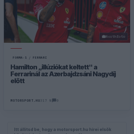
Northfoto
FORMA-1
/
FERRARI
Hamilton „illúziókat keltett" a
Ferrarinál az Azerbajdzsáni Nagydíj
előtt
0
MOTORSPORT.HU
317 N
Itt állítsd be, hogy a motorsport.hu hírei elsők