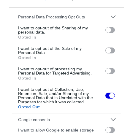
third parties.
The media could not be loaded, either because
This
Please note that this website/app uses one or more Google
the server or network failed or because the format
Personal Data Processing Opt Outs
is
services and may gather and store information including but
is not supported.
not limited to your visit or usage behaviour. You may click to
I want to opt-out of the Sharing of my
Video
a
Player
personal data.
grant or deny consent to Google and its third-party tags to
is
Opted In
loading.
modal
use your data for below specified purposes in below Google
consent section.
I want to opt-out of the Sale of my
window.
Personal Data.
Opted In
I want to opt-out of processing my
Personal Data for Targeted Advertising.
Opted In
Az olasz Autosprint információi szerint Hamilton
„megemelte" a Ferrari várakozásait az
I want to opt-out of Collection, Use,
Retention, Sale, and/or Sharing of my
Personal Data that Is Unrelated with the
azerbajdzsáni hétvégére, amikor a második
Purposes for which it was collected.
Opted Out
szabadedzésen az élen végezett. Az 1:41.293-as
idejével mindössze 0,074 másodperccel előzte
Google consents
meg Leclerc-t, míg a
Mercedes
pilótája, George
I want to allow Google to enable storage