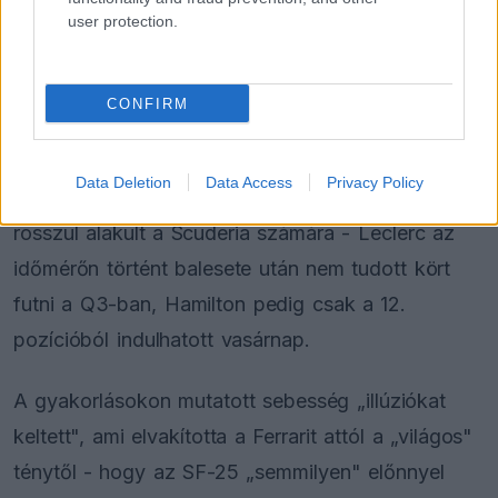
Radikális ötlettel állt elő a korábbi
user protection.
F1-es fenegyerek
CONFIRM
Leclerc az első szabadedzésen a harmadik,
Hamilton a harmadik tréningen a negyedik
Data Deletion
Data Access
Privacy Policy
leggyorsabb kört futotta. A hétvége azonban
rosszul alakult a Scuderia számára - Leclerc az
időmérőn történt balesete után nem tudott kört
futni a Q3-ban, Hamilton pedig csak a 12.
pozícióból indulhatott vasárnap.
A gyakorlásokon mutatott sebesség „illúziókat
keltett", ami elvakította a Ferrarit attól a „világos"
ténytől - hogy az SF-25 „semmilyen" előnnyel