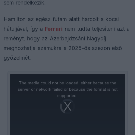
sem rendelkezik.
Hamilton az egész futam alatt harcolt a kocsi
hátuljával, így a
Ferrari
nem tudta teljesíteni azt a
reményt, hogy az Azerbajdzsáni Nagydíj
meghozhatja számukra a 2025-ös szezon első
győzelmét.
This
is
a
The media could not be loaded, either because the
modal
window.
server or network failed or because the format is not
supported.
Video
Player
is
loading.