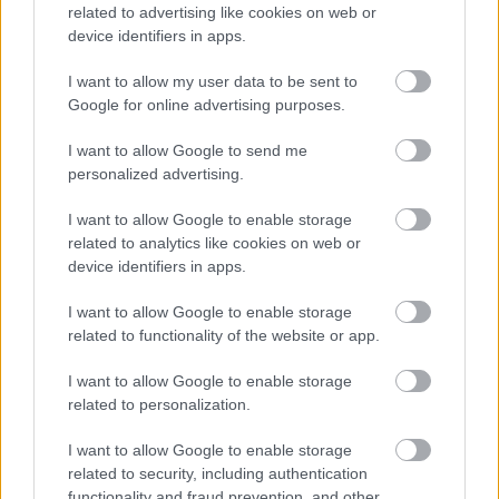
related to advertising like cookies on web or
Russell 0,477 másodperces hátrányban követte
device identifiers in apps.
őket.
I want to allow my user data to be sent to
Google for online advertising purposes.
EZEKET IS AJÁNLJUK
I want to allow Google to send me
personalized advertising.
FORMA-1
Újra harcban a győzelemért – ez
I want to allow Google to enable storage
hozza meg Lewis Hamilton
feltámadását
related to analytics like cookies on web or
device identifiers in apps.
I want to allow Google to enable storage
related to functionality of the website or app.
FORMA-1
Francia hatalomátvételről
suttognak a Red Bullnál
I want to allow Google to enable storage
related to personalization.
I want to allow Google to enable storage
related to security, including authentication
FORMA-1
functionality and fraud prevention, and other