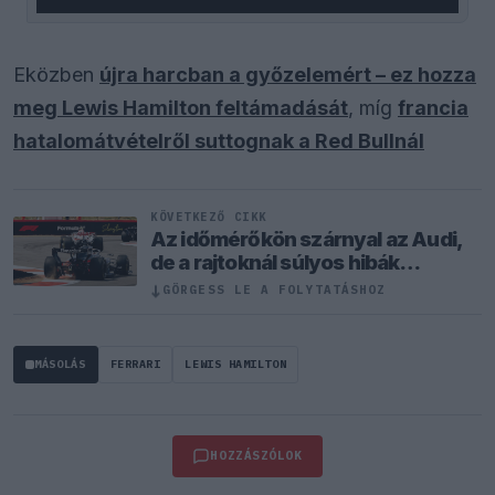
Eközben
újra harcban a győzelemért – ez hozza
meg Lewis Hamilton feltámadását
, míg
francia
hatalomátvételről suttognak a Red Bullnál
KÖVETKEZŐ CIKK
Az időmérőkön szárnyal az Audi,
de a rajtoknál súlyos hibák
hátráltatják a csapatot
↓
GÖRGESS LE A FOLYTATÁSHOZ
MÁSOLÁS
FERRARI
LEWIS HAMILTON
HOZZÁSZÓLOK