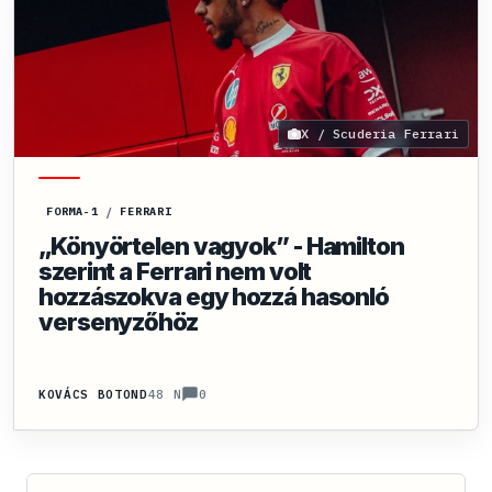
X / Scuderia Ferrari
FORMA-1
/
FERRARI
„Könyörtelen vagyok” - Hamilton
szerint a Ferrari nem volt
hozzászokva egy hozzá hasonló
versenyzőhöz
0
KOVÁCS BOTOND
48 N