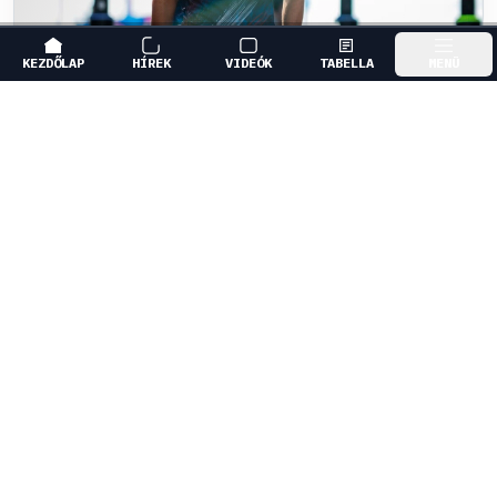
KEZDŐLAP
HÍREK
VIDEÓK
TABELLA
MENÜ
FORMA-1
/
WILLIAMS
Sainz visszatérne a Red Bullhoz, ahol
a győzelemért harcolhatna
Carlos Sainz a Williams gyengélkedése miatt már a
2027-es opcióit mérlegeli, és a Red Bullhoz térne
vissza.
0
KOVÁCS ENIKŐ
15 P
KÖVETKEZŐ FUTAM
Holland Nagydíj
Zandvoort Circuit