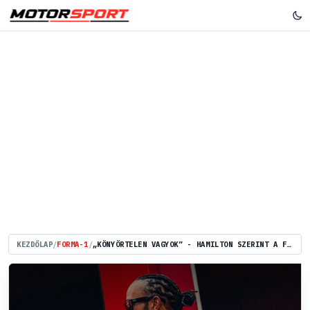
KEZDŐLAP
/
FORMA-1
/
„KÖNYÖRTELEN VAGYOK” - HAMILTON SZERINT A FERRARI NEM VOLT HOZZÁSZOKVA EGY HOZZÁ HASONLÓ VERSENYZŐHÖZ