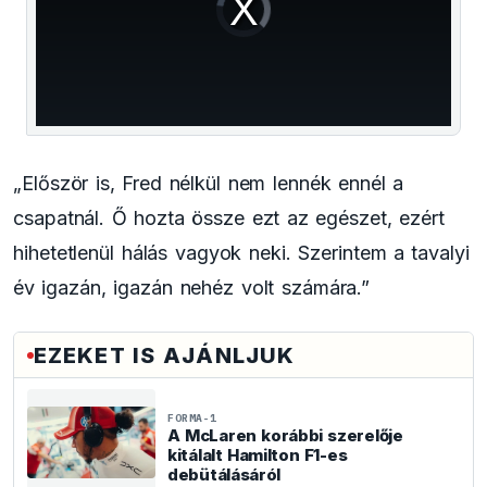
a
Player
is
loading.
modal
window.
„Először is, Fred nélkül nem lennék ennél a
csapatnál. Ő hozta össze ezt az egészet, ezért
hihetetlenül hálás vagyok neki. Szerintem a tavalyi
év igazán, igazán nehéz volt számára.”
EZEKET IS AJÁNLJUK
FORMA-1
A McLaren korábbi szerelője
kitálalt Hamilton F1-es
debütálásáról