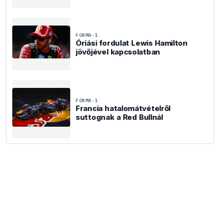
FORMA-1
Óriási fordulat Lewis Hamilton
jövőjével kapcsolatban
FORMA-1
Francia hatalomátvételről
suttognak a Red Bullnál