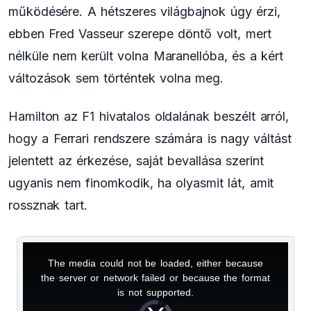
működésére. A hétszeres világbajnok úgy érzi,
ebben Fred Vasseur szerepe döntő volt, mert
nélküle nem került volna Maranellóba, és a kért
változások sem történtek volna meg.
Hamilton az F1 hivatalos oldalának beszélt arról,
hogy a Ferrari rendszere számára is nagy váltást
jelentett az érkezése, saját bevallása szerint
ugyanis nem finomkodik, ha olyasmit lát, amit
rossznak tart.
The media could not be loaded, either because
This
the server or network failed or because the format
is
is not supported.
Video