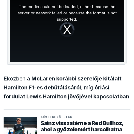
is
a
The media could not be loaded, either because the
modal
window.
server or network failed or because the format is not
supported.
Video
Player
is
loading.
Eközben
a McLaren korábbi szerelője kitálalt
Hamilton F1-es debütálásáról
, míg
óriási
fordulat Lewis Hamilton jövőjével kapcsolatban
KÖVETKEZŐ CIKK
Sainz visszatérne a Red Bullhoz,
ahol a győzelemért harcolhatna