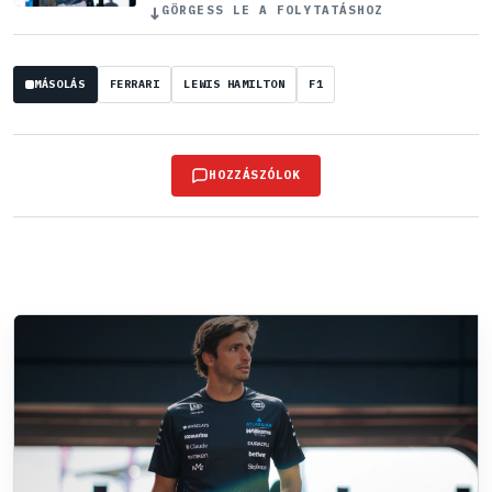
↓
GÖRGESS LE A FOLYTATÁSHOZ
MÁSOLÁS
FERRARI
LEWIS HAMILTON
F1
HOZZÁSZÓLOK