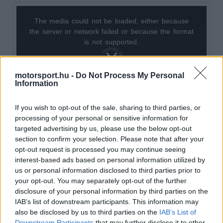
The media could not be loaded, either because
This
the server or network failed or because the format
is
is not supported.
Video
a
Player
is
loading.
modal
motorsport.hu -
Do Not Process My Personal
Information
window.
If you wish to opt-out of the sale, sharing to third parties, or
processing of your personal or sensitive information for
targeted advertising by us, please use the below opt-out
A felvetésre a Maranellóiak csapatfőnöke és a
section to confirm your selection. Please note that after your
opt-out request is processed you may continue seeing
Williams
vezére is válaszolt, miközben
interest-based ads based on personal information utilized by
mindketten a jelenlegi rendszer
us or personal information disclosed to third parties prior to
your opt-out. You may separately opt-out of the further
működőképességét hangsúlyozták. Fred Vasseur
disclosure of your personal information by third parties on the
IAB’s list of downstream participants. This information may
arra mutatott rá, hogy a legutóbbi motoros
also be disclosed by us to third parties on the
IAB’s List of
egyeztetéseken a versenyzők is részt vettek.
Downstream Participants
that may further disclose it to other