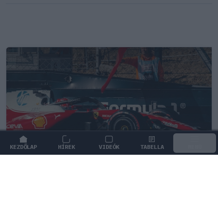
KEZDŐLAP
HÍREK
VIDEÓK
TABELLA
MENÜ
FORMA-1
/
FERRARI
Komoly döntést hozott a Ferrari,
miközben a Red Bullnál elmaradtak a
győzelmek