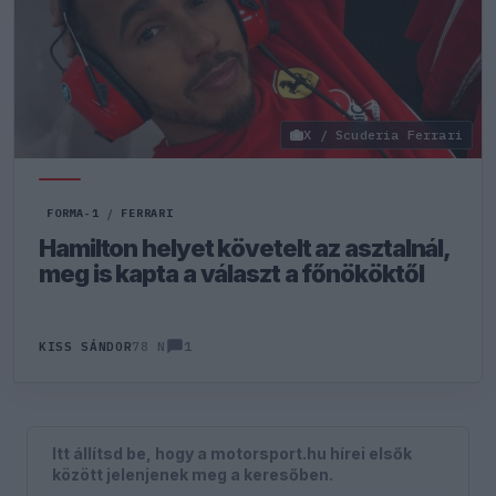
X / Scuderia Ferrari
FORMA-1
/
FERRARI
Hamilton helyet követelt az asztalnál,
meg is kapta a választ a főnököktől
1
KISS SÁNDOR
78 N
Itt állítsd be, hogy a motorsport.hu hírei elsők
között jelenjenek meg a keresőben.