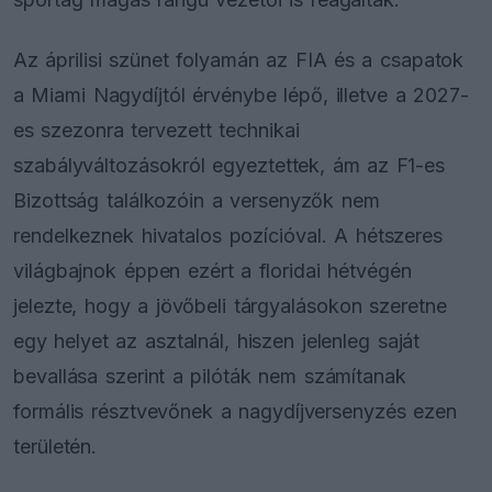
Az áprilisi szünet folyamán az FIA és a csapatok
a Miami Nagydíjtól érvénybe lépő, illetve a 2027-
es szezonra tervezett technikai
szabályváltozásokról egyeztettek, ám az F1-es
Bizottság találkozóin a versenyzők nem
rendelkeznek hivatalos pozícióval. A hétszeres
világbajnok éppen ezért a floridai hétvégén
jelezte, hogy a jövőbeli tárgyalásokon szeretne
egy helyet az asztalnál, hiszen jelenleg saját
bevallása szerint a pilóták nem számítanak
formális résztvevőnek a nagydíjversenyzés ezen
területén.