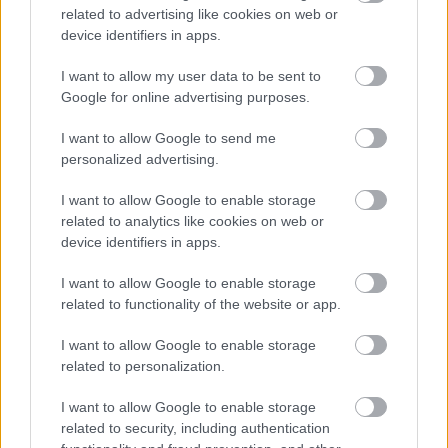
related to advertising like cookies on web or
device identifiers in apps.
„Szerintem jó példa erre a motorok módosításáról
I want to allow my user data to be sent to
szóló egyeztetés az elmúlt hetekből, hiszen az
Google for online advertising purposes.
rendben lezajlott” – mondta Vasseur. A francia
I want to allow Google to send me
szakember szerint az eltérő érdekek megnehezítik
personalized advertising.
a megegyezést.
I want to allow Google to enable storage
related to analytics like cookies on web or
„Persze más a nézőpontjuk, és nem mindig
device identifiers in apps.
könnyű kompromisszumot találni, de részesei a
I want to allow Google to enable storage
related to functionality of the website or app.
megbeszéléseknek, mi is meghallgatjuk őket, majd
továbbítjuk a visszajelzéseiket az FIA felé a
I want to allow Google to enable storage
related to personalization.
szabályok egyeztetésekor” – tette hozzá az istálló
első embere. Vasseur szerint a pilóták véleménye
I want to allow Google to enable storage
related to security, including authentication
így is eljut a döntéshozókig. „Egyáltalán nincsenek