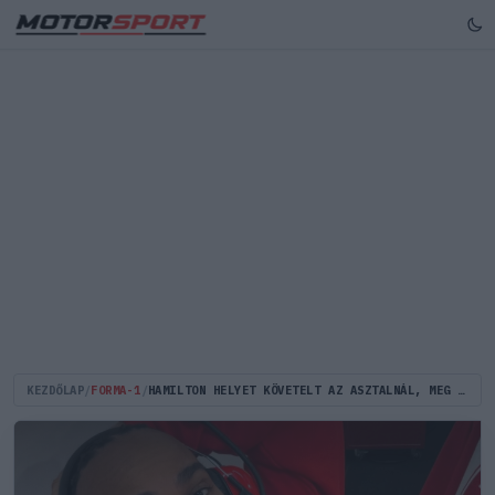
KEZDŐLAP
/
FORMA-1
/
HAMILTON HELYET KÖVETELT AZ ASZTALNÁL, MEG IS KAPTA A VÁLASZT A FŐNÖKÖKTŐL