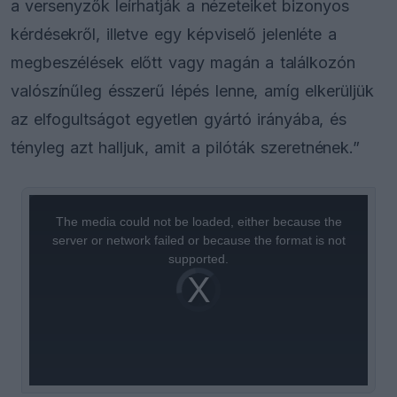
a versenyzők leírhatják a nézeteiket bizonyos
kérdésekről, illetve egy képviselő jelenléte a
megbeszélések előtt vagy magán a találkozón
valószínűleg ésszerű lépés lenne, amíg elkerüljük
az elfogultságot egyetlen gyártó irányába, és
tényleg azt halljuk, amit a pilóták szeretnének.”
This
is
a
The media could not be loaded, either because the
modal
window.
server or network failed or because the format is not
supported.
Video
Player
is
loading.