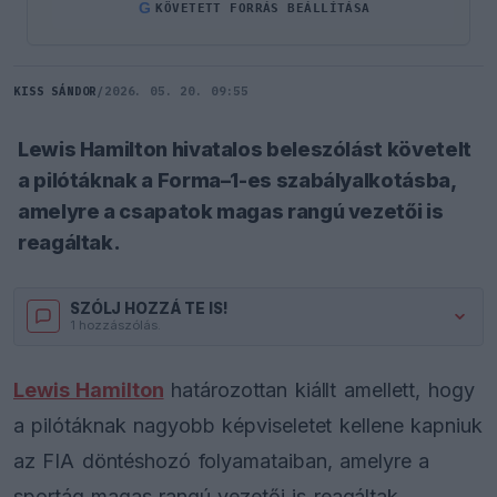
G
KÖVETETT FORRÁS BEÁLLÍTÁSA
KISS SÁNDOR
/
2026. 05. 20. 09:55
Lewis Hamilton hivatalos beleszólást követelt
a pilótáknak a Forma–1-es szabályalkotásba,
amelyre a csapatok magas rangú vezetői is
reagáltak.
SZÓLJ HOZZÁ TE IS!
1 hozzászólás.
Lewis Hamilton
határozottan kiállt amellett, hogy
a pilótáknak nagyobb képviseletet kellene kapniuk
az FIA döntéshozó folyamataiban, amelyre a
sportág magas rangú vezetői is reagáltak.