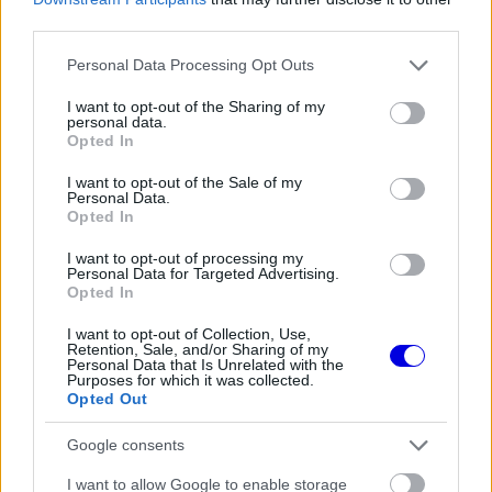
third parties.
EZEKET IS AJÁNLJUK
Please note that this website/app uses one or more Google
Personal Data Processing Opt Outs
services and may gather and store information including but
not limited to your visit or usage behaviour. You may click to
I want to opt-out of the Sharing of my
personal data.
grant or deny consent to Google and its third-party tags to
Opted In
FORMA-1
use your data for below specified purposes in below Google
Adrian Newey tiszta vizet öntött a
pohárba Fernando Alonso jövőjéről
consent section.
I want to opt-out of the Sale of my
Personal Data.
Opted In
I want to opt-out of processing my
Personal Data for Targeted Advertising.
FORMA-1
Opted In
A Ferrari olyan útra lépett amely
évekre meghatározhatja a sikerét
I want to opt-out of Collection, Use,
Retention, Sale, and/or Sharing of my
Personal Data that Is Unrelated with the
Purposes for which it was collected.
Opted Out
FORMA-1
Az FIA kerek perec elutasította a
Google consents
pilóták legfőbb követelését
I want to allow Google to enable storage