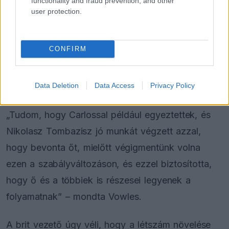
functionality and fraud prevention, and other
kizárva a rendszerből.”
user protection.
James Vowles a Williams részéről
Carlos Sainz
CONFIRM
példáját hozta fel, aki a GPDA igazgatójaként
közvetlenül egyeztetett az FIA együléses
Data Deletion
Data Access
Privacy Policy
technikai igazgatójával.
„Tudom, hogy Carlossal például egyeztettek, és
Nikolasz Tombazisz jó munkát végzett azzal,
hogy bevonta őt, mielőtt végigmentünk volna
ezen a szabályváltozáson, és ezzel biztosította,
hogy ő és a többiek is részesei legyenek a
folyamatnak” – mondta Vowles.
A brit vezető úgy véli, hogy a létszám növelése