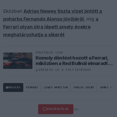
Eközben
Adrian Newey tiszta vizet öntött a
pohárba Fernando Alonso jövőjéről
, míg
a
Ferrari olyan útra lépett amely évekre
meghatározhatja a sikerét
KÖVETKEZŐ CIKK
Komoly döntést hozott a Ferrari,
miközben a Red Bullnál elmaradtak
a győzelmek
↓
GÖRGESS LE A FOLYTATÁSHOZ
MÁSOLÁS
FERRARI
LEWIS HAMILTON
CARLOS SAINZ
JAMES VOWL
HOZZÁSZÓLOK
(1)