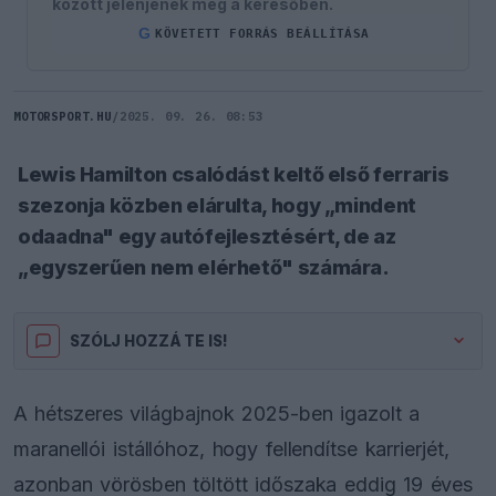
között jelenjenek meg a keresőben.
G
KÖVETETT FORRÁS BEÁLLÍTÁSA
MOTORSPORT.HU
/
2025. 09. 26. 08:53
Lewis Hamilton csalódást keltő első ferraris
szezonja közben elárulta, hogy „mindent
odaadna" egy autófejlesztésért, de az
„egyszerűen nem elérhető" számára.
SZÓLJ HOZZÁ TE IS!
A hétszeres világbajnok 2025-ben igazolt a
maranellói istállóhoz, hogy fellendítse karrierjét,
azonban vörösben töltött időszaka eddig 19 éves