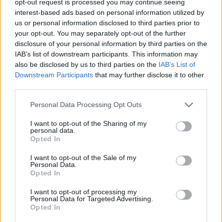
The media could not be loaded, either because
opt-out request is processed you may continue seeing
This
the server or network failed or because the format
interest-based ads based on personal information utilized by
is
is not supported.
us or personal information disclosed to third parties prior to
Video
your opt-out. You may separately opt-out of the further
a
Player
is
disclosure of your personal information by third parties on the
loading.
modal
IAB’s list of downstream participants. This information may
also be disclosed by us to third parties on the
IAB’s List of
window.
Downstream Participants
that may further disclose it to other
third parties.
Please note that this website/app uses one or more Google
Personal Data Processing Opt Outs
services and may gather and store information including but
A múlt hétvégi Azerbajdzsáni Nagydíjon Hamilton
not limited to your visit or usage behaviour. You may click to
I want to opt-out of the Sharing of my
personal data.
a nyolcadik helyen ért célba, ami eredetileg
grant or deny consent to Google and its third-party tags to
Opted In
use your data for below specified purposes in below Google
kilencedik hely lett volna. A tapasztalt versenyző
consent section.
I want to opt-out of the Sale of my
rosszul ítélte meg, mikor engedje vissza Charles
Personal Data.
Opted In
Leclerc-t a nyolcadik pozícióba, és túl későn adta
I want to opt-out of processing my
át a helyet csapattársának, miután nem sikerült
Personal Data for Targeted Advertising.
Opted In
megelőznie Lando Norrist.