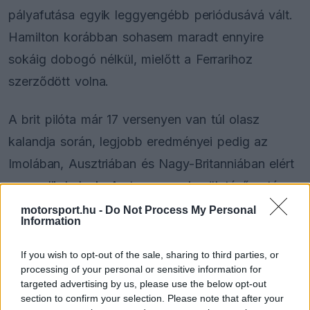
pályafutása egyik leggyengébb periódusává vált.
Hamilton korábban sohasem maradt ennyire
sokáig dobogó nélkül, mielőtt a Ferrarihoz
szerződött volna.
A brit pilóta már 17 versenyen van túl olasz
kalandja során, legjobb eredményei pedig az
Imolában, Ausztriában és Nagy-Britanniában elért
negyedik helyek. A stevenage-i születésű sztár az
elmúlt öt futamon a hatodik pozíciónál előrébb
motorsport.hu -
Do Not Process My Personal
Information
egyszer sem tudott végezni, így az év során
mindössze 121 pontot gyűjtött össze.
If you wish to opt-out of the sale, sharing to third parties, or
processing of your personal or sensitive information for
targeted advertising by us, please use the below opt-out
section to confirm your selection. Please note that after your