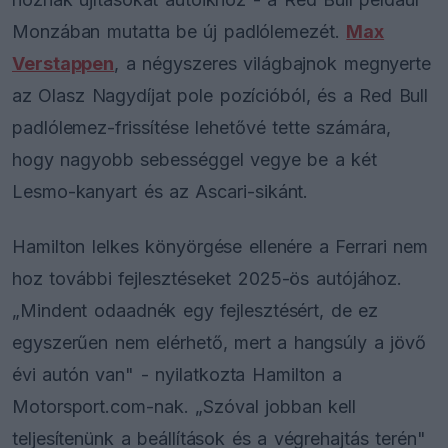
Monzában mutatta be új padlólemezét.
Max
Verstappen
, a négyszeres világbajnok megnyerte
az Olasz Nagydíjat pole pozícióból, és a Red Bull
padlólemez-frissítése lehetővé tette számára,
hogy nagyobb sebességgel vegye be a két
Lesmo-kanyart és az Ascari-sikánt.
Hamilton lelkes könyörgése ellenére a Ferrari nem
hoz további fejlesztéseket 2025-ös autójához.
„Mindent odaadnék egy fejlesztésért, de ez
egyszerűen nem elérhető, mert a hangsúly a jövő
évi autón van" - nyilatkozta Hamilton a
Motorsport.com-nak. „Szóval jobban kell
teljesítenünk a beállítások és a végrehajtás terén"