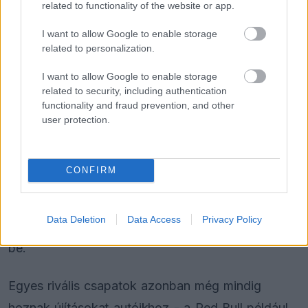
related to functionality of the website or app.
A
Ferrari
Belgiumban mutatott be utoljára
I want to allow Google to enable storage
related to personalization.
fejlesztést - egy hátsó felfüggesztés-újítást -,
I want to allow Google to enable storage
majd leállította az SF-25 továbbfejlesztését, hogy
related to security, including authentication
teljes mértékben a 2026-os szabályváltozásokra
functionality and fraud prevention, and other
user protection.
koncentrálhasson.
Az új előírások minden csapat számára prioritást
CONFIRM
jelentenek, tekintettel az átfogó változtatások
mértékére - jövőre az F1 új motor-, kasztni-,
Data Deletion
Data Access
Privacy Policy
gumi- és aerodinamikai szabályrendszert vezet
be.
Egyes rivális csapatok azonban még mindig
hoznak újításokat autóikhoz - a Red Bull például