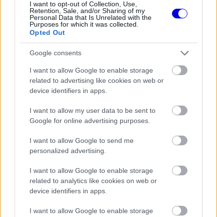
I want to opt-out of Collection, Use,
Retention, Sale, and/or Sharing of my
Personal Data that Is Unrelated with the
EZEKET IS AJÁNLJUK
Purposes for which it was collected.
Opted Out
Google consents
FORMA-1
Domenicali szerint Antonelli sokkal
nagyobb előnnyel is vezethetne
I want to allow Google to enable storage
related to advertising like cookies on web or
device identifiers in apps.
I want to allow my user data to be sent to
FORMA-1
Google for online advertising purposes.
Különleges engedményt kapott a
Red Bulltól Max Verstappen
I want to allow Google to send me
personalized advertising.
I want to allow Google to enable storage
FORMA-1
related to analytics like cookies on web or
Megdöbbentő okok miatt nem
beszélhet a távozásáról Helmut
device identifiers in apps.
Marko
I want to allow Google to enable storage