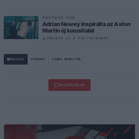
KÖVETKEZŐ CIKK
Adrian Newey inspirálta az Aston
Martin új luxusitalát
↓
GÖRGESS LE A FOLYTATÁSHOZ
MÁSOLÁS
FERRARI
LEWIS HAMILTON
HOZZÁSZÓLOK