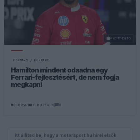
Northfoto
FORMA-1
/
FERRARI
Hamilton mindent odaadna egy
Ferrari-fejlesztésért, de nem fogja
megkapni
0
MOTORSPORT.HU
314 N
Itt állítsd be, hogy a motorsport.hu hírei elsők