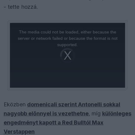
- tette hozzá.
This
is
a
The media could not be loaded, either because the
modal
window.
server or network failed or because the format is not
supported.
Video
Player
is
loading.
Eközben
domenicali szerint Antonelli sokkal
nagyobb előnnyel is vezethetne
, míg
különleges
engedményt kapott a Red Bulltól Max
Verstappen