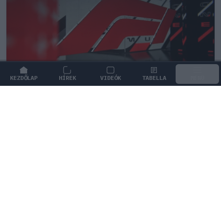
KEZDŐLAP
HÍREK
VIDEÓK
TABELLA
MENÜ
FORMA-1
Botrányos futballterv mögött sejlik
fel a Forma–1 sikerkovácsa
A Liberty Media korábbi vezére védelmébe vette a FIFA
meghiúsult kereskedelmi tervét.
0
HEGEDŰS LÁSZLÓ
53 P