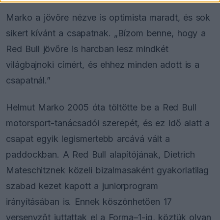
Marko a jövőre nézve is optimista maradt, és sok
sikert kívánt a csapatnak. „Bízom benne, hogy a
Red Bull jövőre is harcban lesz mindkét
világbajnoki címért, és ehhez minden adott is a
csapatnál.”
Helmut Marko 2005 óta töltötte be a Red Bull
motorsport-tanácsadói szerepét, és ez idő alatt a
csapat egyik legismertebb arcává vált a
paddockban. A Red Bull alapítójának, Dietrich
Mateschitznek közeli bizalmasaként gyakorlatilag
szabad kezet kapott a juniorprogram
irányításában is. Ennek köszönhetően 17
versenyzőt juttattak el a Forma–1-ig, köztük olyan