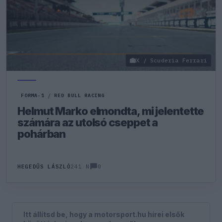
X / Scuderia Ferrari
FORMA-1
/
RED BULL RACING
Helmut Marko elmondta, mi jelentette
számára az utolsó cseppet a
pohárban
0
HEGEDŰS LÁSZLÓ
241 N
Itt állítsd be, hogy a motorsport.hu hírei elsők