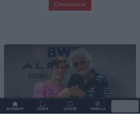
HOZZÁSZÓLOK
KEZDŐLAP
HÍREK
VIDEÓK
TABELLA
MENÜ
FORMA-1
/
ALPINE
Colapinto szerint Briatore