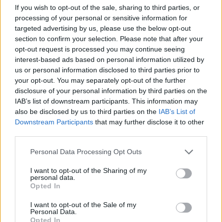
If you wish to opt-out of the sale, sharing to third parties, or
processing of your personal or sensitive information for
The media could not be loaded, either because
This
targeted advertising by us, please use the below opt-out
the server or network failed or because the format
is
section to confirm your selection. Please note that after your
is not supported.
opt-out request is processed you may continue seeing
Video
a
Player
interest-based ads based on personal information utilized by
is
loading.
modal
us or personal information disclosed to third parties prior to
your opt-out. You may separately opt-out of the further
window.
disclosure of your personal information by third parties on the
IAB’s list of downstream participants. This information may
also be disclosed by us to third parties on the
IAB’s List of
Downstream Participants
that may further disclose it to other
third parties.
„Hat évtizede vagyok jelen a motorsport
Please note that this website/app uses one or more Google
világában, ebből több mint húsz évet töltöttem a
Personal Data Processing Opt Outs
services and may gather and store information including but
Red Bullnál, és ez egy rendkívül különleges,
not limited to your visit or usage behaviour. You may click to
I want to opt-out of the Sharing of my
personal data.
grant or deny consent to Google and its third-party tags to
sikeres időszak volt számomra” – mondta Marko,
Opted In
use your data for below specified purposes in below Google
majd hozzátette, hogy büszkeséggel tölti el
consent section.
I want to opt-out of the Sale of my
Personal Data.
mindaz, amit a csapattal együtt elértek.
Opted In