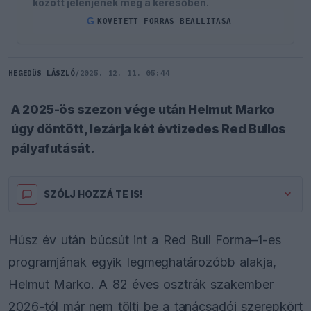
között jelenjenek meg a keresőben.
G
KÖVETETT FORRÁS BEÁLLÍTÁSA
HEGEDŰS LÁSZLÓ
/
2025. 12. 11. 05:44
A 2025-ös szezon vége után Helmut Marko
úgy döntött, lezárja két évtizedes Red Bullos
pályafutását.
SZÓLJ HOZZÁ TE IS!
Húsz év után búcsút int a Red Bull Forma–1-es
programjának egyik legmeghatározóbb alakja,
Helmut Marko. A 82 éves osztrák szakember
2026-tól már nem tölti be a tanácsadói szerepkört