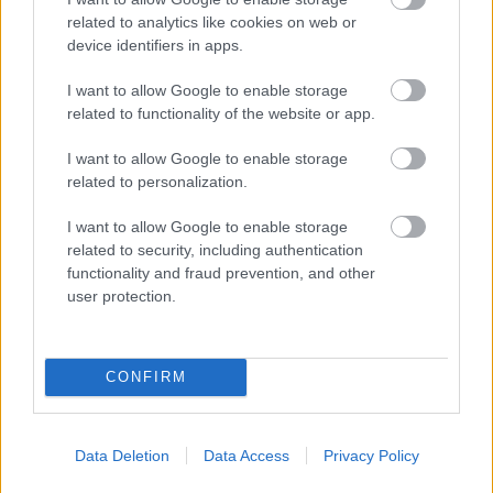
related to analytics like cookies on web or
device identifiers in apps.
„Egy csodálatos korszak volt ez, amelyet
I want to allow Google to enable storage
rengeteg tehetséges emberrel együtt
related to functionality of the website or app.
formálhattam. Minden, amit közösen felépítettünk,
I want to allow Google to enable storage
maradandó nyomot hagyott bennem” –
related to personalization.
fogalmazott, majd kitért arra is, hogy a 2025-ös
I want to allow Google to enable storage
bajnoki hajrá különösen megviselte.
related to security, including authentication
functionality and fraud prevention, and other
„Az, hogy ilyen kis különbséggel csúszott ki a
user protection.
világbajnoki cím a kezünkből, mélyen megérintett.
Ez volt az a pillanat, amikor világossá vált
CONFIRM
számomra, hogy személyesen is eljött az ideje,
hogy lezárjam ezt a hosszú, intenzív és
Data Deletion
Data Access
Privacy Policy
gyümölcsöző fejezetet.”