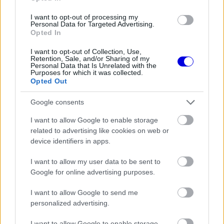
I want to opt-out of processing my
EZEKET IS AJÁNLJUK
Personal Data for Targeted Advertising.
Opted In
I want to opt-out of Collection, Use,
Retention, Sale, and/or Sharing of my
FORMA-1
Personal Data that Is Unrelated with the
Francia hatalomátvételről
Purposes for which it was collected.
suttognak a Red Bullnál
Opted Out
Google consents
I want to allow Google to enable storage
FORMA-1
related to advertising like cookies on web or
Ijesztő jelzés Spából, tényleg túl
device identifiers in apps.
lassúak lettek az új F1-es autók?
I want to allow my user data to be sent to
Google for online advertising purposes.
FORMA-1
I want to allow Google to send me
Sainz visszatérne a Red Bullhoz,
personalized advertising.
ahol a győzelemért harcolhatna
I want to allow Google to enable storage