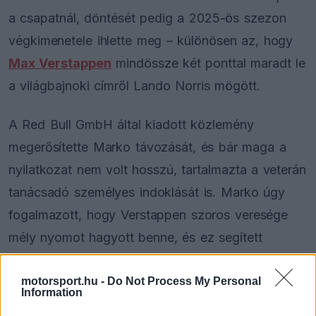
a csapatnál, döntését pedig a 2025-ös szezon
végkimenetele ihlette meg – különösen az, hogy
Max Verstappen
mindössze két ponttal maradt le
a világbajnoki címről Lando Norris mögött.
A Red Bull GmbH által kiadott közlemény
megerősítette Marko távozását, és bár maga a
nyilatkozat nem volt hosszú, tartalmazta a veterán
tanácsadó személyes indoklását is. Marko úgy
fogalmazott, hogy Verstappen szoros veresége
mély nyomot hagyott benne, és ez segített
számára világossá tenni, hogy elérkezett az idő a
motorsport.hu -
Do Not Process My Personal
visszavonulásra.
Information