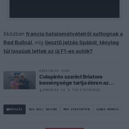
Eközben
francia hatalomátvételről suttognak a
Red Bullnál
, míg
ijesztő jelzés Spából, tényleg
túl lassúak lettek az új F1-es autók?
KÖVETKEZŐ CIKK
Colapinto szerint Briatore
keménysége tartja ébren az
Alpine ambícióit
↓
GÖRGESS LE A FOLYTATÁSHOZ
MÁSOLÁS
RED BULL RACING
MAX VERSTAPPEN
LANDO NORRIS
HE