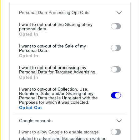
third parties.
körülbelül 45 milliárd forintot fordított.
Please note that this website/app uses one or more Google
Personal Data Processing Opt Outs
services and may gather and store information including but
EZEKET IS AJÁNLJUK
not limited to your visit or usage behaviour. You may click to
I want to opt-out of the Sharing of my
personal data.
grant or deny consent to Google and its third-party tags to
Opted In
use your data for below specified purposes in below Google
FORMA-1
consent section.
I want to opt-out of the Sale of my
Bajnoki esélyessé lépett elő Lewis
Personal Data.
Hamilton a Ferrarinál
Opted In
I want to opt-out of processing my
Personal Data for Targeted Advertising.
Opted In
FORMA-1
Egy két évvel ezelőtti súlyos hiba
hozta meg a Racing Bulls nagy
I want to opt-out of Collection, Use,
Retention, Sale, and/or Sharing of my
áttörését
Personal Data that Is Unrelated with the
Purposes for which it was collected.
Opted Out
Google consents
FORMA-1
Adrian Newey megtörte a csendet
Christian Horner érkezéséről
I want to allow Google to enable storage
related to advertising like cookies on web or