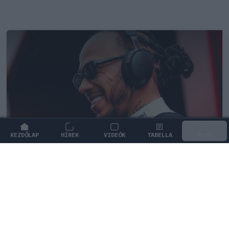
KEZDŐLAP
HÍREK
VIDEÓK
TABELLA
MENÜ
FORMA-1
/
FERRARI
Titkos tényező repíti Hamiltonékat,
miközben a Ferrarinál komoly döntés
előtt állnak
Különleges tényező áll Lewis Hamilton remek formája