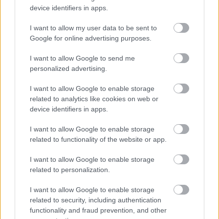
device identifiers in apps.
I want to allow my user data to be sent to
A tesztelés az Egyesült Királyságban indul, mielőtt
Google for online advertising purposes.
a csapat Bonneville-be utazik a Speed Week
I want to allow Google to send me
eseményre, ahol hivatalos FIA-hitelesítés mellett
personalized advertising.
próbálkoznak majd a rekorddal.
I want to allow Google to enable storage
related to analytics like cookies on web or
Az FIA szerint történelmi pillanat
device identifiers in apps.
I want to allow Google to enable storage
A projekt jelentőségét a sportág irányító testülete
related to functionality of the website or app.
is hangsúlyozza. Mohammed bin Szulajm arról
I want to allow Google to enable storage
beszélt, hogy a kezdeményezés túlmutat egy
related to personalization.
egyszerű rekordkísérleten.
I want to allow Google to enable storage
related to security, including authentication
„Ez történelmi pillanat a sebesség, a technológia
functionality and fraud prevention, and other