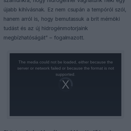
számunkra, hogy hidrogénnel vághatunk neki egy
újabb kihívásnak. Ez nem csupán a tempóról szól,
hanem arról is, hogy bemutassuk a brit mérnöki
tudást és az új hidrogénmotorjaink
megbízhatóságát” – fogalmazott.
This
is
a
The media could not be loaded, either because the
modal
window.
server or network failed or because the format is not
supported.
Video
Player
is
loading.