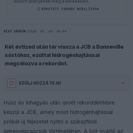
között jelenjenek meg a keresőben.
G
KÖVETETT FORRÁS BEÁLLÍTÁSA
KISS SÁNDOR
/
2026. 05. 14. 06:44
Két évtized után tér vissza a JCB a Bonneville
sóstóhoz, ezúttal hidrogénhajtással
megcélozva a rekordot.
SZÓLJ HOZZÁ TE IS!
Húsz év kihagyás után ismét rekorddöntésre
készül a JCB, amely most hidrogénhajtással
próbál új fejezetet nyitni a szárazföldi
sebességcsúcsok történetében. A brit gyártó az