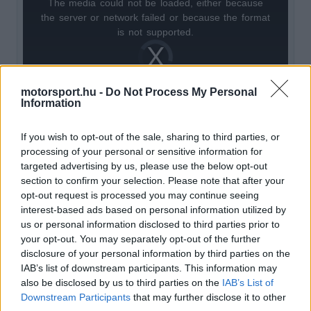
The media could not be loaded, either because
This
the server or network failed or because the format
is
is not supported.
Video
a
Player
is
loading.
modal
motorsport.hu -
Do Not Process My Personal
window.
Information
If you wish to opt-out of the sale, sharing to third parties, or
processing of your personal or sensitive information for
targeted advertising by us, please use the below opt-out
Új technológia, régi helyszín
section to confirm your selection. Please note that after your
opt-out request is processed you may continue seeing
A 32 láb hosszú Hydromax két,
interest-based ads based on personal information utilized by
us or personal information disclosed to third parties prior to
sorozatgyártásból származó JCB-motorral készül,
your opt-out. You may separately opt-out of the further
amelyek együtt 1600 lóerőt adnak le. A fejlesztés
disclosure of your personal information by third parties on the
IAB’s list of downstream participants. This information may
egy nagyobb szabású program része, amelyre a
also be disclosed by us to third parties on the
IAB’s List of
vállalat öt év alatt 100 millió fontot, vagyis
Downstream Participants
that may further disclose it to other