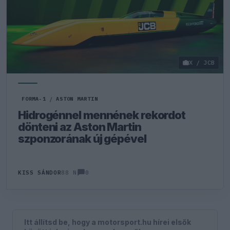
X / JCB
FORMA-1
/
ASTON MARTIN
Hidrogénnel mennének rekordot
dönteni az Aston Martin
szponzorának új gépével
0
KISS SÁNDOR
88 N
Itt állítsd be, hogy a motorsport.hu hírei elsők