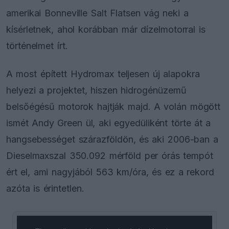
amerikai Bonneville Salt Flatsen vág neki a
kísérletnek, ahol korábban már dízelmotorral is
történelmet írt.
A most épített Hydromax teljesen új alapokra
helyezi a projektet, hiszen hidrogénüzemű
belsőégésű motorok hajtják majd. A volán mögött
ismét Andy Green ül, aki egyedüliként törte át a
hangsebességet szárazföldön, és aki 2006-ban a
Dieselmaxszal 350.092 mérföld per órás tempót
ért el, ami nagyjából 563 km/óra, és ez a rekord
azóta is érintetlen.