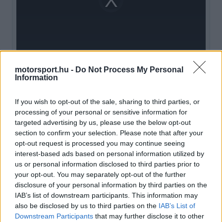
is
loading.
modal
window.
motorsport.hu -
Do Not Process My Personal
Information
„Nem tudom, hogy ebből a szempontból az F1
egy kicsit igazságtalan-e, de nincs értelme ezt
If you wish to opt-out of the sale, sharing to third parties, or
magyarázni azoknak, akik nem akarják megérteni.
processing of your personal or sensitive information for
targeted advertising by us, please use the below opt-out
Ez egyszerűen ilyen sportág.
section to confirm your selection. Please note that after your
opt-out request is processed you may continue seeing
interest-based ads based on personal information utilized by
EZEKET IS AJÁNLJUK
us or personal information disclosed to third parties prior to
your opt-out. You may separately opt-out of the further
disclosure of your personal information by third parties on the
FORMA-1
Döbbenetes adatgyűjtéssel
IAB’s list of downstream participants. This information may
döntött a Ferrari Sainz és Ricciardo
also be disclosed by us to third parties on the
IAB’s List of
között
Downstream Participants
that may further disclose it to other