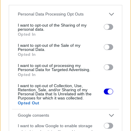
third parties.
Please note that this website/app uses one or more Google
Personal Data Processing Opt Outs
FORMA-1
services and may gather and store information including but
A saját protezsáltja állhat Max
not limited to your visit or usage behaviour. You may click to
I want to opt-out of the Sharing of my
Verstappen útjába a jövőben
personal data.
grant or deny consent to Google and its third-party tags to
Opted In
use your data for below specified purposes in below Google
consent section.
I want to opt-out of the Sale of my
Personal Data.
Opted In
FORMA-1
Christian Horner lehet a Williams
megmentője
I want to opt-out of processing my
Personal Data for Targeted Advertising.
Opted In
I want to opt-out of Collection, Use,
Retention, Sale, and/or Sharing of my
Max Verstappen a mezőny legjobbja, és idén
Personal Data that Is Unrelated with the
Purposes for which it was collected.
ötödik vagy hatodik lesz a világbajnokságban,
Opted Out
vagyis valamennyire az autótól függsz” – mondta
Google consents
Alonso.
I want to allow Google to enable storage