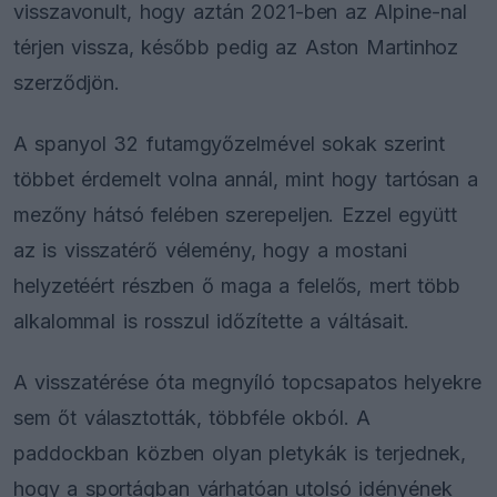
visszavonult, hogy aztán 2021-ben az Alpine-nal
térjen vissza, később pedig az Aston Martinhoz
szerződjön.
A spanyol 32 futamgyőzelmével sokak szerint
többet érdemelt volna annál, mint hogy tartósan a
mezőny hátsó felében szerepeljen. Ezzel együtt
az is visszatérő vélemény, hogy a mostani
helyzetéért részben ő maga a felelős, mert több
alkalommal is rosszul időzítette a váltásait.
A visszatérése óta megnyíló topcsapatos helyekre
sem őt választották, többféle okból. A
paddockban közben olyan pletykák is terjednek,
hogy a sportágban várhatóan utolsó idényének