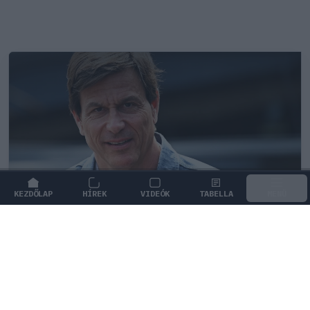
KEZDŐLAP
HÍREK
VIDEÓK
TABELLA
MENÜ
MOTORSPORTOK
/
MERCEDES
Saját fia nevelésével kapcsolatban
tett meglepő vallomást Toto Wolff
A Mercedes csapatfőnöke őszintén mesélt a szülői