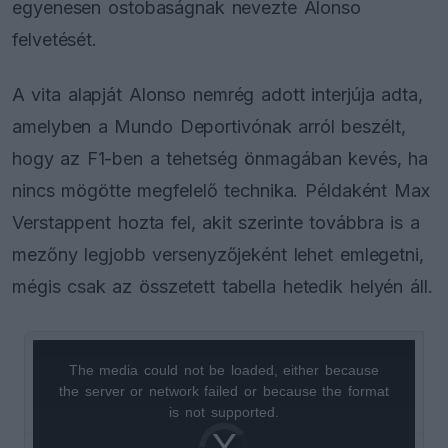
egyenesen ostobaságnak nevezte Alonso
felvetését.
A vita alapját Alonso nemrég adott interjúja adta,
amelyben a Mundo Deportivónak arról beszélt,
hogy az F1-ben a tehetség önmagában kevés, ha
nincs mögötte megfelelő technika. Példaként Max
Verstappent hozta fel, akit szerinte továbbra is a
mezőny legjobb versenyzőjeként lehet emlegetni,
mégis csak az összetett tabella hetedik helyén áll.
The media could not be loaded, either because
This
the server or network failed or because the format
is
is not supported.
Video
a
Player