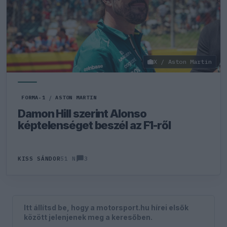
X / Aston Martin
FORMA-1
/
ASTON MARTIN
Damon Hill szerint Alonso
képtelenséget beszél az F1-ről
3
KISS SÁNDOR
51 N
Itt állítsd be, hogy a motorsport.hu hírei elsők
között jelenjenek meg a keresőben.