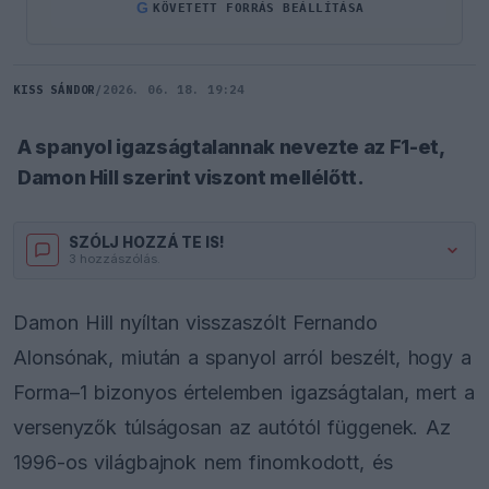
G
KÖVETETT FORRÁS BEÁLLÍTÁSA
KISS SÁNDOR
/
2026. 06. 18. 19:24
A spanyol igazságtalannak nevezte az F1-et,
Damon Hill szerint viszont mellélőtt.
SZÓLJ HOZZÁ TE IS!
3 hozzászólás.
Damon Hill nyíltan visszaszólt Fernando
Alonsónak, miután a spanyol arról beszélt, hogy a
Forma–1 bizonyos értelemben igazságtalan, mert a
versenyzők túlságosan az autótól függenek. Az
1996-os világbajnok nem finomkodott, és