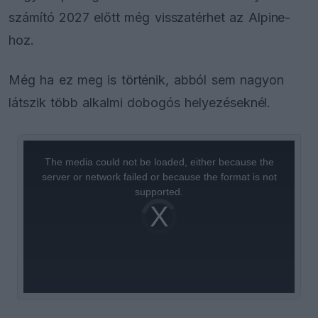
számító 2027 előtt még visszatérhet az Alpine-
hoz.
Még ha ez meg is történik, abból sem nagyon
látszik több alkalmi dobogós helyezéseknél.
This
is
a
The media could not be loaded, either because the
modal
window.
server or network failed or because the format is not
supported.
Video
Player
is
loading.