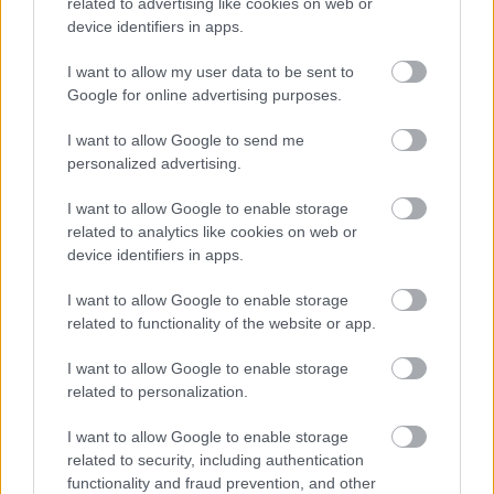
related to advertising like cookies on web or
Hill az Autosport Instagram-bejegyzése alatt
device identifiers in apps.
reagált a kijelentésekre, és a saját történetében
I want to allow my user data to be sent to
ezt írta. „Micsoda ostobaság! Ezzel nagyon nem
Google for online advertising purposes.
értek egyet” – írta a brit.
I want to allow Google to send me
personalized advertising.
Alonso helyzetét részben az magyarázza, hogy
I want to allow Google to enable storage
jelenleg a rajtrács leglassabb autóját vezeti, emiatt
related to analytics like cookies on web or
nála szinte állandóvá vált a Q1-es búcsú, a
device identifiers in apps.
Barcelona-Katalónia Nagydíjon pedig egy hosszú
I want to allow Google to enable storage
sorozata is megszakadt.
related to functionality of the website or app.
I want to allow Google to enable storage
A spanyol 42 egymást követő alkalommal múlta
related to personalization.
felül időmérőn Lance Strollt, ám Barcelonában ez
I want to allow Google to enable storage
véget ért. Ráadásul két másodperccel maradt el
related to security, including authentication
functionality and fraud prevention, and other
attól az időtől, amellyel be lehetett volna jutni a