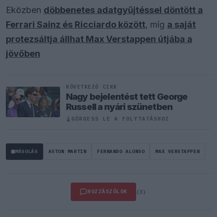
Eközben
döbbenetes adatgyűjtéssel döntött a
Ferrari Sainz és Ricciardo között
, míg
a saját
protezsáltja állhat Max Verstappen útjába a
jövőben
KÖVETKEZŐ CIKK
Nagy bejelentést tett George
Russell a nyári szünetben
↓
GÖRGESS LE A FOLYTATÁSHOZ
MÁSOLÁS
ASTON MARTIN
FERNANDO ALONSO
MAX VERSTAPPEN
DA
HOZZÁSZÓLOK
(3)