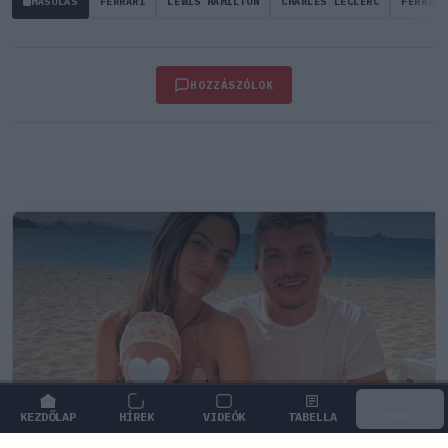
MÁSOLÁS
FERRARI
LEWIS HAMILTON
CHARLES LECLERC
FERRARI
HOZZÁSZÓLOK
KEZDŐLAP
HÍREK
VIDEÓK
TABELLA
MENÜ