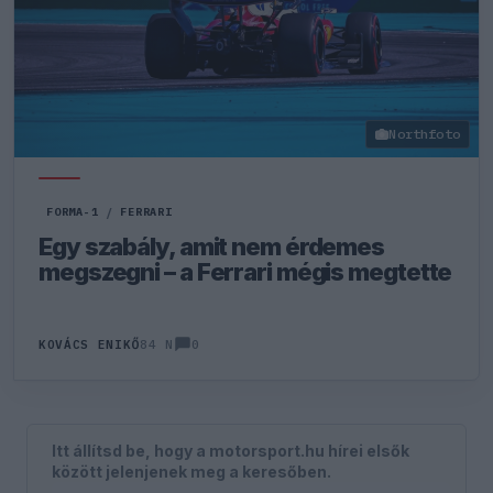
Northfoto
FORMA-1
/
FERRARI
Egy szabály, amit nem érdemes
megszegni – a Ferrari mégis megtette
0
KOVÁCS ENIKŐ
84 N
Itt állítsd be, hogy a motorsport.hu hírei elsők
között jelenjenek meg a keresőben.