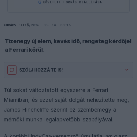
G
KÖVETETT FORRÁS BEÁLLÍTÁSA
KOVÁCS ENIKŐ
/
2026. 05. 14. 08:16
Tizenegy új elem, kevés idő, rengeteg kérdőjel
a Ferrari körül.
SZÓLJ HOZZÁ TE IS!
Túl sokat változtatott egyszerre a Ferrari
Miamiban, és ezzel saját dolgát nehezítette meg,
James Hinchcliffe szerint ez szembemegy a
mérnöki munka legalapvetőbb szabályával.
A korábbi IndyCar-versenyző úgy látja, az olasz