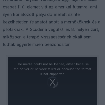
csapat 11 új elemet vitt az amerikai futamra, ami
ilyen korlátozott pályaidő mellett szinte
kezelhetetlen feladatot adott a mérnököknek és a
pilótáknak. A Scuderia végül 6. és 8. helyen zárt,
miközben a tempó visszaesésének okait sem
tudták egyértelműen beazonosítani.
The media could not be loaded, either because
This
the server or network failed or because the format
is
is not supported.
Video
a
Player
is
loading.
modal
window.