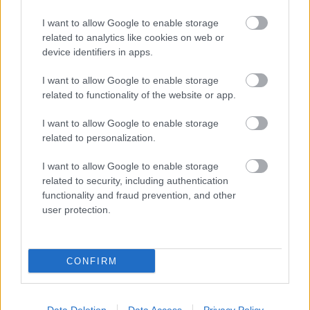
tudod pontosan megmondani, mitől lett jobb vagy
I want to allow Google to enable storage
related to analytics like cookies on web or
rosszabb az autó” – mondta.
device identifiers in apps.
Szerinte a jelenlegi formátumban, ahol nincs
I want to allow Google to enable storage
related to functionality of the website or app.
tesztelés és mindössze egy szabadedzés áll
I want to allow Google to enable storage
rendelkezésre, különösen kockázatos ennyi új
related to personalization.
alkatrészt egyszerre pályára küldeni - írja a
GP
I want to allow Google to enable storage
Blog
.
related to security, including authentication
functionality and fraud prevention, and other
„Nincs meg az a szabadságuk, hogy külön-külön
user protection.
próbálgassák az elemeket. Amikor 11 vagy 12
különböző komponenst szerelsz fel egyszerre,
CONFIRM
azzal elképesztően megnehezíted a mérnökök
dolgát, és a versenyzőknek is komoly kihívás