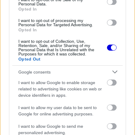
elveszítette a dobogó utolsó fokát Oscar
Personal Data.
Opted In
Piastrival szemben, majd az utolsó körben
I want to opt-out of processing my
megpördült, az autó sérülése és a 20
Personal Data for Targeted Advertising.
Opted In
másodperces időbüntetés miatt pedig a nyolcadik
I want to opt-out of Collection, Use,
pozícióba csúszott vissza. A monacói a futam
Retention, Sale, and/or Sharing of my
Personal Data that Is Unrelated with the
után arra kérte a csapatot, vizsgálják meg, miért
Purposes for which it was collected.
Opted Out
esett vissza a tempója a nagydíj során, külön
kiemelve a jelentős gumikopást.
Google consents
I want to allow Google to enable storage
related to advertising like cookies on web or
A mérnöki alapszabály megszegése
device identifiers in apps.
Hinchcliffe az F1 Nation podcastben arról beszélt,
I want to allow my user data to be sent to
Google for online advertising purposes.
hogy ekkora csomaggal szinte lehetetlen tisztán
látni. „A mérnöki munka első számú szabálya,
I want to allow Google to send me
personalized advertising.
hogy egyszerre csak egy dolgon változtass, így