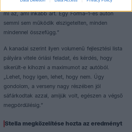
Data Deletion
Data Access
Privacy Policy
ráérezni, mi segít, mi változtat az egyensúlyon, és
mi az, ami inkább árt. Egy Forma–1-es autón
semmi sem működik elszigetelten, minden
mindennel összefügg.”
A kanadai szerint ilyen volumenű fejlesztési lista
pályára vitele óriási feladat, és kérdés, hogy
sikerült-e kihozni a maximumot az autóból.
„Lehet, hogy igen, lehet, hogy nem. Úgy
gondolom, a verseny nagy részében jól
sáfárkodtak azzal, amijük volt, egészen a végső
megpördülésig.”
Stella megközelítése hozta az eredményt