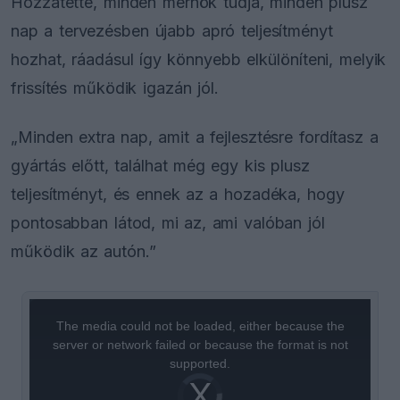
Hozzátette, minden mérnök tudja, minden plusz
nap a tervezésben újabb apró teljesítményt
hozhat, ráadásul így könnyebb elkülöníteni, melyik
frissítés működik igazán jól.
„Minden extra nap, amit a fejlesztésre fordítasz a
gyártás előtt, találhat még egy kis plusz
teljesítményt, és ennek az a hozadéka, hogy
pontosabban látod, mi az, ami valóban jól
működik az autón.”
This
is
a
The media could not be loaded, either because the
modal
window.
server or network failed or because the format is not
supported.
Video
Player