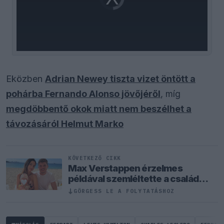
is
loading.
Eközben
Adrian Newey tiszta vizet öntött a
pohárba Fernando Alonso jövőjéről
, míg
megdöbbentő okok miatt nem beszélhet a
távozásáról Helmut Marko
KÖVETKEZŐ CIKK
Max Verstappen érzelmes
példával szemléltette a család
fontosságát
GÖRGESS LE A FOLYTATÁSHOZ
↓