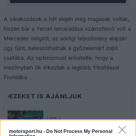
A várakozások a hét elején még magasak voltak,
hiszen bár a Ferrari lemaradása számottevő volt a
Mercedes mögött, az addigi teljesítmény alapján
úgy tűnt, beleszólhatnak a győzelemért zajló
csatába. Az optimizmust erősítette, hogy a
mezőnyben ők érkeztek a legtöbb frissítéssel
Floridába.
EZEKET IS AJÁNLJUK
FORMA-1
Adrian Newey tiszta vizet öntött a
pohárba Fernando Alonso jövőjéről
motorsport.hu -
Do Not Process My Personal