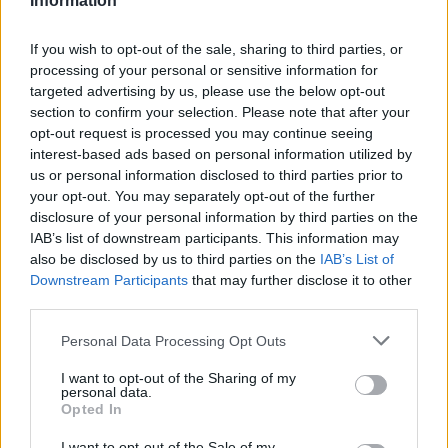
Information
If you wish to opt-out of the sale, sharing to third parties, or
processing of your personal or sensitive information for
FORMA-1
Megdöbbentő okok miatt nem
targeted advertising by us, please use the below opt-out
beszélhet a távozásáról Helmut
section to confirm your selection. Please note that after your
Marko
opt-out request is processed you may continue seeing
interest-based ads based on personal information utilized by
us or personal information disclosed to third parties prior to
your opt-out. You may separately opt-out of the further
FORMA-1
disclosure of your personal information by third parties on the
Jelentős összeget kér Alonso az
IAB’s list of downstream participants. This information may
Aston Martintól a folytatásért
also be disclosed by us to third parties on the
IAB’s List of
Downstream Participants
that may further disclose it to other
third parties.
A verseny azonban gyorsan rossz irányt vett.
Please note that this website/app uses one or more Google
Personal Data Processing Opt Outs
services and may gather and store information including but
Lewis Hamilton az elején összeért Franco
not limited to your visit or usage behaviour. You may click to
I want to opt-out of the Sharing of my
personal data.
Colapintóval, ami visszavetette, így végül csak a
grant or deny consent to Google and its third-party tags to
Opted In
use your data for below specified purposes in below Google
hatodik helyig jutott.
Charles Leclerc
eközben
consent section.
I want to opt-out of the Sale of my