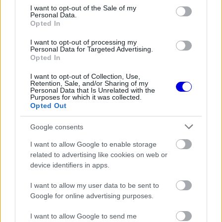
consent section.
I want to opt-out of the Sale of my
korábban érkező megoldás így komoly előnyhöz
Personal Data.
Opted In
juttathatja az istállót.
I want to opt-out of processing my
Personal Data for Targeted Advertising.
EZEKET IS AJÁNLJUK
Opted In
I want to opt-out of Collection, Use,
Retention, Sale, and/or Sharing of my
FORMA-1
Personal Data that Is Unrelated with the
A szakértő szerint a Ferrarinak
Purposes for which it was collected.
üres csekket kellene adnia
Opted Out
Verstappennek
Google consents
I want to allow Google to enable storage
FORMA-1
related to advertising like cookies on web or
Súlyos figyelmeztetést kapott a
device identifiers in apps.
Ferrari Lewis Hamilton miatt
I want to allow my user data to be sent to
Google for online advertising purposes.
FORMA-1
I want to allow Google to send me
A Hondánál hisznek az áttörésben,