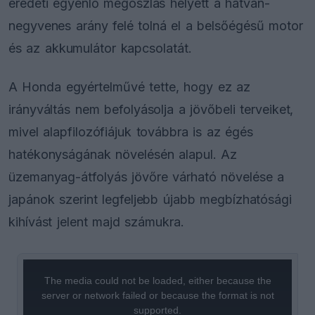
eredeti egyenlő megoszlás helyett a hatvan-
negyvenes arány felé tolná el a belsőégésű motor
és az akkumulátor kapcsolatát.
A Honda egyértelművé tette, hogy ez az
irányváltás nem befolyásolja a jövőbeli terveiket,
mivel alapfilozófiájuk továbbra is az égés
hatékonyságának növelésén alapul. Az
üzemanyag-átfolyás jövőre várható növelése a
japánok szerint legfeljebb újabb megbízhatósági
kihívást jelent majd számukra.
This
is
a
The media could not be loaded, either because the
modal
window.
server or network failed or because the format is not
supported.