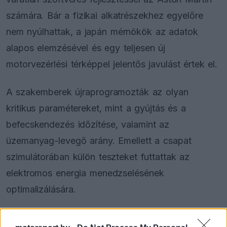
számára. Bár a fizikai alkatrészekhez egyelőre
nem nyúlhattak, a japán mérnökök az adatok
alapos elemzésével és egy teljesen új
motorvezérlési térképpel jelentős javulást értek el.
A szakemberek újraprogramozták az olyan
kritikus paramétereket, mint a gyújtás és a
befecskendezés időzítése, valamint az
üzemanyag-levegő arány. Emellett a csapat
szimulátorában külön teszteket futtattak az
elektromos energia menedzselésének
optimalizálására.