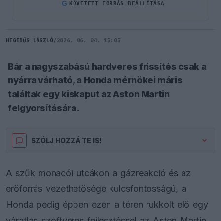
G
KÖVETETT FORRÁS BEÁLLÍTÁSA
HEGEDŰS LÁSZLÓ
/
2026. 06. 04. 15:05
Bár a nagyszabású hardveres frissítés csak a
nyárra várható, a Honda mérnökei máris
találtak egy kiskaput az Aston Martin
felgyorsítására.
SZÓLJ HOZZÁ TE IS!
A szűk monacói utcákon a gázreakció és az
erőforrás vezethetősége kulcsfontosságú, a
Honda pedig éppen ezen a téren rukkolt elő egy
váratlan szoftveres fejlesztéssel az Aston Martin