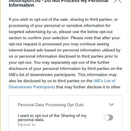
motorsport.hu -
Do Not Process My Personal
The media could not be loaded, either because
This
Information
the server or network failed or because the format
is
is not supported.
If you wish to opt-out of the sale, sharing to third parties, or
Video
a
Player
processing of your personal or sensitive information for
is
loading.
targeted advertising by us, please use the below opt-out
modal
section to confirm your selection. Please note that after your
window.
opt-out request is processed you may continue seeing
interest-based ads based on personal information utilized by
us or personal information disclosed to third parties prior to
your opt-out. You may separately opt-out of the further
disclosure of your personal information by third parties on the
„A monacói pálya rendkívül egyedi, az
IAB’s list of downstream participants. This information may
also be disclosed by us to third parties on the
IAB’s List of
erőforrásaink pedig célzott felkészülést igényelnek
Downstream Participants
that may further disclose it to other
ahhoz, hogy alkalmazkodni tudjunk a
third parties.
körülményekhez” – fogalmazott Sintaro Orihara, a
Please note that this website/app uses one or more Google
Personal Data Processing Opt Outs
Honda pályamenti igazgatója. A szakember
services and may gather and store information including but
not limited to your visit or usage behaviour. You may click to
I want to opt-out of the Sharing of my
szerint a fokozatos és pontos gázreakció
personal data.
grant or deny consent to Google and its third-party tags to
Opted In
elengedhetetlen a hercegségben, a vártnál
use your data for below specified purposes in below Google