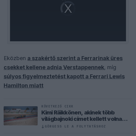
Video
Player
is
loading.
Eközben
a szakértő szerint a Ferrarinak üres
csekket kellene adnia Verstappennek
, míg
súlyos figyelmeztetést kapott a Ferrari Lewis
Hamilton miatt
KÖVETKEZŐ CIKK
Kimi Räikkönen, akinek több
világbajnoki címet kellett volna
nyernie a McLarennel
↓
GÖRGESS LE A FOLYTATÁSHOZ