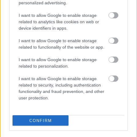
personalized advertising.
teljesen új motorral érkeznek a
Holland Nagydíjra az Aston
Martinnal
I want to allow Google to enable storage
related to analytics like cookies on web or
device identifiers in apps.
Túl a kezdeti nehézségeken
I want to allow Google to enable storage
related to functionality of the website or app.
Mindez éles kontrasztban áll az idei
I want to allow Google to enable storage
szezonkezdet nehézségeivel. A teljesen új
related to personalization.
fejlesztésű erőforrás eleinte komoly vibrációkkal
I want to allow Google to enable storage
küzdött, ami súlyos megbízhatósági problémákat
related to security, including authentication
okozott a tesztek során.
functionality and fraud prevention, and other
user protection.
A gyártó mára sikeresen leküzdötte ezeket a
kezdeti akadályokat, vagyis a fókusz immár
CONFIRM
kizárólag a maximális teljesítmény hajszolására
terelődhet. A valódi, átfogó hardveres csomag