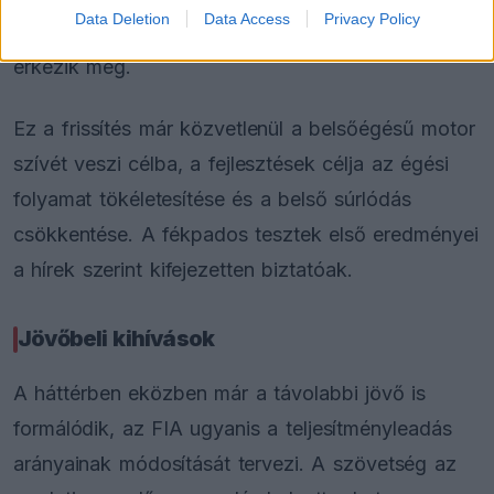
Data Deletion
Data Access
Privacy Policy
ugyanakkor csak a nyári szünet környékén
érkezik meg.
Ez a frissítés már közvetlenül a belsőégésű motor
szívét veszi célba, a fejlesztések célja az égési
folyamat tökéletesítése és a belső súrlódás
csökkentése. A fékpados tesztek első eredményei
a hírek szerint kifejezetten biztatóak.
Jövőbeli kihívások
A háttérben eközben már a távolabbi jövő is
formálódik, az FIA ugyanis a teljesítményleadás
arányainak módosítását tervezi. A szövetség az