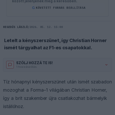
között jelenjenek meg a keresőben.
G
KÖVETETT FORRÁS BEÁLLÍTÁSA
HEGEDŰS LÁSZLÓ
/
2026. 05. 12. 15:00
Letelt a kényszerszünet, így Christian Horner
ismét tárgyalhat az F1-es csapatokkal.
SZÓLJ HOZZÁ TE IS!
1 hozzászólás.
Tíz hónapnyi kényszerszünet után ismét szabadon
mozoghat a Forma–1 világában Christian Horner,
így a brit szakember újra csatlakozhat bármelyik
istállóhoz.