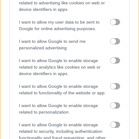
related to advertising like cookies on web or
FORMA-1
device identifiers in apps.
Sainz visszatérne a Red Bullhoz,
ahol a győzelemért harcolhatna
I want to allow my user data to be sent to
Google for online advertising purposes.
I want to allow Google to send me
FORMA-1
personalized advertising.
Újra harcban a győzelemért – ez
hozza meg Lewis Hamilton
feltámadását
I want to allow Google to enable storage
related to analytics like cookies on web or
device identifiers in apps.
FORMA-1
I want to allow Google to enable storage
Kockázatos ötlettel villant a
related to functionality of the website or app.
Ferrari, hamarosan mindenki ezt
másolhatja
I want to allow Google to enable storage
related to personalization.
Az elmúlt hónapokban több irány is felmerült a
I want to allow Google to enable storage
related to security, including authentication
jövőjével kapcsolatban. A Ferrarinál is szóba
functionality and fraud prevention, and other