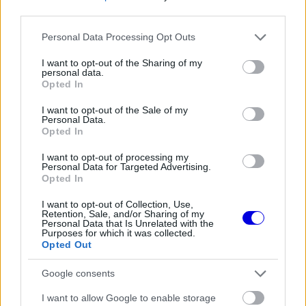
window.
third parties.
Please note that this website/app uses one or more Google
Personal Data Processing Opt Outs
services and may gather and store information including but
not limited to your visit or usage behaviour. You may click to
I want to opt-out of the Sharing of my
personal data.
grant or deny consent to Google and its third-party tags to
A szakembernek azóta úgynevezett kertészeti
Opted In
use your data for below specified purposes in below Google
szabadságot kellett kivennie, ami minden
consent section.
I want to opt-out of the Sale of my
Personal Data.
csapatfőnökre vonatkozik ilyen helyzetben, és
Opted In
megakadályozza, hogy azonnal más istállónál
I want to opt-out of processing my
Personal Data for Targeted Advertising.
folytassa a munkát, miközben érzékeny
Opted In
információkat visz magával. Ez az időszak most
I want to opt-out of Collection, Use,
lejárt, így Horner előtt ismét megnyílt a lehetőség
Retention, Sale, and/or Sharing of my
Personal Data that Is Unrelated with the
a visszatérésre.
Purposes for which it was collected.
Opted Out
Google consents
EZEKET IS AJÁNLJUK
I want to allow Google to enable storage