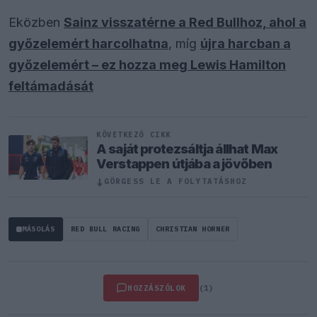
Eközben
Sainz visszatérne a Red Bullhoz, ahol a
győzelemért harcolhatna
, míg
újra harcban a
győzelemért – ez hozza meg Lewis Hamilton
feltámadását
KÖVETKEZŐ CIKK
A saját protezsáltja állhat Max
Verstappen útjába a jövőben
↓
GÖRGESS LE A FOLYTATÁSHOZ
MÁSOLÁS
RED BULL RACING
CHRISTIAN HORNER
HOZZÁSZÓLOK
(1)