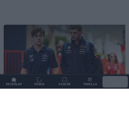
KEZDŐLAP
HÍREK
VIDEÓK
TABELLA
MENÜ
FORMA-1
/
MCLAREN
A saját protezsáltja állhat Max
Verstappen útjába a jövőben
Max Verstappen különleges tehetséget támogat, aki