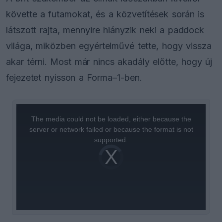
követte a futamokat, és a közvetítések során is
látszott rajta, mennyire hiányzik neki a paddock
világa, miközben egyértelművé tette, hogy vissza
akar térni. Most már nincs akadály előtte, hogy új
fejezetet nyisson a Forma–1-ben.
This
is
a
The media could not be loaded, either because the
modal
window.
server or network failed or because the format is not
supported.
Video
Player
is
loading.