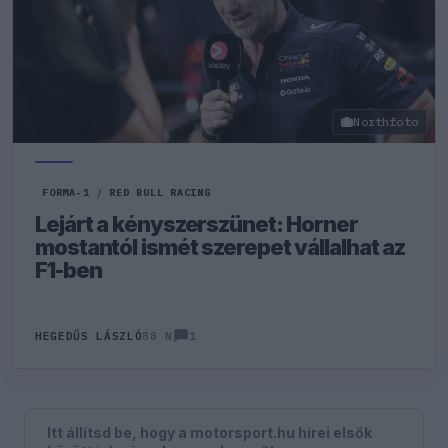
Northfoto
FORMA-1
/
RED BULL RACING
Lejárt a kényszerszünet: Horner
mostantól ismét szerepet vállalhat az
F1-ben
1
HEGEDŰS LÁSZLÓ
88 N
Itt állítsd be, hogy a motorsport.hu hírei elsők