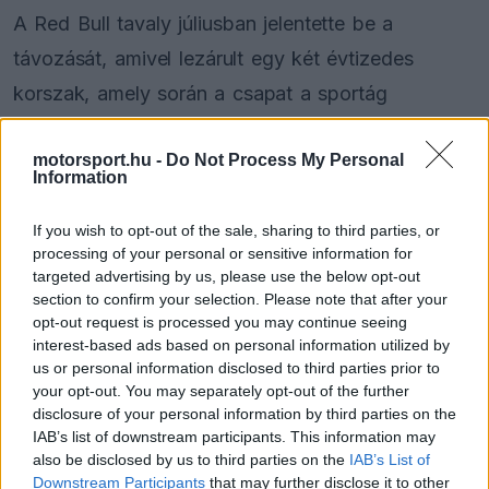
A Red Bull tavaly júliusban jelentette be a
távozását, amivel lezárult egy két évtizedes
korszak, amely során a csapat a sportág
élmezőnyébe emelkedett. Horner kulcsszerepet
motorsport.hu -
Do Not Process My Personal
játszott abban, hogy a Milton Keynes-iek az egyik
Information
meghatározó erővé váljanak, ám Dietrich
If you wish to opt-out of the sale, sharing to third parties, or
Mateschitz halála után belső hatalmi harcok
processing of your personal or sensitive information for
indultak el, amelyek végül a háttérbe szorították.
targeted advertising by us, please use the below opt-out
section to confirm your selection. Please note that after your
opt-out request is processed you may continue seeing
interest-based ads based on personal information utilized by
The media could not be loaded, either because
This
us or personal information disclosed to third parties prior to
the server or network failed or because the format
your opt-out. You may separately opt-out of the further
is
is not supported.
disclosure of your personal information by third parties on the
Video
a
IAB’s list of downstream participants. This information may
Player
is
also be disclosed by us to third parties on the
IAB’s List of
loading.
modal
Downstream Participants
that may further disclose it to other