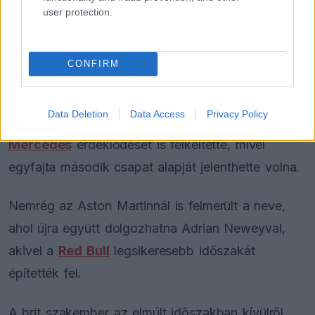
került a neve, emellett komoly tárgyalásokról
user protection.
szóltak a hírek az Alpine kapcsán, ahol egy 24
százalékos tulajdonrész megszerzéséről
CONFIRM
egyeztethetett, amelynek értékét legalább 600
millió dollárra, vagyis nagyjából 215 milliárd
Data Deletion
Data Access
Privacy Policy
forintra becsülték. Ugyanez a részesedés a
Mercedes
érdeklődését is felkeltette, mivel
egyfajta második csapat alapját jelenthette volna.
Nemrég az Aston Martinnál is felmerült a neve,
ahol újra együtt dolgozhatna Adrian Neweyval,
akivel a
Red Bull
legsikeresebb időszakát
építették fel.
A brit szakember az elmúlt időszakban kívülről