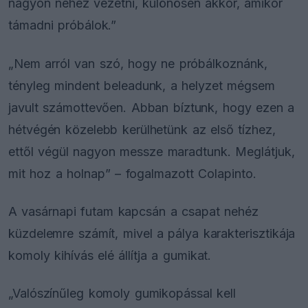
nagyon nehéz vezetni, különösen akkor, amikor
támadni próbálok.”
„Nem arról van szó, hogy ne próbálkoznánk,
tényleg mindent beleadunk, a helyzet mégsem
javult számottevően. Abban bíztunk, hogy ezen a
hétvégén közelebb kerülhetünk az első tízhez,
ettől végül nagyon messze maradtunk. Meglátjuk,
mit hoz a holnap” – fogalmazott Colapinto.
A vasárnapi futam kapcsán a csapat nehéz
küzdelemre számít, mivel a pálya karakterisztikája
komoly kihívás elé állítja a gumikat.
„Valószínűleg komoly gumikopással kell