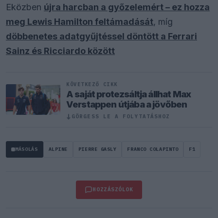
Eközben
újra harcban a győzelemért – ez hozza
meg Lewis Hamilton feltámadását
, míg
döbbenetes adatgyűjtéssel döntött a Ferrari
Sainz és Ricciardo között
KÖVETKEZŐ CIKK
A saját protezsáltja állhat Max
Verstappen útjába a jövőben
↓
GÖRGESS LE A FOLYTATÁSHOZ
MÁSOLÁS
ALPINE
PIERRE GASLY
FRANCO COLAPINTO
F1
HOZZÁSZÓLOK