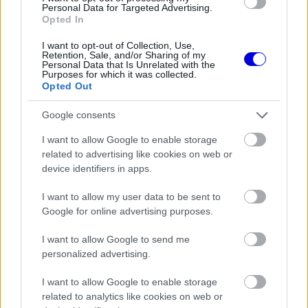
Personal Data for Targeted Advertising.
EZEKET IS AJÁNLJUK
Opted In
I want to opt-out of Collection, Use,
Retention, Sale, and/or Sharing of my
FORMA-1
Újra harcban a győzelemért – ez
Personal Data that Is Unrelated with the
Purposes for which it was collected.
hozza meg Lewis Hamilton
Opted Out
feltámadását
Google consents
I want to allow Google to enable storage
FORMA-1
Döbbenetes adatgyűjtéssel
related to advertising like cookies on web or
döntött a Ferrari Sainz és Ricciardo
device identifiers in apps.
között
I want to allow my user data to be sent to
Google for online advertising purposes.
FORMA-1
Kellemetlen meglepetés érte a
I want to allow Google to send me
nyári szünetben a Forma–1-es
personalized advertising.
pilótát
I want to allow Google to enable storage
related to analytics like cookies on web or