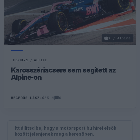
X / Alpine
FORMA-1
/
ALPINE
Karosszériacsere sem segített az
Alpine-on
0
HEGEDŰS LÁSZLÓ
55 N
Itt állítsd be, hogy a motorsport.hu hírei elsők
között jelenjenek meg a keresőben.