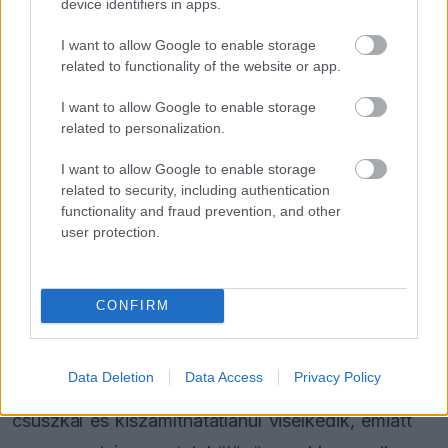
device identifiers in apps.
A csapattárs Franco Colapinto egy hellyel előrébb
végzett, a helyzete azonban neki sem volt sokkal
I want to allow Google to enable storage
related to functionality of the website or app.
biztatóbb. A versenyző az autó kiszámíthatatlan
I want to allow Google to enable storage
viselkedésére és a folyamatos csúszkálásra
related to personalization.
panaszkodott, ami jelentősen megnehezítette a
I want to allow Google to enable storage
dolgát a gyorskörök során.
related to security, including authentication
functionality and fraud prevention, and other
„Újabb nehéz napon vagyunk túl, ismét nem azt
user protection.
az eredményt hoztuk, amire számítottunk. A
pénteki naphoz képest ugyan sikerült javulnunk,
CONFIRM
ez a lépés meg sem közelítette azt a mértéket,
amit szombatra vártunk. Egyáltalán nem érzem
Data Deletion
Data Access
Privacy Policy
magam kényelmesen az autóban, folyamatosan
csúszkál és kiszámíthatatlanul viselkedik, emiatt