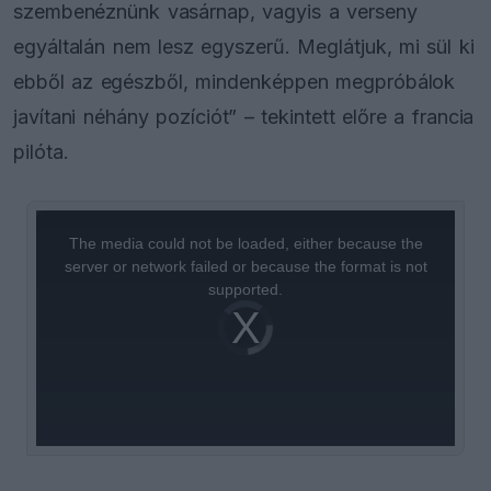
szembenéznünk vasárnap, vagyis a verseny
egyáltalán nem lesz egyszerű. Meglátjuk, mi sül ki
ebből az egészből, mindenképpen megpróbálok
javítani néhány pozíciót” – tekintett előre a francia
pilóta.
This
is
a
The media could not be loaded, either because the
modal
window.
server or network failed or because the format is not
supported.
Video
Player
is
loading.