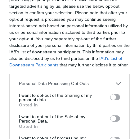
Video
a
targeted advertising by us, please use the below opt-out
Player
is
section to confirm your selection. Please note that after your
loading.
modal
opt-out request is processed you may continue seeing
window.
interest-based ads based on personal information utilized by
us or personal information disclosed to third parties prior to
your opt-out. You may separately opt-out of the further
disclosure of your personal information by third parties on the
IAB’s list of downstream participants. This information may
„Folyamatosan próbáljuk megérteni, miért nem
also be disclosed by us to third parties on the
IAB’s List of
Downstream Participants
that may further disclose it to other
éreztem magam kényelmesen az egész hétvége
third parties.
folyamán. Egyáltalán nem tudok támadni a
Please note that this website/app uses one or more Google
Personal Data Processing Opt Outs
féktávokon, az autónak ugyanis hiányzik a
services and may gather and store information including but
not limited to your visit or usage behaviour. You may click to
I want to opt-out of the Sharing of my
stabilitása. Számos dolgot kipróbáltunk, még a
personal data.
grant or deny consent to Google and its third-party tags to
Opted In
karosszériát is kicseréltük, ám eddig nem találtuk
use your data for below specified purposes in below Google
consent section.
meg a megfelelő válaszokat” – nyilatkozta a
I want to opt-out of the Sale of my
Personal Data.
tizennegyedik helyen záró Gasly.
Opted In
I want to opt-out of processing my