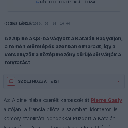
G
KÖVETETT FORRÁS BEÁLLÍTÁSA
HEGEDŰS LÁSZLÓ
/
2026. 06. 14. 10:04
Az Alpine a Q3-ba vágyott a Katalán Nagydíjon,
a remélt előrelépés azonban elmaradt, így a
versenyzők a középmezőny sűrűjéből várják a
folytatást.
SZÓLJ HOZZÁ TE IS!
Az Alpine hiába cserélt karosszériát
Pierre Gasly
autóján, a francia pilóta a szombati időmérőn is
komoly stabilitási gondokkal küzdött a Katalán
Nagydíjon. A csapat eredetileg a kvalifikáció