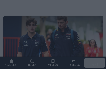
KEZDŐLAP
HÍREK
VIDEÓK
TABELLA
MENÜ
FORMA-1
/
MCLAREN
A saját protezsáltja állhat Max
Verstappen útjába a jövőben
Max Verstappen különleges tehetséget támogat, aki
akár a rivális McLarennél is kiköthet a jövőben.