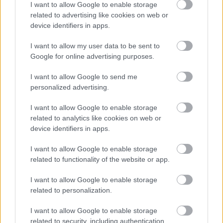
I want to allow Google to enable storage
related to advertising like cookies on web or
FORMA-1
Amerikai versenysorozatban
device identifiers in apps.
köthet ki Max Verstappen
I want to allow my user data to be sent to
Google for online advertising purposes.
I want to allow Google to send me
FORMA-1
Jelentős összeget kér Alonso az
personalized advertising.
Aston Martintól a folytatásért
I want to allow Google to enable storage
related to analytics like cookies on web or
device identifiers in apps.
FORMA-1
Ezt a hibát még Fred Vasseur sem
I want to allow Google to enable storage
tudja letagadni a Ferrarinál
related to functionality of the website or app.
I want to allow Google to enable storage
related to personalization.
A 2009-es világbajnok külön kiemelte,
I want to allow Google to enable storage
mennyire passzolnak ezek az autók
related to security, including authentication