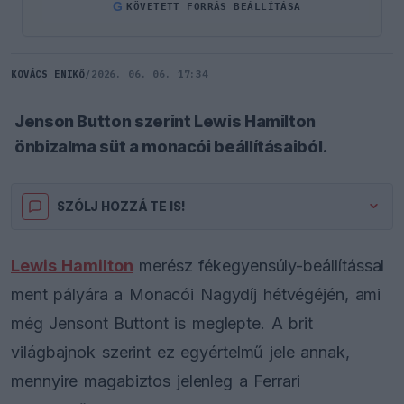
G
KÖVETETT FORRÁS BEÁLLÍTÁSA
KOVÁCS ENIKŐ
/
2026. 06. 06. 17:34
Jenson Button szerint Lewis Hamilton
önbizalma süt a monacói beállításaiból.
SZÓLJ HOZZÁ TE IS!
Lewis Hamilton
merész fékegyensúly-beállítással
ment pályára a Monacói Nagydíj hétvégéjén, ami
még Jensont Buttont is meglepte. A brit
világbajnok szerint ez egyértelmű jele annak,
mennyire magabiztos jelenleg a Ferrari