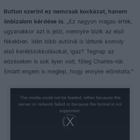
Button szerint ez nemcsak kockázat, hanem
önbizalom kérdése is.
„Ez nagyon magas érték,
ugyanakkor azt is jelzi, mennyire bízik az első
fékekben. Idén több autónál is láttunk komoly
első kerékblokkolásokat, igaz? Tegnap az
edzéseken is sok ilyen volt, főleg Charles-nál.
Emiatt engem is meglep, hogy ennyire előretolta.”
This
is
a
The media could not be loaded, either because the
modal
window.
server or network failed or because the format is not
supported.
Video
Player
is
loading.