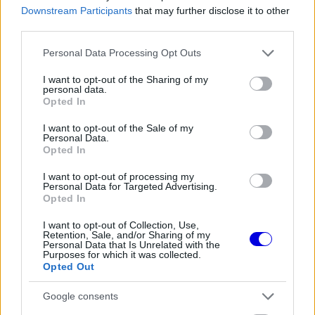
Downstream Participants
that may further disclose it to other
third parties.
Please note that this website/app uses one or more Google
Personal Data Processing Opt Outs
services and may gather and store information including but
Button a Sky Sports F1 adásában arról beszélt,
not limited to your visit or usage behaviour. You may click to
I want to opt-out of the Sharing of my
hogy Hamilton mindig is az élénk első tengelyt
personal data.
grant or deny consent to Google and its third-party tags to
Opted In
use your data for below specified purposes in below Google
kedvelte.
„Lewis mindig így szerette beállítani az
consent section.
I want to opt-out of the Sale of my
autót. Szerintem ezért okoztak neki nehézséget
Personal Data.
Opted In
az előző generációs autók. Azokkal nem lehetett
I want to opt-out of processing my
túlkormányzottságot vállalni. Ha megcsúszott a
Personal Data for Targeted Advertising.
Opted In
hátulja, már a falban voltál. Most viszont lehet
egy kicsit játszani a hátsó résszel, csúsztatni az
I want to opt-out of Collection, Use,
Retention, Sale, and/or Sharing of my
Personal Data that Is Unrelated with the
autót, és ez sokkal inkább illik az ő stílusához.”
Purposes for which it was collected.
Opted Out
EZEKET IS AJÁNLJUK
Google consents