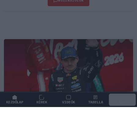
HOZZÁSZÓLOK
KEZDŐLAP
HÍREK
VIDEÓK
TABELLA
MENÜ
FORMA-1
/
RED BULL RACING
Montoya átlátott Verstappen
trükkjén és elárulta a távozási