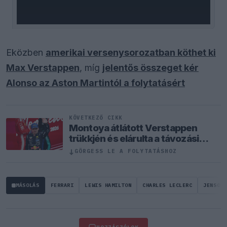
Eközben
amerikai versenysorozatban köthet ki
Max Verstappen
, míg
jelentős összeget kér
Alonso az Aston Martintól a folytatásért
KÖVETKEZŐ CIKK
Montoya átlátott Verstappen
trükkjén és elárulta a távozási
pletykák valódi okát
↓
GÖRGESS LE A FOLYTATÁSHOZ
MÁSOLÁS
FERRARI
LEWIS HAMILTON
CHARLES LECLERC
JENSON 