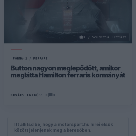
X / Scuderia Ferrari
FORMA-1
/
FERRARI
Button nagyon meglepődött, amikor
meglátta Hamilton ferraris kormányát
0
KOVÁCS ENIKŐ
61 N
Itt állítsd be, hogy a motorsport.hu hírei elsők
között jelenjenek meg a keresőben.