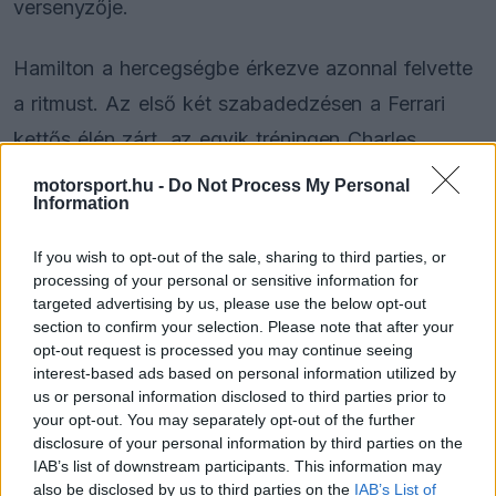
versenyzője.
Hamilton a hercegségbe érkezve azonnal felvette
a ritmust. Az első két szabadedzésen a Ferrari
kettős élén zárt, az egyik tréningen Charles
Leclerc, a másikon ő volt a gyorsabb, így a
motorsport.hu -
Do Not Process My Personal
Information
Scuderia már pénteken megmutatta, hogy komoly
esélyesként érkezett az utcai pályára.
If you wish to opt-out of the sale, sharing to third parties, or
processing of your personal or sensitive information for
targeted advertising by us, please use the below opt-out
section to confirm your selection. Please note that after your
The media could not be loaded, either because
This
opt-out request is processed you may continue seeing
the server or network failed or because the format
interest-based ads based on personal information utilized by
is
is not supported.
us or personal information disclosed to third parties prior to
Video
a
your opt-out. You may separately opt-out of the further
Player
is
disclosure of your personal information by third parties on the
loading.
modal
IAB’s list of downstream participants. This information may
window.
also be disclosed by us to third parties on the
IAB’s List of