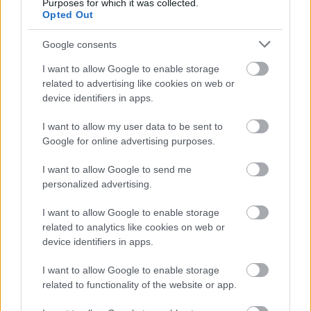
Purposes for which it was collected.
Opted Out
FORMA-1
Google consents
Fontos kulcsembert csábított át
riválisától a Red Bull
I want to allow Google to enable storage
related to advertising like cookies on web or
device identifiers in apps.
I want to allow my user data to be sent to
FORMA-1
Óriási átalakulás a Ferrarinál,
Google for online advertising purposes.
miközben baljós árnyak vetülnek a
Holland Nagydíjra
I want to allow Google to send me
personalized advertising.
I want to allow Google to enable storage
"Utólag visszagondolva és megbeszélve a
related to analytics like cookies on web or
történteket, csapatként ezt kellett tennünk, még
device identifiers in apps.
ha személy szerint neki nem is volt
I want to allow Google to enable storage
százszázalékosan ideális az az utolsó kiállás.
related to functionality of the website or app.
Érthető a frusztrációja ezek miatt a nehéz