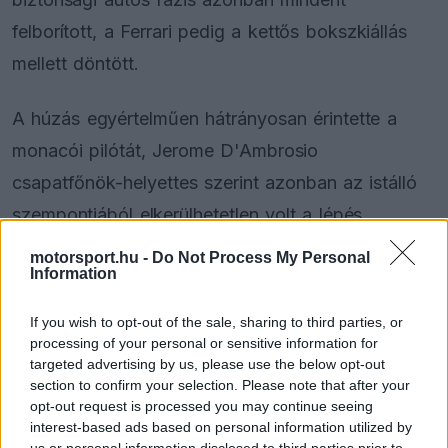
felborított, a Ferrari pedig a kettős bokszkiállás
mellett döntött.
A húzás egyértelműen hátrányosan érintette a
monacói pilótát, Jerome D'Ambrosio
csapatfőnök-helyettes szerint azonban az istálló
szempontjából elkerülhetetlen volt a lépés.
motorsport.hu -
Do Not Process My Personal
Information
The media could not be loaded, either because
This
the server or network failed or because the format
If you wish to opt-out of the sale, sharing to third parties, or
is
is not supported.
processing of your personal or sensitive information for
Video
targeted advertising by us, please use the below opt-out
a
Player
is
section to confirm your selection. Please note that after your
loading.
modal
opt-out request is processed you may continue seeing
interest-based ads based on personal information utilized by
window.