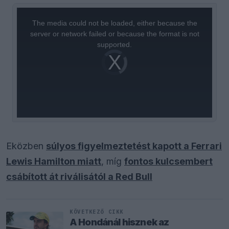
This
is
a
The media could not be loaded, either because the
modal
window.
server or network failed or because the format is not
supported.
Video
Player
is
loading.
Eközben
súlyos figyelmeztetést kapott a Ferrari
Lewis Hamilton miatt
, míg
fontos kulcsembert
csábított át riválisától a Red Bull
KÖVETKEZŐ CIKK
A Hondánál hisznek az