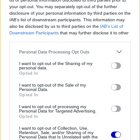
us or personal information disclosed to third parties prior to
your opt-out. You may separately opt-out of the further
disclosure of your personal information by third parties on the
IAB’s list of downstream participants. This information may
also be disclosed by us to third parties on the
IAB’s List of
"A futam közben is volt némi vita erről. A
Downstream Participants
that may further disclose it to other
kockázatot az jelenti, hogy ha a biztonsági autós
third parties.
fázis alatt várakozol, könnyen a biztonsági autó
Please note that this website/app uses one or more Google
Personal Data Processing Opt Outs
mögött találhatod magad, ezzel pedig mindent
services and may gather and store information including but
not limited to your visit or usage behaviour. You may click to
I want to opt-out of the Sharing of my
elveszítesz" - nyilatkozta a Sky Sports Germany
personal data.
grant or deny consent to Google and its third-party tags to
Opted In
use your data for below specified purposes in below Google
csatornának a szakember.
consent section.
I want to opt-out of the Sale of my
Personal Data.
Opted In
EZEKET IS AJÁNLJUK
I want to opt-out of processing my
Personal Data for Targeted Advertising.
Opted In
FORMA-1
Súlyos figyelmeztetést kapott a
Ferrari Lewis Hamilton miatt
I want to opt-out of Collection, Use,
Retention, Sale, and/or Sharing of my
Personal Data that Is Unrelated with the