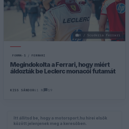
X / Scuderia Ferrari
FORMA-1
/
FERRARI
Megindokolta a Ferrari, hogy miért
áldozták be Leclerc monacói futamát
19
KISS SÁNDOR
61 N
Itt állítsd be, hogy a motorsport.hu hírei elsők
között jelenjenek meg a keresőben.