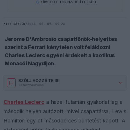
G
KÖVETETT FORRÁS BEÁLLÍTÁSA
KISS SÁNDOR
/
2026. 06. 07. 19:23
Jerome D'Ambrosio csapatfőnök-helyettes
szerint a Ferrari kénytelen volt feláldozni
Charles Leclerc egyéni érdekeit a kaotikus
Monacói Nagydíjon.
SZÓLJ HOZZÁ TE IS!
19 hozzászólás.
Charles Leclerc
a hazai futamán gyakorlatilag a
második helyen autózott, mivel csapattársa, Lewis
Hamilton egy öt másodperces büntetést kapott. A
biztonsági autós fázis azonban mindent