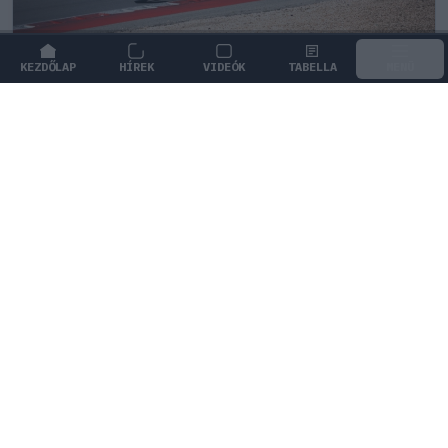
KEZDŐLAP
HÍREK
VIDEÓK
TABELLA
MENÜ
FORMA-1
/
MCLAREN
Kimi Räikkönen, akinek több
világbajnoki címet kellett volna
nyernie a McLarennel
Indy Lall szerint Kimi Räikkönen óriási tehetség volt,
akivel több világbajnoki címet is nyerniük kellett volna.
1
KOVÁCS ENIKŐ
1Ó
KÖVETKEZŐ FUTAM
Holland Nagydíj