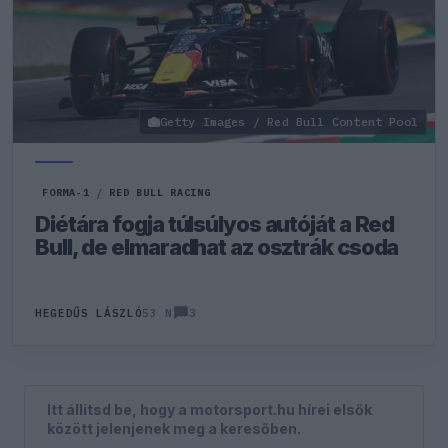
Getty Images / Red Bull Content Pool
FORMA-1
/
RED BULL RACING
Diétára fogja túlsúlyos autóját a Red
Bull, de elmaradhat az osztrák csoda
3
HEGEDŰS LÁSZLÓ
53 N
Itt állítsd be, hogy a motorsport.hu hírei elsők
között jelenjenek meg a keresőben.