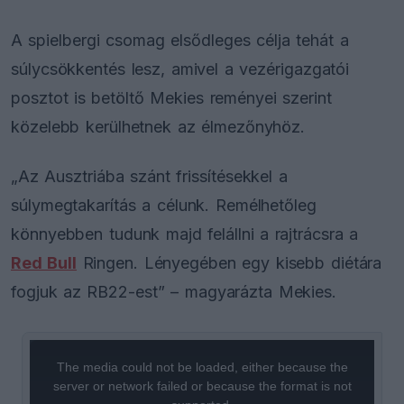
A spielbergi csomag elsődleges célja tehát a
súlycsökkentés lesz, amivel a vezérigazgatói
posztot is betöltő Mekies reményei szerint
közelebb kerülhetnek az élmezőnyhöz.
„Az Ausztriába szánt frissítésekkel a
súlymegtakarítás a célunk. Remélhetőleg
könnyebben tudunk majd felállni a rajtrácsra a
Red Bull
Ringen. Lényegében egy kisebb diétára
fogjuk az RB22-est” – magyarázta Mekies.
This
is
a
The media could not be loaded, either because the
modal
window.
server or network failed or because the format is not