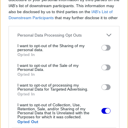
Video
a
IAB’s list of downstream participants. This information may
Player
is
also be disclosed by us to third parties on the
IAB’s List of
loading.
modal
Downstream Participants
that may further disclose it to other
window.
third parties.
Please note that this website/app uses one or more Google
Personal Data Processing Opt Outs
services and may gather and store information including but
not limited to your visit or usage behaviour. You may click to
I want to opt-out of the Sharing of my
personal data.
grant or deny consent to Google and its third-party tags to
A korábban etalonnak számító alakulat a
Opted In
use your data for below specified purposes in below Google
nehézkes szezonkezdet miatt jelenleg csupán a
consent section.
I want to opt-out of the Sale of my
Personal Data.
negyedik helyet foglalja el a konstruktőri
Opted In
bajnokságban. A tabellán a
Mercedes
, a Ferrari,
I want to opt-out of processing my
valamint a McLaren is megelőzi őket.
Personal Data for Targeted Advertising.
Opted In
I want to opt-out of Collection, Use,
EZEKET IS AJÁNLJUK
Retention, Sale, and/or Sharing of my
Personal Data that Is Unrelated with the
Purposes for which it was collected.
Opted Out
FORMA-1