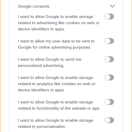
Már a nyári szünetben elindult a
Google consents
hőségriadó a Forma–1-ben
I want to allow Google to enable storage
related to advertising like cookies on web or
device identifiers in apps.
FORMA-1
Amikor az F1-ben nem szavakkal
I want to allow my user data to be sent to
rendezték le az ütközést
Google for online advertising purposes.
I want to allow Google to send me
personalized advertising.
FORMA-1
A nap, amikor kihunytak a fények
I want to allow Google to enable storage
Mika Hakkinen előtt
related to analytics like cookies on web or
device identifiers in apps.
I want to allow Google to enable storage
related to functionality of the website or app.
Nem várnak csodát Ausztriában
I want to allow Google to enable storage
A lemaradás csökkentése érdekében a csapat
related to personalization.