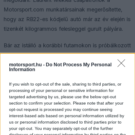
Motorsport.com munkatársainak megerősítette,
hogy az RB22-es kódjelű autó már az év elején is
tizenkét kilogrammos felesleggel gurult pályára.
Bár az istálló a korábbi futamokon is próbálkozott
a probléma orvoslásával, a spanyolországi
hétvége megmutatta a lemaradás valódi mértékét.
motorsport.hu -
Do Not Process My Personal
Information
A hosszú egyenesekkel és gyors kanyarokkal
tűzdelt barcelonai aszfaltcsíkon egyértelművé vált
If you wish to opt-out of the sale, sharing to third parties, or
processing of your personal or sensitive information for
a tempóhiány.
targeted advertising by us, please use the below opt-out
section to confirm your selection. Please note that after your
opt-out request is processed you may continue seeing
interest-based ads based on personal information utilized by
The media could not be loaded, either because
This
us or personal information disclosed to third parties prior to
the server or network failed or because the format
your opt-out. You may separately opt-out of the further
is
is not supported.
disclosure of your personal information by third parties on the