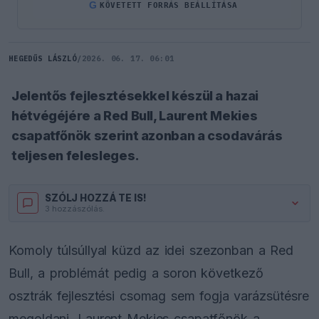
G
KÖVETETT FORRÁS BEÁLLÍTÁSA
HEGEDŰS LÁSZLÓ
/
2026. 06. 17. 06:01
Jelentős fejlesztésekkel készül a hazai
hétvégéjére a Red Bull, Laurent Mekies
csapatfőnök szerint azonban a csodavárás
teljesen felesleges.
SZÓLJ HOZZÁ TE IS!
3 hozzászólás.
Komoly túlsúllyal küzd az idei szezonban a Red
Bull, a problémát pedig a soron következő
osztrák fejlesztési csomag sem fogja varázsütésre
megoldani. Laurent Mekies csapatfőnök a