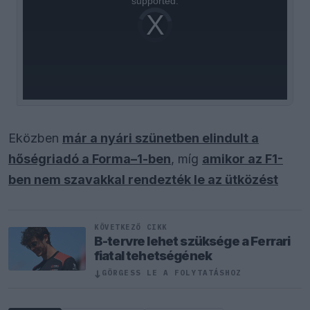
supported.
Video
Player
is
loading.
Eközben
már a nyári szünetben elindult a
hőségriadó a Forma–1-ben
, míg
amikor az F1-
ben nem szavakkal rendezték le az ütközést
KÖVETKEZŐ CIKK
B-tervre lehet szüksége a Ferrari
fiatal tehetségének
↓
GÖRGESS LE A FOLYTATÁSHOZ