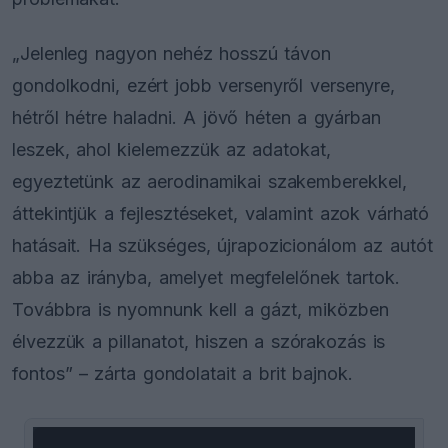
„Jelenleg nagyon nehéz hosszú távon
gondolkodni, ezért jobb versenyről versenyre,
hétről hétre haladni. A jövő héten a gyárban
leszek, ahol kielemezzük az adatokat,
egyeztetünk az aerodinamikai szakemberekkel,
áttekintjük a fejlesztéseket, valamint azok várható
hatásait. Ha szükséges, újrapozicionálom az autót
abba az irányba, amelyet megfelelőnek tartok.
Továbbra is nyomnunk kell a gázt, miközben
élvezzük a pillanatot, hiszen a szórakozás is
fontos” – zárta gondolatait a brit bajnok.
This
is