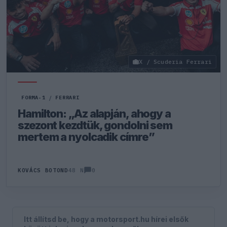
X / Scuderia Ferrari
FORMA-1
/
FERRARI
Hamilton: „Az alapján, ahogy a
szezont kezdtük, gondolni sem
mertem a nyolcadik címre”
0
KOVÁCS BOTOND
48 N
Itt állítsd be, hogy a motorsport.hu hírei elsők