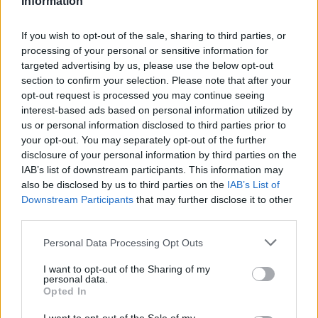
Information
FORMA-1
If you wish to opt-out of the sale, sharing to third parties, or
Különös szövetség segítheti
Esteban Ocon Aston Martinhoz
processing of your personal or sensitive information for
igazolását
targeted advertising by us, please use the below opt-out
section to confirm your selection. Please note that after your
opt-out request is processed you may continue seeing
interest-based ads based on personal information utilized by
us or personal information disclosed to third parties prior to
FORMA-1
Fontos kulcsembert csábított át
your opt-out. You may separately opt-out of the further
riválisától a Red Bull
disclosure of your personal information by third parties on the
IAB’s list of downstream participants. This information may
also be disclosed by us to third parties on the
IAB’s List of
Downstream Participants
that may further disclose it to other
third parties.
FORMA-1
Montoya átlátott Verstappen
trükkjén és elárulta a távozási
Please note that this website/app uses one or more Google
Personal Data Processing Opt Outs
pletykák valódi okát
services and may gather and store information including but
not limited to your visit or usage behaviour. You may click to
I want to opt-out of the Sharing of my
personal data.
grant or deny consent to Google and its third-party tags to
Opted In
use your data for below specified purposes in below Google
consent section.