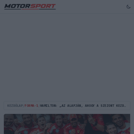
KEZDŐLAP
/
FORMA-1
/
HAMILTON: „AZ ALAPJÁN, AHOGY A SZEZONT KEZDTÜK, GONDOLNI SEM MERTEM A NYOLCADIK CÍMRE”