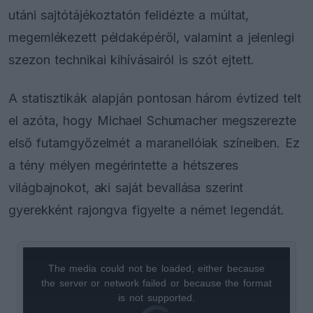
utáni sajtótájékoztatón felidézte a múltat,
megemlékezett példaképéről, valamint a jelenlegi
szezon technikai kihívásairól is szót ejtett.
A statisztikák alapján pontosan három évtized telt
el azóta, hogy Michael Schumacher megszerezte
első futamgyőzelmét a maranellóiak színeiben. Ez
a tény mélyen megérintette a hétszeres
világbajnokot, aki saját bevallása szerint
gyerekként rajongva figyelte a német legendát.
The media could not be loaded, either because
This
the server or network failed or because the format
is
is not supported.
Video