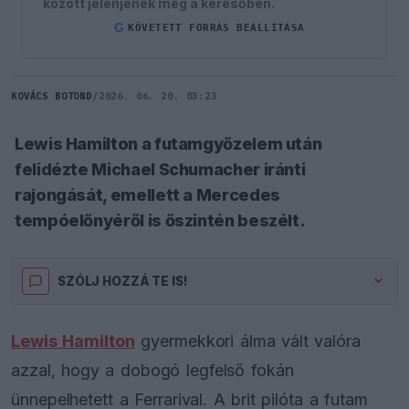
között jelenjenek meg a keresőben.
G
KÖVETETT FORRÁS BEÁLLÍTÁSA
KOVÁCS BOTOND
/
2026. 06. 20. 03:23
Lewis Hamilton a futamgyőzelem után
felidézte Michael Schumacher iránti
rajongását, emellett a Mercedes
tempóelőnyéről is őszintén beszélt.
SZÓLJ HOZZÁ TE IS!
Lewis Hamilton
gyermekkori álma vált valóra
azzal, hogy a dobogó legfelső fokán
ünnepelhetett a Ferrarival. A brit pilóta a futam