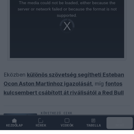
a
The media could not be loaded, either because the
modal
window.
server or network failed or because the format is not
supported.
Video
Player
is
loading.
Eközben
különös szövetség segítheti Esteban
Ocon Aston Martinhoz igazolását
, míg
fontos
kulcsembert csábított át riválisától a Red Bull
KÖVETKEZŐ CIKK
Kimi Räikkönen, akinek több
világbajnoki címet kellett volna
KEZDŐLAP
HÍREK
VIDEÓK
TABELLA
MENÜ
nyernie a McLarennel
GÖRGESS LE A FOLYTATÁSHOZ