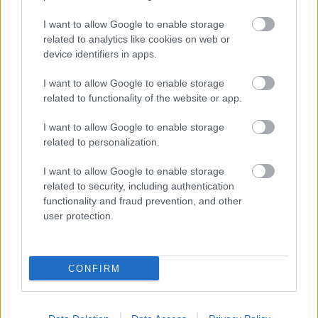
I want to allow Google to enable storage
related to analytics like cookies on web or
„Tizenkét éves voltam, a szabad vasárnapokon
device identifiers in apps.
pedig mindig a piros autót figyeltem. Azon
I want to allow Google to enable storage
tűnődtem, milyen lehet abban a piros
related to functionality of the website or app.
pilótafülkében ülni. Az enyém most történetesen
I want to allow Google to enable storage
fehér, aminek nem örülök túlságosan, mivel olyat
related to personalization.
szerettem volna, mint Michaelé volt. Egy ponton
I want to allow Google to enable storage
biztosan visszaadják majd a pirosat.”
related to security, including authentication
functionality and fraud prevention, and other
A brit versenyző számára a mostani siker
user protection.
érzelmileg is rendkívül megterhelő volt, hiszen a
csapattal közös ünneplés minden várakozását
CONFIRM
felülmúlta.